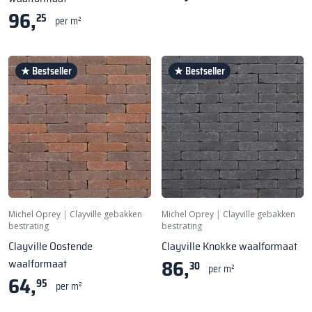
96,
25
per m²
★ Bestseller
★ Bestseller
Michel Oprey
|
Clayville gebakken
Michel Oprey
|
Clayville gebakken
bestrating
bestrating
Clayville Oostende
Clayville Knokke waalformaat
86,
waalformaat
30
per m²
64,
95
per m²