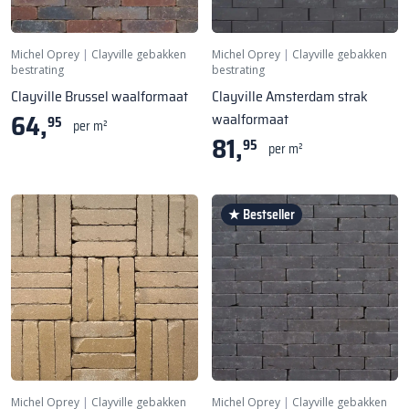
Michel Oprey
|
Clayville gebakken
Michel Oprey
|
Clayville gebakken
bestrating
bestrating
Clayville Brussel waalformaat
Clayville Amsterdam strak
64,
waalformaat
95
per m²
81,
95
per m²
★ Bestseller
Michel Oprey
|
Clayville gebakken
Michel Oprey
|
Clayville gebakken