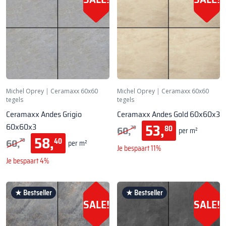
Michel Oprey
|
Ceramaxx 60x60
Michel Oprey
|
Ceramaxx 60x60
tegels
tegels
Ceramaxx Andes Grigio
Ceramaxx Andes Gold 60x60x3
53,
60x60x3
60,
80
70
per m²
58,
60,
40
70
per m²
Je bespaart 11%
Je bespaart 4%
★ Bestseller
★ Bestseller
SALE!
SALE!