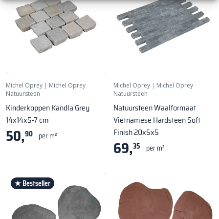
Michel Oprey
|
Michel Oprey
Michel Oprey
|
Michel Oprey
Natuursteen
Natuursteen
Kinderkoppen Kandla Grey
Natuursteen Waalformaat
14x14x5-7 cm
Vietnamese Hardsteen Soft
50,
Finish 20x5x5
90
per m²
69,
35
per m²
★ Bestseller