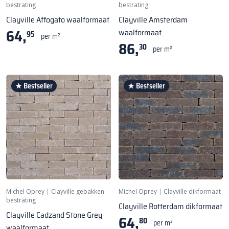
bestrating
bestrating
Clayville Affogato waalformaat
Clayville Amsterdam
64,
waalformaat
95
per m²
86,
30
per m²
★ Bestseller
★ Bestseller
Michel Oprey
|
Clayville gebakken
Michel Oprey
|
Clayville dikformaat
bestrating
Clayville Rotterdam dikformaat
Clayville Cadzand Stone Grey
64,
80
per m²
waalformaat