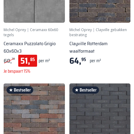
Michel Oprey
|
Ceramaxx 60x60
Michel Oprey
|
Clayville gebakken
tegels
bestrating
Ceramaxx Puzzolato Grigio
Clayville Rotterdam
60x60x3
waalformaat
51,
64,
60,
85
95
70
per m²
per m²
Je bespaart 15%
★ Bestseller
★ Bestseller