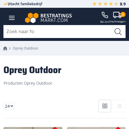
8.9
(H)echt familiebedrijf
Gegarandeerd A-kwaliteit
0
Vrachtwagen
Bel ons
Oprey Outdoor
Oprey Outdoor
Producten Oprey Outdoor