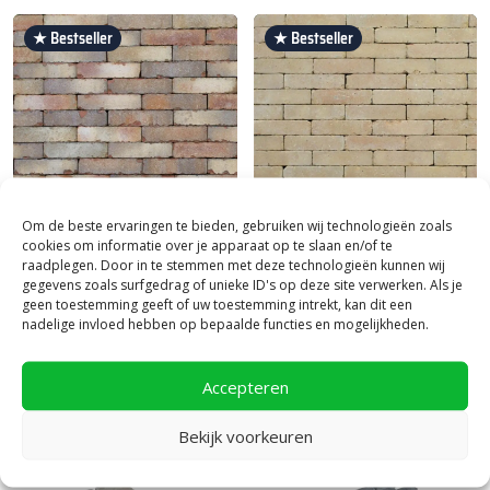
★ Bestseller
★ Bestseller
Om de beste ervaringen te bieden, gebruiken wij technologieën zoals
cookies om informatie over je apparaat op te slaan en/of te
Michel Oprey
|
Clayville gebakken
Michel Oprey
|
Clayville gebakken
raadplegen. Door in te stemmen met deze technologieën kunnen wij
bestrating
bestrating
gegevens zoals surfgedrag of unieke ID's op deze site verwerken. Als je
geen toestemming geeft of uw toestemming intrekt, kan dit een
Clayville Brugge waalformaat
Clayville De Panne
nadelige invloed hebben op bepaalde functies en mogelijkheden.
64,
waalformaat
95
per m²
80,
50
per m²
Accepteren
Bekijk voorkeuren
★ Bestseller
★ Bestseller