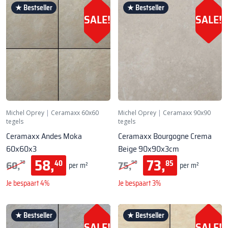
★ Bestseller
★ Bestseller
SALE!
SALE!
Michel Oprey
|
Ceramaxx 60x60
Michel Oprey
|
Ceramaxx 90x90
tegels
tegels
Ceramaxx Andes Moka
Ceramaxx Bourgogne Crema
60x60x3
Beige 90x90x3cm
58,
73,
60,
75,
40
85
70
90
per m²
per m²
Je bespaart 4%
Je bespaart 3%
★ Bestseller
★ Bestseller
SALE!
SALE!