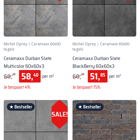
Michel Oprey
|
Ceramaxx 60x60
Michel Oprey
|
Ceramaxx 60x60
tegels
tegels
Ceramaxx Durban Slate
Ceramaxx Durban Slate
Multicolor 60x60x3
BlackBerry 60x60x3
58,
51,
60,
60,
40
85
70
70
per m²
per m²
Je bespaart 4%
Je bespaart 15%
★ Bestseller
★ Bestseller
SALE!