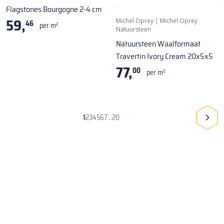
Flagstones Bourgogne 2-4 cm
59,
Michel Oprey
|
Michel Oprey
46
per m²
Natuursteen
Natuursteen Waalformaat
Travertin Ivory Cream 20x5x5
77,
00
per m²
1
2
3
4
5
6
7
20
...