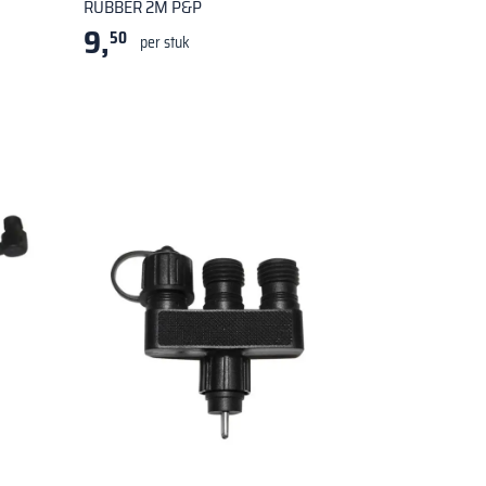
RUBBER 2M P&P
9,
50
per stuk