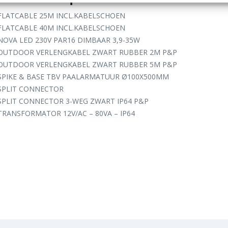
FLATCABLE 25M INCL.KABELSCHOEN
FLATCABLE 40M INCL.KABELSCHOEN
NOVA LED 230V PAR16 DIMBAAR 3,9-35W
OUTDOOR VERLENGKABEL ZWART RUBBER 2M P&P
OUTDOOR VERLENGKABEL ZWART RUBBER 5M P&P
SPIKE & BASE TBV PAALARMATUUR Ø100X500MM
SPLIT CONNECTOR
SPLIT CONNECTOR 3-WEG ZWART IP64 P&P
TRANSFORMATOR 12V/AC – 80VA – IP64