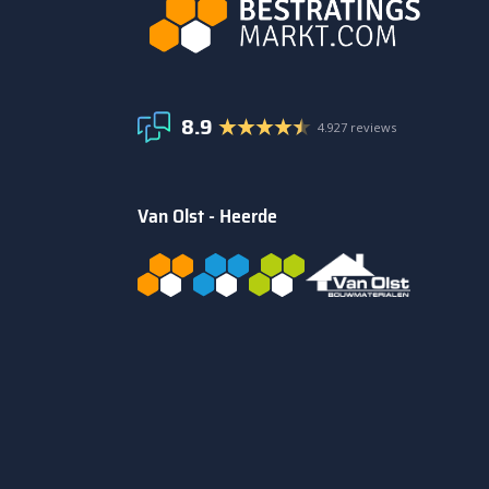
8.9
4.927 reviews
Van Olst - Heerde