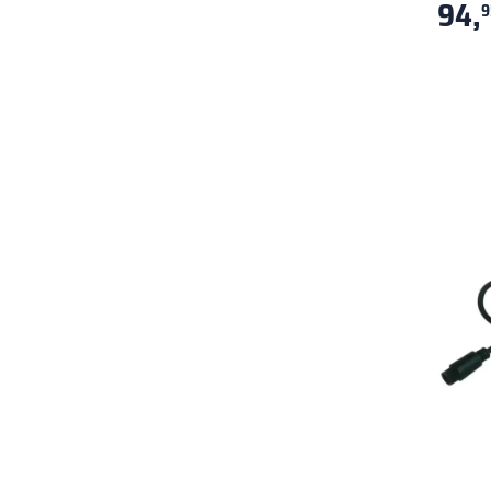
94,
9