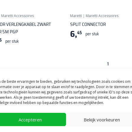
|
Maretti Accessoires
Maretti
|
Maretti Accessoires
OR VERLENGKABEL ZWART
SPLIT CONNECTOR
6,
R 5M P&P
45
per stuk
5
per stuk
1
de beste ervaringen te bieden, gebruiken wij technologieën zoals cookies om
ormatie over je apparaat op te slaan en/of te raadplegen. Door in te stemmen 
e technologieën kunnen wij gegevens zoals surfgedrag of unieke ID's op deze s
werken. Als je geen toestemming geeft of uw toestemming intrekt, kan dit een
het gehele assortiment Accessoires van Maretti om alles in or
elige invloed hebben op bepaalde functies en mogelijkheden.
 goed alle specificaties bij de producten zodat u zeker bent dat u de j
ehele assortiment met Accessoires van Maretti is hier te verkrijgen uit
Accepteren
Bekijk voorkeuren
rzicht van de producten