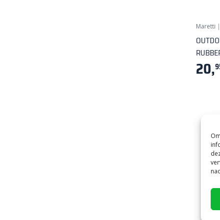
Maretti
OUTDO
RUBBE
20,
9
Om 
inf
dez
ver
Hier 
nad
Check
Het g
Ove