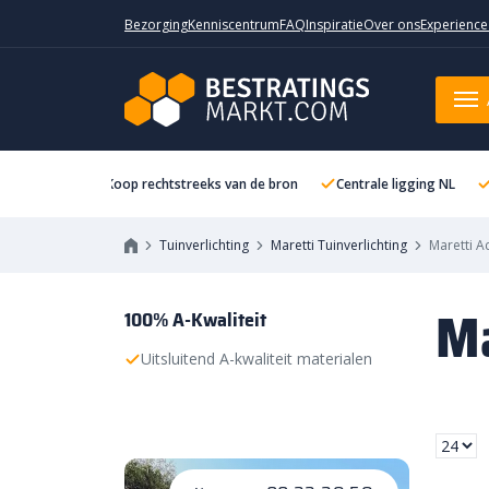
Bezorging
Kenniscentrum
FAQ
Inspiratie
Over ons
Experience
Koop rechtstreeks van de bron
Centrale ligging NL
Tuinverlichting
Maretti Tuinverlichting
Maretti A
Ma
100% A-Kwaliteit
Uitsluitend A-kwaliteit materialen