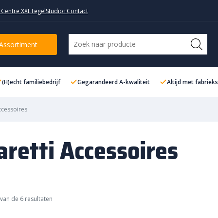
 Centre XXL
TegelStudio+
Contact
Assortiment
(H)echt familiebedrijf
Gegarandeerd A-kwaliteit
Altijd met fabriek
ccessoires
retti Accessoires
van de 6 resultaten