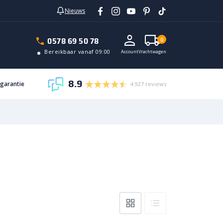
Nieuws
0578 69 50 78
0
Bereikbaar vanaf 09:00
Account
Vrachtwagen
8.9
sgarantie
4.927 reviews