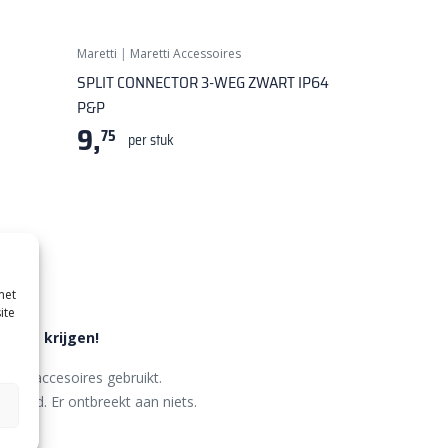
Maretti
|
Maretti Accessoires
SPLIT CONNECTOR 3-WEG ZWART IP64
P&P
9,
75
per stuk
met
ite
de te krijgen!
uiste accesoires gebruikt.
eraard. Er ontbreekt aan niets.