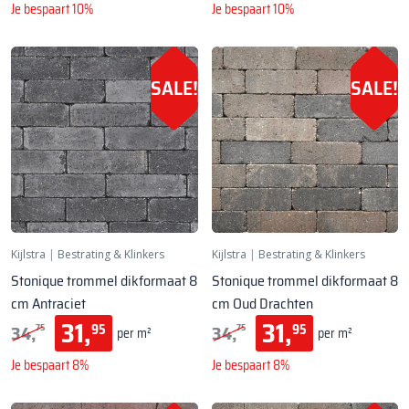
Je bespaart 10%
Je bespaart 10%
SALE!
SALE!
Kijlstra
|
Bestrating & Klinkers
Kijlstra
|
Bestrating & Klinkers
Stonique trommel dikformaat 8
Stonique trommel dikformaat 8
cm Antraciet
cm Oud Drachten
31,
31,
34,
34,
95
95
75
75
per m²
per m²
Je bespaart 8%
Je bespaart 8%