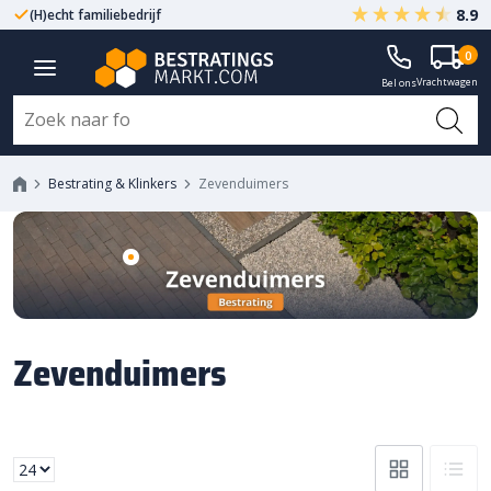
8.9
(H)echt familiebedrijf
Gegarandeerd A-kwaliteit
0
Vrachtwagen
Bel ons
Bestrating & Klinkers
Zevenduimers
Zevenduimers