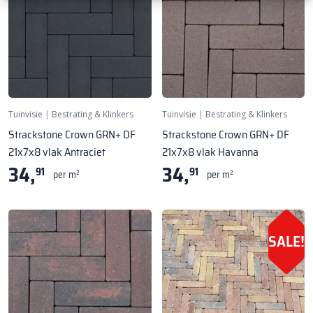
Tuinvisie
|
Bestrating & Klinkers
Tuinvisie
|
Bestrating & Klinkers
Strackstone Crown GRN+ DF
Strackstone Crown GRN+ DF
21x7x8 vlak Antraciet
21x7x8 vlak Havanna
34,
34,
91
91
per m²
per m²
SALE!