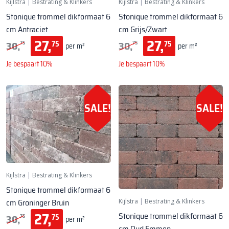
Kijlstra
|
Bestrating & Klinkers
Kijlstra
|
Bestrating & Klinkers
Stonique trommel dikformaat 6
Stonique trommel dikformaat 6
cm Antraciet
cm Grijs/Zwart
27,
27,
30,
30,
75
75
75
75
per m²
per m²
Je bespaart 10%
Je bespaart 10%
SALE!
SALE!
Kijlstra
|
Bestrating & Klinkers
Stonique trommel dikformaat 6
cm Groninger Bruin
Kijlstra
|
Bestrating & Klinkers
27,
Stonique trommel dikformaat 6
30,
75
75
per m²
cm Oud Emmen