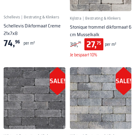
Schellevis
|
Bestrating & Klinkers
Kijlstra
|
Bestrating & Klinkers
Schellevis Dikformaat Creme
Stonique trommel dikformaat 6
21x7x8
cm Musselkalk
74,
27,
96
30,
75
per m²
75
per m²
Je bespaart 10%
SALE!
SALE!