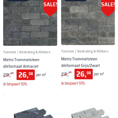
SALE!
SALE!
Tuinvisie
|
Bestrating & Klinkers
Tuinvisie
|
Bestrating & Klinkers
Metro Trommelsteen
Metro Trommelsteen
dikformaat Grijs/Zwart
dikformaat Antraciet
26,
26,
28,
08
99
28,
08
per m²
99
per m²
Je bespaart 10%
Je bespaart 10%