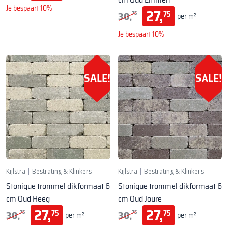
Je bespaart 10%
27,
30,
75
75
per m²
Je bespaart 10%
SALE!
SALE!
Kijlstra
|
Bestrating & Klinkers
Kijlstra
|
Bestrating & Klinkers
Stonique trommel dikformaat 6
Stonique trommel dikformaat 6
cm Oud Heeg
cm Oud Joure
27,
27,
30,
30,
75
75
75
75
per m²
per m²