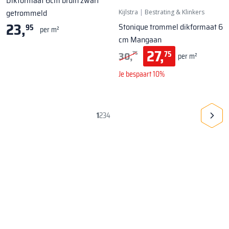
Dikformaat 6cm bruin zwart
getrommeld
Kijlstra
|
Bestrating & Klinkers
23,
Stonique trommel dikformaat 6
95
per m²
cm Mangaan
27,
30,
75
75
per m²
Je bespaart 10%
1
2
3
4