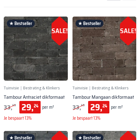
★ Bestseller
★ Bestseller
SALE!
SALE!
Tuinvisie
|
Bestrating & Klinkers
Tuinvisie
|
Bestrating & Klinkers
Tambour Antraciet dikformaat
Tambour Mangaan dikformaat
29,
29,
33,
33,
24
24
49
49
per m²
per m²
Je bespaart 13%
Je bespaart 13%
★ Bestseller
★ Bestseller