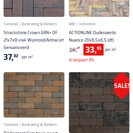
Tuinvisie
|
Bestrating & Klinkers
MBI
|
Actionline
Strackstone Crown GRN+ DF
ACTIONLINE Oudenaerds
21x7x8 vlak Wijnrood/Antraciet
Nuance 20x6,5x6,5 (df)
33,
Genuanceerd
36,
95
95
per m²
37,
82
per m²
Je bespaart 8%
SALE!
Tuinvisie
|
Bestrating & Klinkers