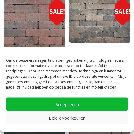
SALE!
SALE!
Kijlstra
|
Bestrating & Klinkers
Stonique trommel dikformaat 6
Om de beste ervaringen te bieden, gebruiken wij technologieën zoals
cm Oud Drachten
cookies om informatie over je apparaat op te slaan en/of te
Kijlstra
|
Bestrating & Klinkers
raadplegen. Door in te stemmen met deze technologieën kunnen wij
27,
30,
Stonique trommel dikformaat 8
75
75
per m²
gegevens zoals surfgedrag of unieke ID's op deze site verwerken. Als je
cm Oud Emmen
geen toestemming geeft of uw toestemming intrekt, kan dit een
Je bespaart 10%
nadelige invloed hebben op bepaalde functies en mogelijkheden.
31,
34,
95
75
per m²
Je bespaart 8%
Accepteren
Bekijk voorkeuren