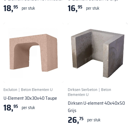
18,
16,
95
95
per stuk
per stuk
Excluton
|
Beton Elementen U
Dirksen Sierbeton
|
Beton
Elementen U
U-Element 30x30x40 Taupe
Dirksen U-element 40x40x50
18,
95
per stuk
Grijs
26,
75
per stuk