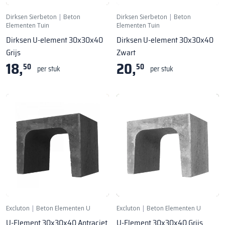
Dirksen Sierbeton
|
Beton
Dirksen Sierbeton
|
Beton
Elementen Tuin
Elementen Tuin
Dirksen U-element 30x30x40
Dirksen U-element 30x30x40
Grijs
Zwart
18,
20,
50
50
per stuk
per stuk
Excluton
|
Beton Elementen U
Excluton
|
Beton Elementen U
U-Element 30x30x40 Antraciet
U-Element 30x30x40 Grijs