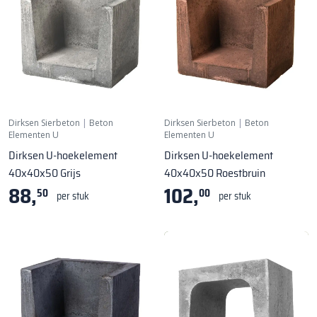
Dirksen Sierbeton
|
Beton
Dirksen Sierbeton
|
Beton
Elementen U
Elementen U
Dirksen U-hoekelement
Dirksen U-hoekelement
40x40x50 Grijs
40x40x50 Roestbruin
88,
102,
50
00
per stuk
per stuk