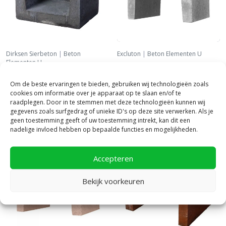
Dirksen Sierbeton
|
Beton
Excluton
|
Beton Elementen U
Elementen U
U-Element 40x40x50 cm Grijs
Dirksen U-hoekelement
31,
95
per stuk
Om de beste ervaringen te bieden, gebruiken wij technologieën zoals
40x40x50 Zwart
cookies om informatie over je apparaat op te slaan en/of te
97,
raadplegen. Door in te stemmen met deze technologieën kunnen wij
00
per stuk
gegevens zoals surfgedrag of unieke ID's op deze site verwerken. Als je
geen toestemming geeft of uw toestemming intrekt, kan dit een
nadelige invloed hebben op bepaalde functies en mogelijkheden.
Accepteren
Bekijk voorkeuren