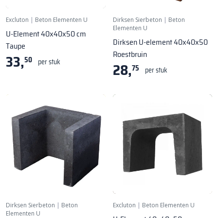
Excluton
|
Beton Elementen U
Dirksen Sierbeton
|
Beton
Elementen U
U-Element 40x40x50 cm
Dirksen U-element 40x40x50
Taupe
Roestbruin
33,
50
per stuk
28,
75
per stuk
Dirksen Sierbeton
|
Beton
Excluton
|
Beton Elementen U
Elementen U