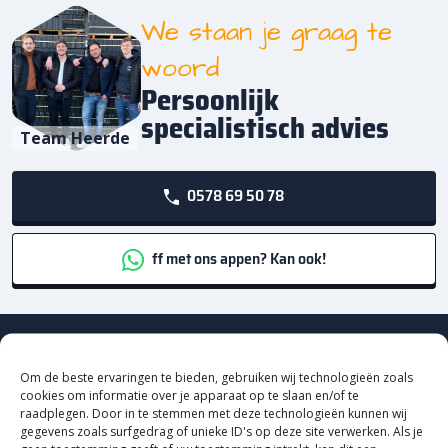
We staan je graag te
woord
Persoonlijk
specialistisch advies
Team Heerde
0578 69 50 78
ff met ons appen? Kan ook!
Schrijf je in voor onze nieuwsbrief en maak
automatisch kans!
Om de beste ervaringen te bieden, gebruiken wij technologieën zoals
cookies om informatie over je apparaat op te slaan en/of te
Word VIP en ontdek als eerste de nieuwste inspiratie, slimme
raadplegen. Door in te stemmen met deze technologieën kunnen wij
onderhoudstips en exclusieve acties!
gegevens zoals surfgedrag of unieke ID's op deze site verwerken. Als je