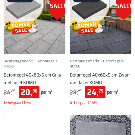
SALE!
SALE!
Bestratingsmarkt
|
Betontegels
Bestratingsmarkt
|
Betontegels
40x60
40x60
Betontegel 40x60x5 cm Grijs
Betontegel 40x60x5 cm Zwart
met facet KOMO
met facet KOMO
20,
24,
24,
29,
90
75
99
49
per m²
per m²
Je bespaart 16%
Je bespaart 16%