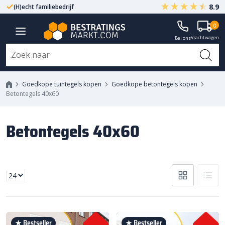
8.9
(H)echt familiebedrijf
Gegarandeerd A-kwaliteit
0
Vrachtwagen
Bel ons
Goedkope tuintegels kopen
Goedkope betontegels kopen
Betontegels 40x60
Betontegels 40x60
★ Bestseller
★ Bestseller