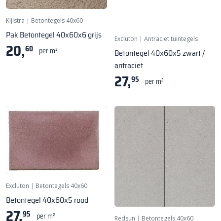
Kijlstra
|
Betontegels 40x60
Pak Betontegel 40x60x6 grijs
Excluton
|
Antraciet tuintegels
20,
60
per m²
Betontegel 40x60x5 zwart /
antraciet
27,
95
per m²
Excluton
|
Betontegels 40x60
Betontegel 40x60x5 rood
27,
95
per m²
Redsun
|
Betontegels 40x60