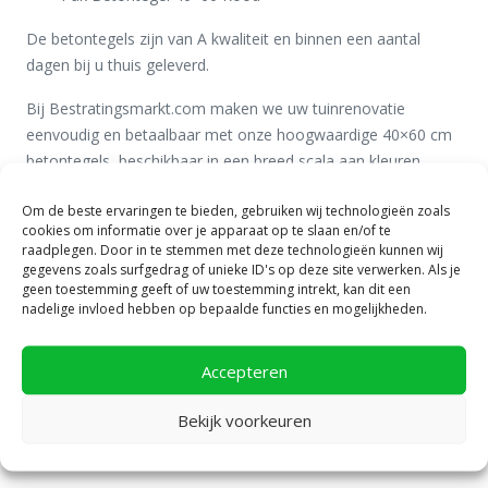
De betontegels zijn van A kwaliteit en binnen een aantal
dagen bij u thuis geleverd.
Bij Bestratingsmarkt.com maken we uw tuinrenovatie
eenvoudig en betaalbaar met onze hoogwaardige 40×60 cm
betontegels, beschikbaar in een breed scala aan kleuren.
Onze betontegels van 40×60 cm zorgen voor een frisse,
Om de beste ervaringen te bieden, gebruiken wij technologieën zoals
nieuwe look in uw tuin, altijd tegen de beste prijs-
cookies om informatie over je apparaat op te slaan en/of te
kwaliteitverhouding. Kies uit ons veelzijdige kleurenaanbod de
raadplegen. Door in te stemmen met deze technologieën kunnen wij
tint die perfect bij uw gewenste tuinsfeer past.
gegevens zoals surfgedrag of unieke ID's op deze site verwerken. Als je
geen toestemming geeft of uw toestemming intrekt, kan dit een
Drie prachtige kleuren
nadelige invloed hebben op bepaalde functies en mogelijkheden.
Gemakkelijk en eenvoudig te bestellen in een aantal klikken
Accepteren
op onze website. Het is ook mogelijk om uw bestelling van
betontegels 40×60 cm voor in de tuin telefonisch door te
Bekijk voorkeuren
geven. Wij zijn bereikbaar op 0578 69 50 78 en geven u altijd
snel en deskundig advies.