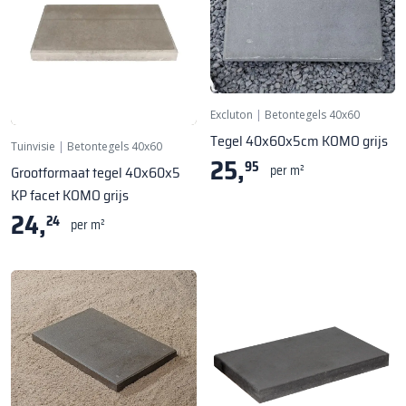
Excluton
|
Betontegels 40x60
Tegel 40x60x5cm KOMO grijs
Tuinvisie
|
Betontegels 40x60
25,
95
per m²
Grootformaat tegel 40x60x5
KP facet KOMO grijs
24,
24
per m²