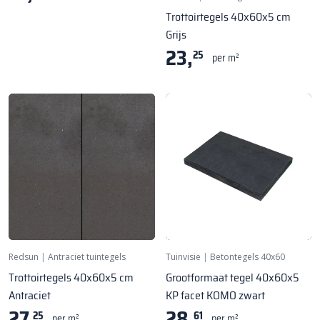
Trottoirtegels 40x60x5 cm
Grijs
23,
25
per m²
Redsun
|
Antraciet tuintegels
Tuinvisie
|
Betontegels 40x60
Trottoirtegels 40x60x5 cm
Grootformaat tegel 40x60x5
Antraciet
KP facet KOMO zwart
27,
28,
25
61
per m²
per m²