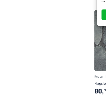
nad
Redsun
Flagsto
80,
9