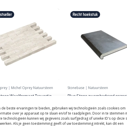
tseller
Recht hoekstuk
Oprey
|
Michel Oprey Natuursteen
Stonebase
|
Natuursteen
teen Waalformaat Travertin
Blue Stone zwembadrand gezoet
Cream 20x5x5
hoek inwendig 50/30x50/30x5/
de beste ervaringen te bieden, gebruiken wij technologieën zoals cookies om
44,
50
per m²
per stuk
ormatie over je apparaat op te slaan en/of te raadplegen. Door in te stemmen 
e technologieën kunnen wij gegevens zoals surfgedrag of unieke ID's op deze s
werken. Als je geen toestemming geeft of uw toestemming intrekt, kan dit een