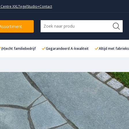
 Centre XXL
TegelStudio+
Contact
Assortiment
(H)echt familiebedrijf
Gegarandeerd A-kwaliteit
Altijd met fabriek