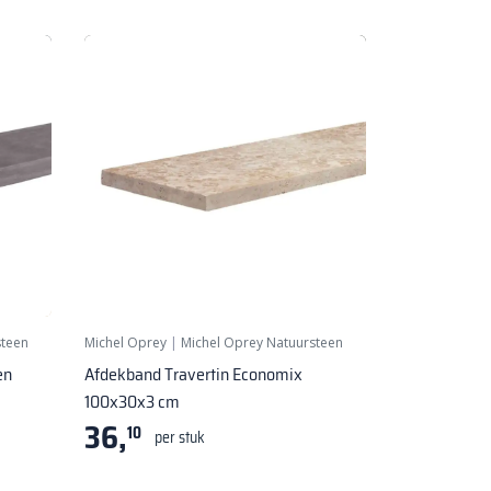
steen
Michel Oprey
|
Michel Oprey Natuursteen
en
Afdekband Travertin Economix
100x30x3 cm
36,
10
per stuk