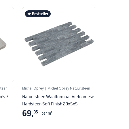
★ Bestseller
steen
Michel Oprey
|
Michel Oprey Natuursteen
4x5-7
Natuursteen Waalformaat Vietnamese
Hardsteen Soft Finish 20x5x5
69,
35
per m²