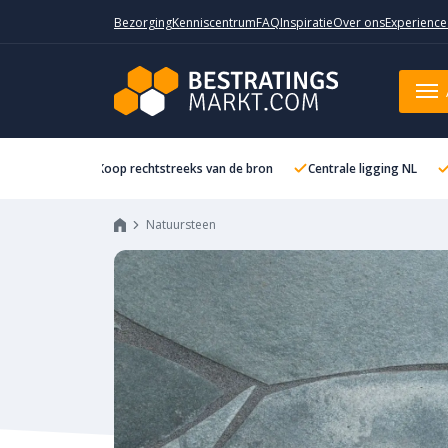
Bezorging
Kenniscentrum
FAQ
Inspiratie
Over ons
Experience
Koop rechtstreeks van de bron
Centrale ligging NL
Natuursteen