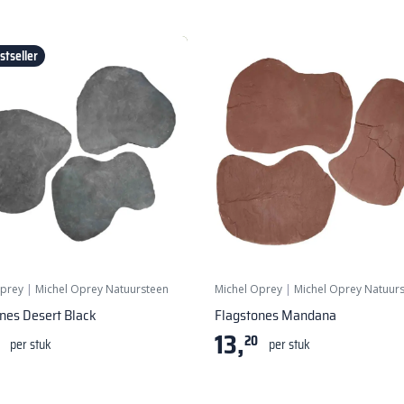
tseller
Oprey
|
Michel Oprey Natuursteen
Michel Oprey
|
Michel Oprey Natuur
nes Desert Black
Flagstones Mandana
13,
20
per stuk
per stuk