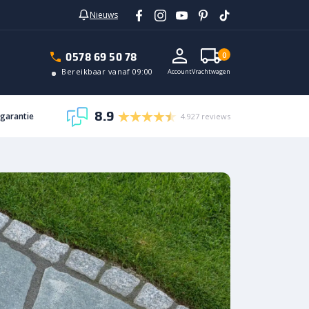
Nieuws
0578 69 50 78
0
Bereikbaar vanaf 09:00
Account
Vrachtwagen
8.9
sgarantie
4.927 reviews