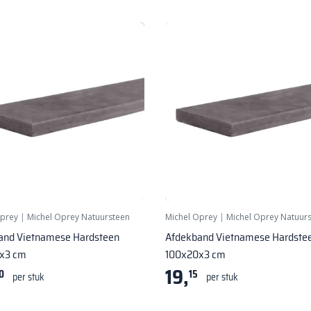
Oprey
|
Michel Oprey Natuursteen
Michel Oprey
|
Michel Oprey Natuur
and Vietnamese Hardsteen
Afdekband Vietnamese Hardste
x3 cm
100x20x3 cm
19,
0
15
per stuk
per stuk