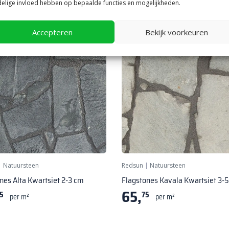
elige invloed hebben op bepaalde functies en mogelijkheden.
Accepteren
Bekijk voorkeuren
|
Natuursteen
Redsun
|
Natuursteen
nes Alta Kwartsiet 2-3 cm
Flagstones Kavala Kwartsiet 3-
65,
5
75
per m²
per m²