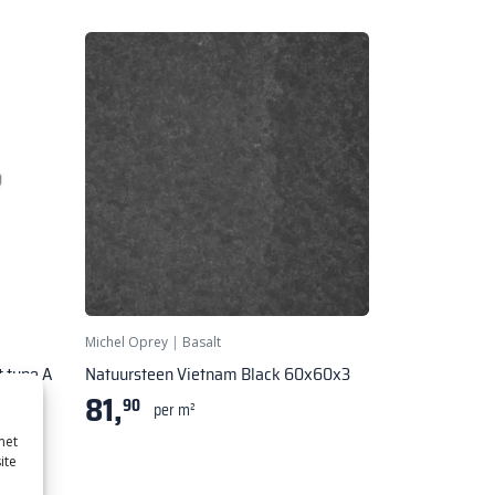
Michel Oprey
|
Basalt
 type A
Natuursteen Vietnam Black 60x60x3
81,
3 cm
90
per m²
met
ite