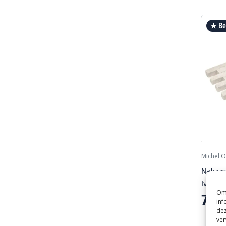
★ Bes
Michel 
Natuurs
Ivory 
Om 
77,
00
inf
dez
ver