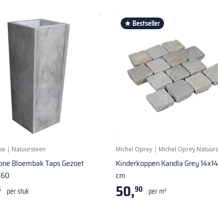
★ Bestseller
se
|
Natuursteen
Michel Oprey
|
Michel Oprey Natuur
tone Bloembak Taps Gezoet
Kinderkoppen Kandla Grey 14x1
x60
cm
50,
5
90
per stuk
per m²