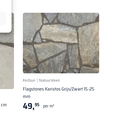
Redsun
|
Natuursteen
Flagstones Karistos Grijs/Zwart 15-25
mm
49,
5 cm
95
per m²