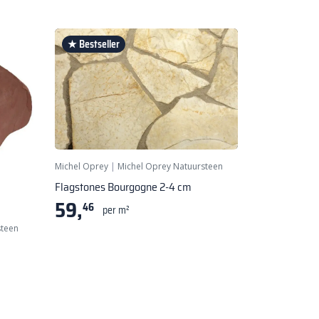
★ Bestseller
Michel Oprey
|
Michel Oprey Natuursteen
Flagstones Bourgogne 2-4 cm
59,
46
per m²
steen