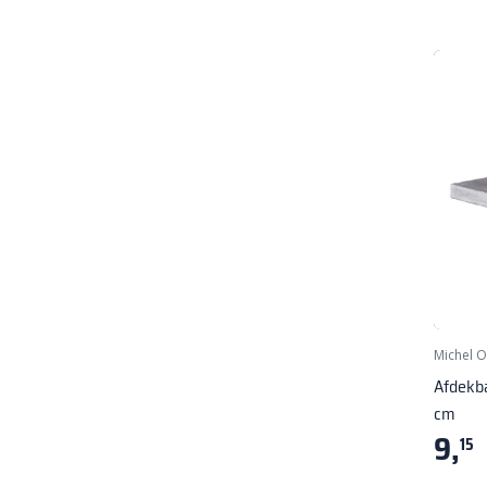
Michel 
Afdekb
cm
9,
15