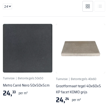
Tuinvisie
|
Betontegels 50x50
Tuinvisie
|
Betontegels 40x60
Metro Carré Nero 50x50x5cm
Grootformaat tegel 40x60x5
24,
KP facet KOMO grijs
33
per m²
24,
24
per m²