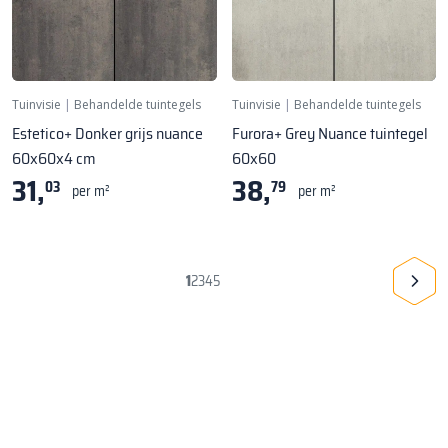
Tuinvisie
|
Behandelde tuintegels
Tuinvisie
|
Behandelde tuintegels
Estetico+ Donker grijs nuance
Furora+ Grey Nuance tuintegel
60x60x4 cm
60x60
31,
38,
03
79
per m²
per m²
1
2
3
4
5