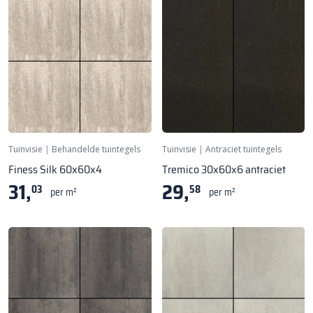
Tuinvisie
|
Behandelde tuintegels
Tuinvisie
|
Antraciet tuintegels
Finess Silk 60x60x4
Tremico 30x60x6 antraciet
31,
29,
03
58
per m²
per m²