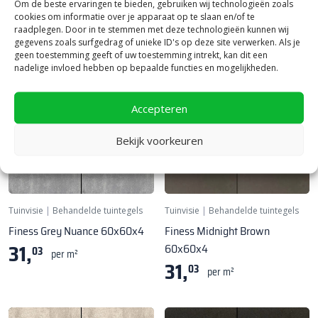
Om de beste ervaringen te bieden, gebruiken wij technologieën zoals
60,
60,
13
13
per m²
per m²
cookies om informatie over je apparaat op te slaan en/of te
raadplegen. Door in te stemmen met deze technologieën kunnen wij
gegevens zoals surfgedrag of unieke ID's op deze site verwerken. Als je
geen toestemming geeft of uw toestemming intrekt, kan dit een
nadelige invloed hebben op bepaalde functies en mogelijkheden.
Accepteren
Bekijk voorkeuren
Tuinvisie
|
Behandelde tuintegels
Tuinvisie
|
Behandelde tuintegels
Finess Grey Nuance 60x60x4
Finess Midnight Brown
31,
60x60x4
03
per m²
31,
03
per m²