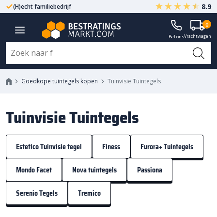
8.9
(H)echt familiebedrijf
Gegarandeerd A-kwaliteit
0
Vrachtwagen
Bel ons
Goedkope tuintegels kopen
Tuinvisie Tuintegels
Tuinvisie Tuintegels
Estetico Tuinvisie tegel
Finess
Furora+ Tuintegels
Mondo Facet
Nova tuintegels
Passiona
Serenio Tegels
Tremico