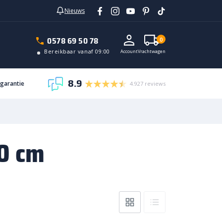
Nieuws
0578 69 50 78
0
Bereikbaar vanaf 09:00
Account
Vrachtwagen
8.9
sgarantie
4.927 reviews
0 cm