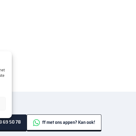
met
ite
 69 50 78
ff met ons appen? Kan ook!