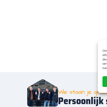
Om 
inf
dez
ver
nad
We staan je gra
Persoonlijk 