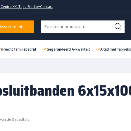
 Centre XXL
TegelStudio+
Contact
Assortiment
(H)echt familiebedrijf
Gegarandeerd A-kwaliteit
Altijd met fabriek
sluitbanden 6x15x10
van de 3 resultaten