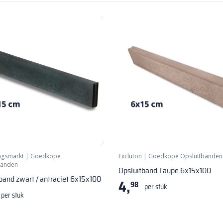
ngsmarkt
|
Goedkope
Excluton
|
Goedkope Opsluitbanden
banden
Opsluitband Taupe 6x15x100
band zwart / antraciet 6x15x100
4,
98
per stuk
per stuk