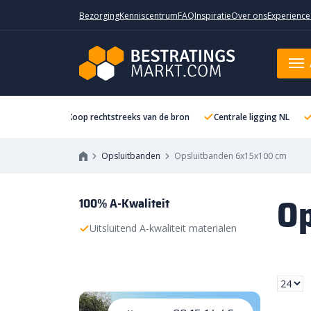
Bezorging
Kenniscentrum
FAQ
Inspiratie
Over ons
Experience
Koop rechtstreeks van de bron
Centrale ligging NL
Opsluitbanden
Opsluitbanden 6x15x100 cm
Op
100% A-Kwaliteit
Uitsluitend A-kwaliteit materialen