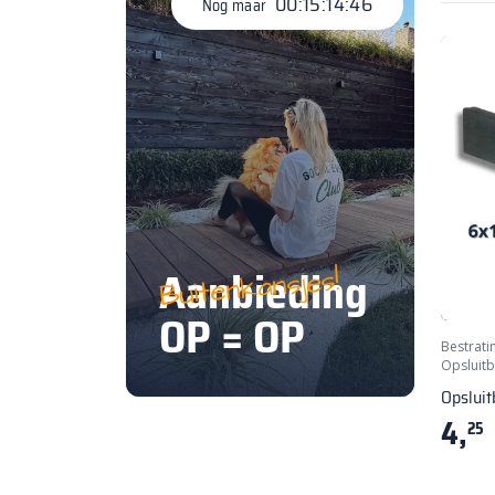
00:15:14:45
Nog maar
Aanbieding
Buitenkansjes!
OP = OP
Bestrati
Opsluit
Opsluit
4,
25