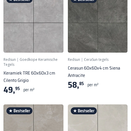
Redsun
|
Goedkope Keramische
Redsun
|
CeraSun tegels
Tegels
Cerasun 60x60x4 cm Siena
Keramiek TRE 60x60x3 cm
Antracite
Cilento Grigio
58,
85
per m²
49,
95
per m²
★ Bestseller
★ Bestseller