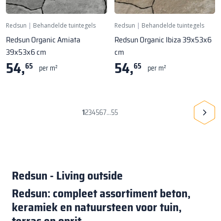
Redsun
|
Behandelde tuintegels
Redsun
|
Behandelde tuintegels
Redsun Organic Amiata
Redsun Organic Ibiza 39x53x6
39x53x6 cm
cm
54,
54,
65
65
per m²
per m²
1
2
3
4
5
6
7
55
...
Redsun - Living outside
Redsun: compleet assortiment beton,
keramiek en natuursteen voor tuin,
terras en oprit