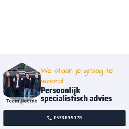
We staan je graag te
woord
Persoonlijk
specialistisch advies
Team Heerde
0578 69 50 78