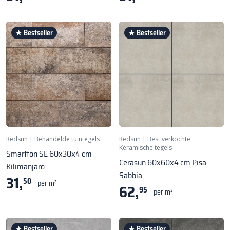
★ Bestseller
★ Bestseller
Redsun
|
Behandelde tuintegels
Redsun
|
Best verkochte
Keramische tegels
Smartton SE 60x30x4 cm
Cerasun 60x60x4 cm Pisa
Kilimanjaro
Sabbia
31,
50
per m²
62,
95
per m²
★ Bestseller
★ Bestseller