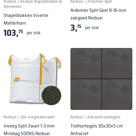
Redsun
|
Redsun Stapelblokken &
Redsun
|
Ardenner Split
Elementen
Ardenner Split Geel 8-16 mm
Stapelblokken Vivente
zakgoed Redsun
Matterhorn
3,
15
per stuk
103,
75
per stuk
Redsun
|
Alle voegmaterialen
Redsun
|
Antraciet tuintegels
Inveeg Split Zwart 1-3 mm
Trottoirtegels 30x30x5 cm
Minibag 500KG Redsun
Antraciet