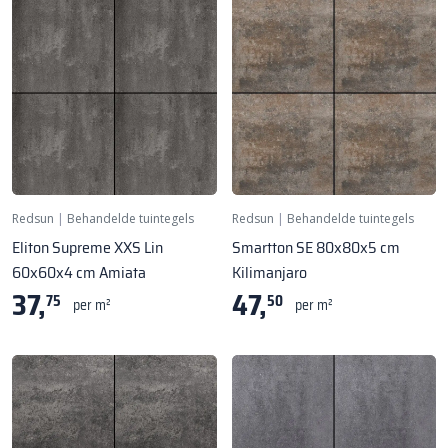
Redsun
|
Behandelde tuintegels
Redsun
|
Behandelde tuintegels
Eliton Supreme XXS Lin
Smartton SE 80x80x5 cm
60x60x4 cm Amiata
Kilimanjaro
37,
47,
75
50
per m²
per m²