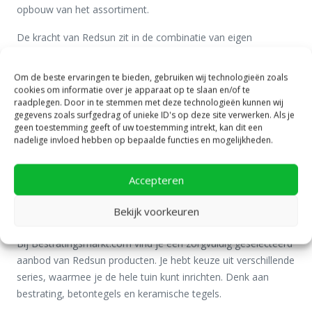
opbouw van het assortiment.
De kracht van Redsun zit in de combinatie van eigen
productie, productontwikkeling en kennis van de markt. Het
merk volgt niet alleen trends, maar speelt hier ook actief op
Om de beste ervaringen te bieden, gebruiken wij technologieën zoals
in. Denk aan grootformaat tegels voor moderne terrassen.
cookies om informatie over je apparaat op te slaan en/of te
raadplegen. Door in te stemmen met deze technologieën kunnen wij
Of karaktervolle bestrating voor klassieke tuinen. Ook
gegevens zoals surfgedrag of unieke ID's op deze site verwerken. Als je
waterdoorlatende oplossingen voor opritten maken deel uit
geen toestemming geeft of uw toestemming intrekt, kan dit een
van het aanbod. De verschillende series zijn bovendien goed
nadelige invloed hebben op bepaalde functies en mogelijkheden.
met elkaar te combineren. Zo kun je eenvoudig één geheel
creëren in je tuin of op je terras.
Accepteren
Het assortiment Redsun bij
Bekijk voorkeuren
Bestratingsmarkt.com
Bij Bestratingsmarkt.com vind je een zorgvuldig geselecteerd
aanbod van Redsun producten. Je hebt keuze uit verschillende
series, waarmee je de hele tuin kunt inrichten. Denk aan
bestrating, betontegels en keramische tegels.