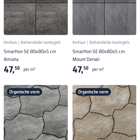
Redsun
|
Behandelde tuintegels
Redsun
|
Behandelde tuintegels
Smartton SE 80x80x5 cm
Smartton SE 80x80x5 cm
Amiata
Mount Denali
47,
47,
50
50
per m²
per m²
Organische vorm
Organische vorm