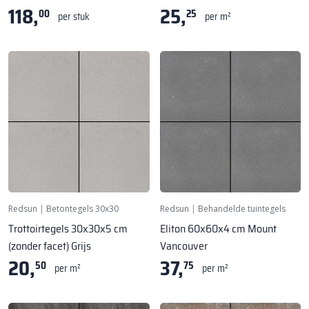
118,
25,
00
25
per stuk
per m²
Redsun
|
Betontegels 30x30
Redsun
|
Behandelde tuintegels
Trottoirtegels 30x30x5 cm
Eliton 60x60x4 cm Mount
(zonder facet) Grijs
Vancouver
20,
37,
50
75
per m²
per m²