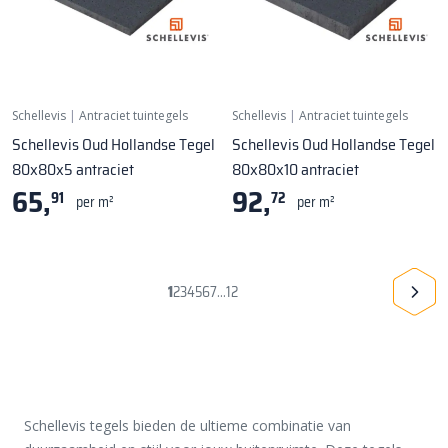
Schellevis
|
Antraciet tuintegels
Schellevis
|
Antraciet tuintegels
Schellevis Oud Hollandse Tegel
Schellevis Oud Hollandse Tegel
80x80x5 antraciet
80x80x10 antraciet
65,
92,
91
72
per m²
per m²
1
2
3
4
5
6
7
12
...
Schellevis tegels bieden de ultieme combinatie van