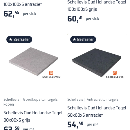
Schellevis Oud Hollandse Tegel
100x100x5 antraciet
100x100x5 grijs
62,
45
per stuk
60,
31
per stuk
★ Bestseller
★ Bestseller
Schellevis
|
Goedkope tuintegels
Schellevis
|
Antraciet tuintegels
kopen
Schellevis Oud Hollandse Tegel
Schellevis Oud Hollandse Tegel
60x60x5 antraciet
80x80x5 grijs
54,
40
per m²
62,
58
per m²