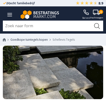
8.9
(H)echt familiebedrijf
Gegarandeerd A-kwaliteit
0
Vrachtwagen
Bel ons
Goedkope tuintegels kopen
Schellevis Tegels