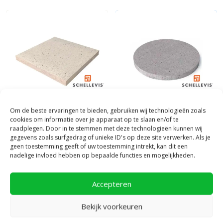
Om de beste ervaringen te bieden, gebruiken wij technologieën zoals
cookies om informatie over je apparaat op te slaan en/of te
Schellevis
|
Goedkope tuintegels
Schellevis
|
Goedkope tuintegels
raadplegen. Door in te stemmen met deze technologieën kunnen wij
kopen
kopen
gegevens zoals surfgedrag of unieke ID's op deze site verwerken. Als je
Schellevis Oud Hollandse Tegel
Schellevis Oud Hollandse Tegel
geen toestemming geeft of uw toestemming intrekt, kan dit een
nadelige invloed hebben op bepaalde functies en mogelijkheden.
60x60x5 Creme
Rond Ø 60 x 7 grijs
69,
58,
63
76
per m²
per stuk
Accepteren
Bekijk voorkeuren