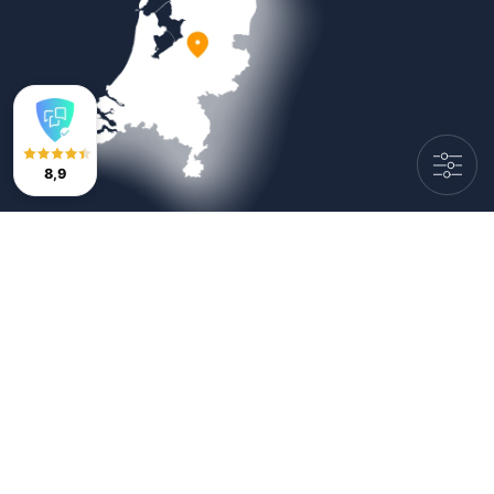
8,9
Veilig betalen
Copyright © 2026
Bestratingsmarkt.com
|
Sitemap
|