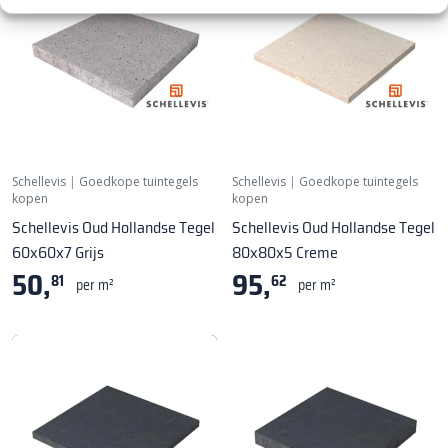
Schellevis
|
Goedkope tuintegels
Schellevis
|
Goedkope tuintegels
kopen
kopen
Schellevis Oud Hollandse Tegel
Schellevis Oud Hollandse Tegel
60x60x7 Grijs
80x80x5 Creme
50,
95,
81
62
per m²
per m²