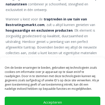
natuursteen
combineer je schoonheid, stevigheid en
exclusiviteit in één ontwerp.
Wanneer u kiest voor de
traptreden in uw tuin van
Bestratingsmarkt.com
, zult u altijd kunnen genieten van
hoogwaardige en exclusieve producten
. Elk element is
zorgvuldig geselecteerd op kwaliteit, duurzaamheid en
uitstraling. Hierdoor geniet u jarenlang van een perfect
afgewerkte tuintrap. Bovendien bieden wij altijd de nieuwste
collecties aan, zodat u kunt kiezen uit eigentijdse materialen
die passen bij de laatste tuintrends. Onze exclusieve
natuursteen traptreden kunnen desgewenst op maat worden
Om de beste ervaringen te bieden, gebruiken wij technologieën zoals
gemaakt, zodat ze naadloos aansluiten bij de indeling en stijl
cookies om informatie over je apparaat op te slaan en/of te
van uw tuin.
raadplegen. Door in te stemmen met deze technologieën kunnen wij
gegevens zoals surfgedrag of unieke ID's op deze site verwerken. Als je
Hoogwaardige traptreden van
geen toestemming geeft of uw toestemming intrekt, kan dit een
nadelige invloed hebben op bepaalde functies en mogelijkheden.
natuursteen
De
hoogwaardige traptreden van natuursteen
worden
Accepteren