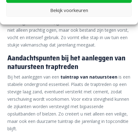
vaak toegepast in luxe tuinontwerpen vanwege hun unieke
structuur en robuuste karakter. Elke steen is anders, wat uw
Bekijk voorkeuren
tuintrap een natuurlijke en exclusieve uitstraling geeft. Denk
aan Belgisch hardsteen, graniet of basalt – materialen die
niet alleen prachtig ogen, maar ook bestand zijn tegen vorst,
vocht en intensief gebruik. Zo vormt elke stap in uw tuin een
stukje vakmanschap dat jarenlang meegaat.
Aandachtspunten bij het aanleggen van
natuursteen traptreden
Bij het aanleggen van een
tuintrap van natuursteen
is een
stabiele ondergrond essentieel. Plaats de traptreden op een
stevige laag zand, eventueel versterkt met cement, zodat
verschuiving wordt voorkomen. Voor extra stevigheid kunnen
de zijkanten worden verstevigd met bijpassende
opsluitbanden of bielzen. Zo creëert u niet alleen een veilige,
maar ook een duurzame tuintrap die jarenlang in topconditie
blijft.