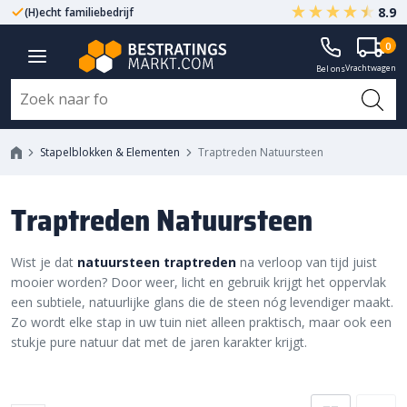
8.9
(H)echt familiebedrijf
Gegarandeerd A-kwaliteit
0
Vrachtwagen
Bel ons
Stapelblokken & Elementen
Traptreden Natuursteen
Traptreden Natuursteen
Wist je dat
natuursteen traptreden
na verloop van tijd juist
mooier worden? Door weer, licht en gebruik krijgt het oppervlak
een subtiele, natuurlijke glans die de steen nóg levendiger maakt.
Zo wordt elke stap in uw tuin niet alleen praktisch, maar ook een
stukje pure natuur dat met de jaren karakter krijgt.