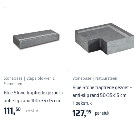
Stonebase
|
Stapelblokken &
Stonebase
|
Natuursteen
Elementen
Blue Stone traptrede gezoet +
Blue Stone traptrede gezoet +
anti-slip rand 50/35x15 cm
anti-slip rand 100x35x15 cm
Hoekstuk
111,
50
127,
per stuk
95
per stuk