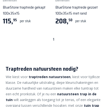
Elementen
Elementen
BlueStone traptrede gekapt
BlueStone traptrede gezoet
100x35x15
100x35x15 met rand
115,
208,
95
50
per stuk
per stuk
1
Traptreden natuursteen nodig?
Wie kiest voor
traptreden natuursteen
, kiest voor tijdloze
klasse. De natuurlijke uitstraling, diepe kleurschakeringen en
duurzame hardheid van natuursteen maken elke tuintrap tot
een echt pronkstuk. Of je nu een
natuursteen trap in de
tuin
wilt aanleggen als toegang tot je terras, of een elegante
overgang tussen verschillende hoogten: met onze
tuin trap