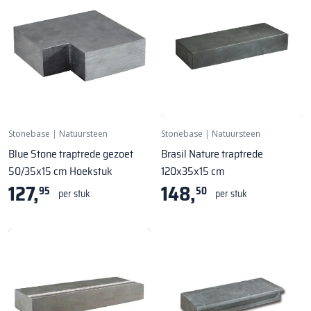
Stonebase
|
Natuursteen
Stonebase
|
Natuursteen
Blue Stone traptrede gezoet
Brasil Nature traptrede
50/35x15 cm Hoekstuk
120x35x15 cm
127,
148,
95
50
per stuk
per stuk