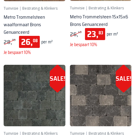
Tuinvisie
|
Bestrating & Klinkers
Tuinvisie
|
Bestrating & Klinkers
Metro Trommelsteen 15x15x6
Metro Trommelsteen
Brons Genuanceerd
waalformaat Brons
23,
Genuanceerd
26,
83
49
per m²
26,
28,
08
99
per m²
Je bespaart 10%
Je bespaart 10%
SALE!
SALE!
Tuinvisie
|
Bestrating & Klinkers
Tuinvisie
|
Bestrating & Klinkers