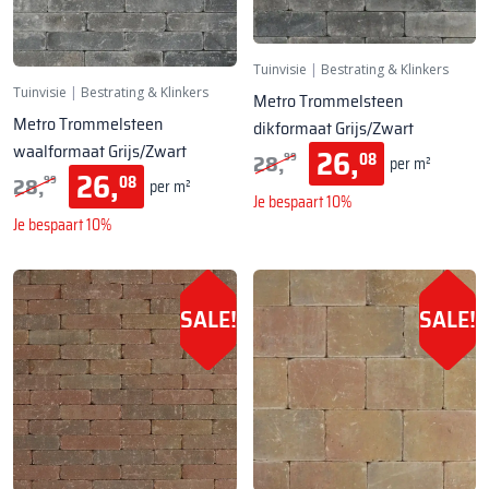
Tuinvisie
|
Bestrating & Klinkers
Tuinvisie
|
Bestrating & Klinkers
Metro Trommelsteen
Metro Trommelsteen
dikformaat Grijs/Zwart
waalformaat Grijs/Zwart
26,
28,
08
99
per m²
26,
28,
08
99
per m²
Je bespaart 10%
Je bespaart 10%
SALE!
SALE!