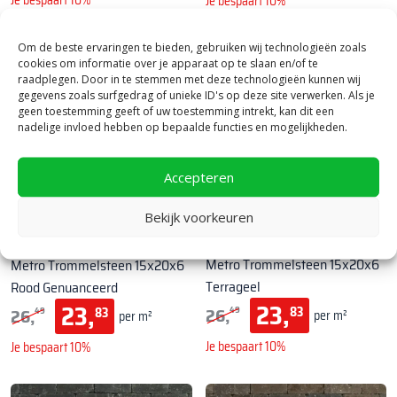
Je bespaart 10%
Je bespaart 10%
Om de beste ervaringen te bieden, gebruiken wij technologieën zoals
cookies om informatie over je apparaat op te slaan en/of te
SALE!
SALE!
raadplegen. Door in te stemmen met deze technologieën kunnen wij
gegevens zoals surfgedrag of unieke ID's op deze site verwerken. Als je
geen toestemming geeft of uw toestemming intrekt, kan dit een
nadelige invloed hebben op bepaalde functies en mogelijkheden.
Accepteren
Bekijk voorkeuren
Tuinvisie
|
Bestrating & Klinkers
Tuinvisie
|
Bestrating & Klinkers
Metro Trommelsteen 15x20x6
Metro Trommelsteen 15x20x6
Terrageel
Rood Genuanceerd
23,
23,
26,
26,
83
83
49
49
per m²
per m²
Je bespaart 10%
Je bespaart 10%