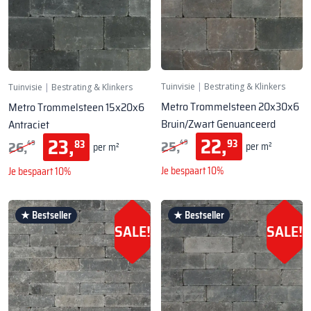
Tuinvisie
|
Bestrating & Klinkers
Tuinvisie
|
Bestrating & Klinkers
Metro Trommelsteen 20x30x6
Metro Trommelsteen 15x20x6
Bruin/Zwart Genuanceerd
Antraciet
22,
23,
25,
26,
93
83
49
49
per m²
per m²
Je bespaart 10%
Je bespaart 10%
★ Bestseller
★ Bestseller
SALE!
SALE!