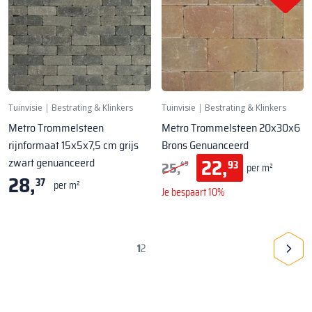
Tuinvisie
|
Bestrating & Klinkers
Tuinvisie
|
Bestrating & Klinkers
Metro Trommelsteen 20x30x6
Metro Trommelsteen
Brons Genuanceerd
rijnformaat 15x5x7,5 cm grijs
22,
zwart genuanceerd
25,
93
49
per m²
28,
37
per m²
Je bespaart 10%
1
2