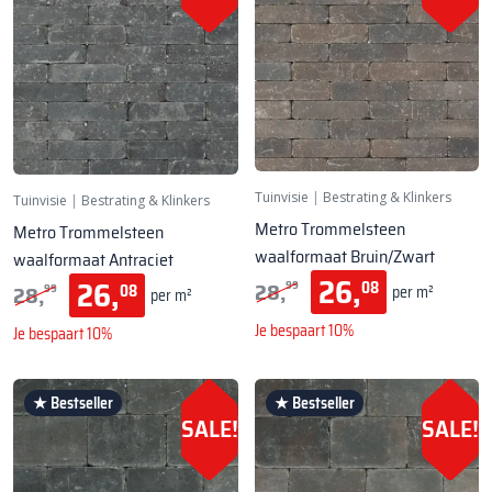
Tuinvisie
|
Bestrating & Klinkers
Tuinvisie
|
Bestrating & Klinkers
Metro Trommelsteen
Metro Trommelsteen
waalformaat Bruin/Zwart
waalformaat Antraciet
26,
26,
28,
08
99
28,
08
per m²
99
per m²
Je bespaart 10%
Je bespaart 10%
★ Bestseller
★ Bestseller
SALE!
SALE!