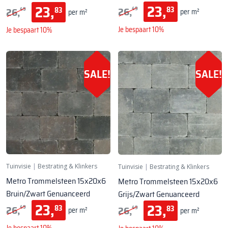
23,
23,
26,
26,
83
83
49
49
per m²
per m²
Je bespaart 10%
Je bespaart 10%
SALE!
SALE!
Tuinvisie
|
Bestrating & Klinkers
Tuinvisie
|
Bestrating & Klinkers
Metro Trommelsteen 15x20x6
Metro Trommelsteen 15x20x6
Bruin/Zwart Genuanceerd
Grijs/Zwart Genuanceerd
23,
23,
26,
26,
83
83
49
49
per m²
per m²