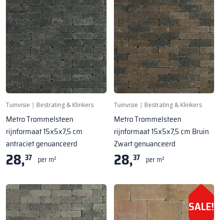
Tuinvisie
|
Bestrating & Klinkers
Tuinvisie
|
Bestrating & Klinkers
Metro Trommelsteen
Metro Trommelsteen
rijnformaat 15x5x7,5 cm Bruin
rijnformaat 15x5x7,5 cm
Zwart genuanceerd
antraciet genuanceerd
28,
28,
37
37
per m²
per m²
SALE!