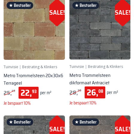
★ Bestseller
★ Bestseller
SALE!
SALE!
Tuinvisie
|
Bestrating & Klinkers
Tuinvisie
|
Bestrating & Klinkers
Metro Trommelsteen
Metro Trommelsteen 20x30x6
dikformaat Antraciet
Terrageel
26,
22,
28,
25,
08
93
99
49
per m²
per m²
Je bespaart 10%
Je bespaart 10%
★ Bestseller
★ Bestseller
SALE!
SALE!