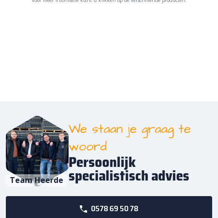
Voor meer informatie kunt u klikken op de verschillende producten.
We staan je graag te
woord
Persoonlijk
specialistisch advies
Team Heerde
0578 69 50 78