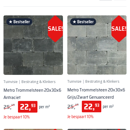
★ Bestseller
★ Bestseller
SALE!
SALE!
Tuinvisie
|
Bestrating & Klinkers
Tuinvisie
|
Bestrating & Klinkers
Metro Trommelsteen 20x30x6
Metro Trommelsteen 20x30x6
Grijs/Zwart Genuanceerd
Antraciet
22,
22,
25,
25,
93
93
49
49
per m²
per m²
Je bespaart 10%
Je bespaart 10%