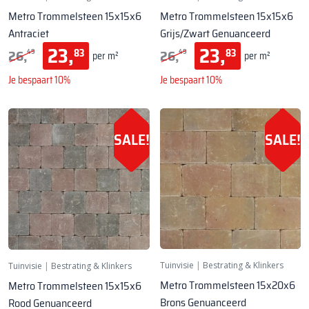
Metro Trommelsteen 15x15x6
Metro Trommelsteen 15x15x6
Antraciet
Grijs/Zwart Genuanceerd
23,
23,
26,
26,
83
83
49
49
per m²
per m²
Je bespaart 10%
Je bespaart 10%
SALE!
SALE!
Tuinvisie
|
Bestrating & Klinkers
Tuinvisie
|
Bestrating & Klinkers
Metro Trommelsteen 15x20x6
Metro Trommelsteen 15x15x6
Brons Genuanceerd
Rood Genuanceerd