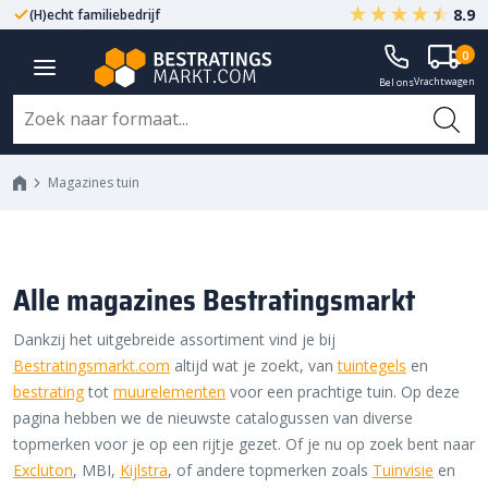
8.9
Gegarandeerd A-kwaliteit
Altijd met fabrieksgarantie
0
Vrachtwagen
Bel ons
Magazines tuin
Magazines tuin
Alle magazines Bestratingsmarkt
Dankzij het uitgebreide assortiment vind je bij
Bestratingsmarkt.com
altijd wat je zoekt, van
tuintegels
en
bestrating
tot
muurelementen
voor een prachtige tuin. Op deze
pagina hebben we de nieuwste catalogussen van diverse
topmerken voor je op een rijtje gezet. Of je nu op zoek bent naar
Excluton
, MBI,
Kijlstra
, of andere topmerken zoals
Tuinvisie
en