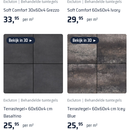
Excluton
|
Behandelde tuintegels
Excluton
|
Behandelde tuintegels
Soft Comfort 30x60x4 Grezzo
Soft Comfort 60x60x4 Ivory
33,
29,
95
95
per m²
per m²
Bekijk in 3D ►
Bekijk in 3D ►
Excluton
|
Behandelde tuintegels
Excluton
|
Behandelde tuintegels
Terrastegel+ 60x60x4 cm
Terrastegel+ 60x60x4 cm Icey
Basaltino
Blue
25,
25,
95
95
per m²
per m²