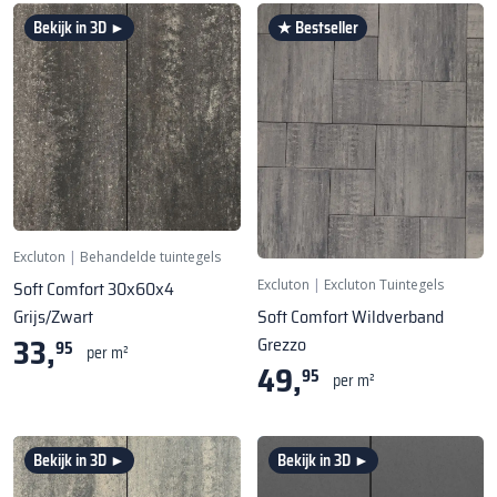
Bekijk in 3D ►
★ Bestseller
Excluton
|
Behandelde tuintegels
Excluton
|
Excluton Tuintegels
Soft Comfort 30x60x4
Soft Comfort Wildverband
Grijs/Zwart
33,
Grezzo
95
per m²
49,
95
per m²
Bekijk in 3D ►
Bekijk in 3D ►