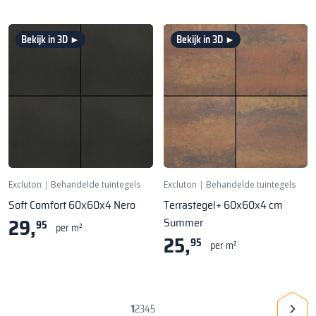
Bekijk in 3D ►
Bekijk in 3D ►
Excluton
|
Behandelde tuintegels
Excluton
|
Behandelde tuintegels
Soft Comfort 60x60x4 Nero
Terrastegel+ 60x60x4 cm
29,
Summer
95
per m²
25,
95
per m²
1
2
3
4
5