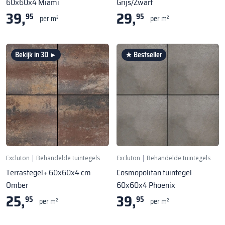
60x60x4 Miami
Grijs/Zwart
39,
29,
95
95
per m²
per m²
Bekijk in 3D ►
★ Bestseller
Excluton
|
Behandelde tuintegels
Excluton
|
Behandelde tuintegels
Terrastegel+ 60x60x4 cm
Cosmopolitan tuintegel
Omber
60x60x4 Phoenix
25,
39,
95
95
per m²
per m²