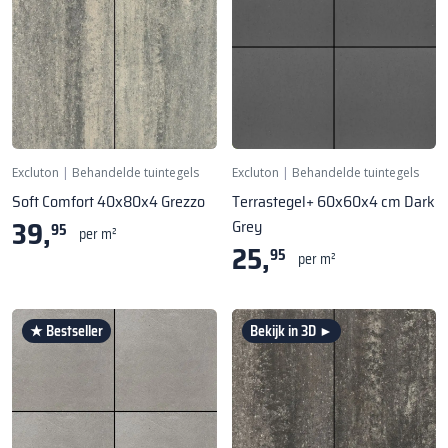
Excluton
|
Behandelde tuintegels
Excluton
|
Behandelde tuintegels
Soft Comfort 40x80x4 Grezzo
Terrastegel+ 60x60x4 cm Dark
39,
Grey
95
per m²
25,
95
per m²
★ Bestseller
Bekijk in 3D ►