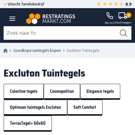
8.9
(H)echt familiebedrijf
Gegarandeerd A-kwaliteit
0
Vrachtwagen
Bel ons
Goedkope tuintegels kopen
Excluton Tuintegels
Excluton Tuintegels
Colorline tegels
Cosmopolitan
Elegance tegels
Optimum tuintegels Excluton
Soft Comfort
TerrasTegel+ 60x60