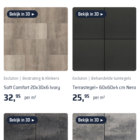
Bekijk in 3D ►
Bekijk in 3D ►
Excluton
|
Bestrating & Klinkers
Excluton
|
Behandelde tuintegels
Soft Comfort 20x30x6 Ivory
Terrastegel+ 60x60x4 cm Nero
32,
25,
95
95
per m²
per m²
Bekijk in 3D ►
Bekijk in 3D ►