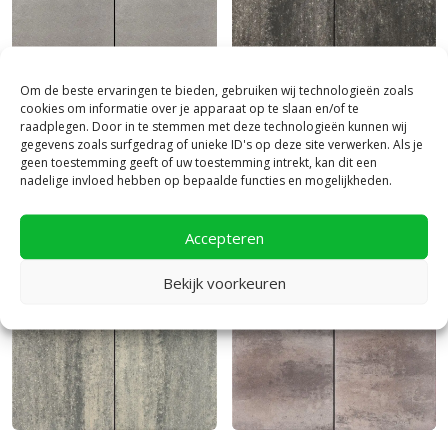
Excluton
|
Behandelde tuintegels
Excluton
|
Behandelde tuintegels
Om de beste ervaringen te bieden, gebruiken wij technologieën zoals
cookies om informatie over je apparaat op te slaan en/of te
Cosmopolitan tuintegel
Soft Comfort 40x80x4
raadplegen. Door in te stemmen met deze technologieën kunnen wij
60x60x4 Chicago
Grijs/Zwart
gegevens zoals surfgedrag of unieke ID's op deze site verwerken. Als je
geen toestemming geeft of uw toestemming intrekt, kan dit een
39,
39,
95
95
per m²
per m²
nadelige invloed hebben op bepaalde functies en mogelijkheden.
Accepteren
Bekijk in 3D ►
Bekijk in 3D ►
Bekijk voorkeuren