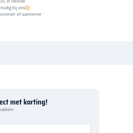
XXL in Heerde
oudig bij ons
r, hovenier of aannemer
ject met korting!
 pakken!