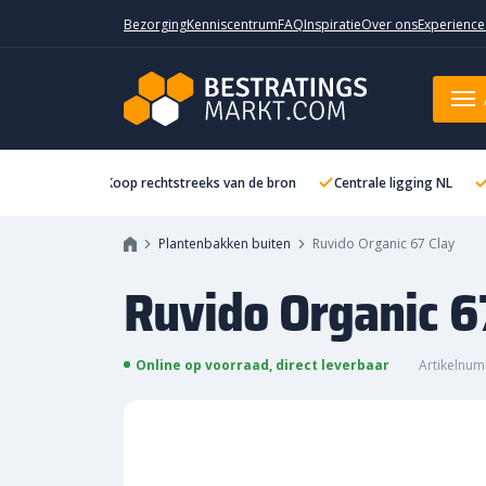
Bezorging
Kenniscentrum
FAQ
Inspiratie
Over ons
Experience
Ruvido Organic 67 Clay
Koop rechtstreeks van de bron
Centrale ligging NL
Plantenbakken buiten
Ruvido Organic 67 Clay
Ruvido Organic 6
Online op voorraad, direct leverbaar
Artikelnum