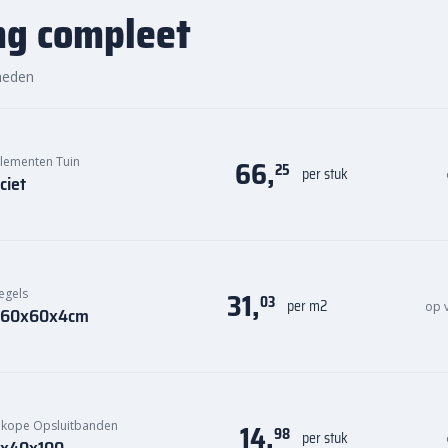
ng compleet
ste prijs in Nederland. Dankzij
nog eens snel aan de slag met
heden
dek de hoogwaardige kwaliteit
 Bestratingsmarkt.com.
66,
Elementen Tuin
25
per stuk
ciet
31,
egels
03
per m2
op 
ce 60x60x4cm
14,
kope Opsluitbanden
98
per stuk
 7x40x100