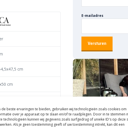
achtelijke afwerking. De kleuren
ten komen hierdoor beter tot hun
E-mailadres
. Dankzij de royale maat
ig een sterk en verzorgd geheel
er
eriaal met een
cm
mix van kunsthars en
64,5x47,5 cm
 als zeer stevig. De pot is
hij het hele jaar door buiten
x50 cm
traling strak en verzorgd. De
 maakt deze pot extra prettig in
m
de beste ervaringen te bieden, gebruiken wij technologieën zoals cookies om
e planten optimaal
lass
ormatie over je apparaat op te slaan en/of te raadplegen. Door in te stemmen 
e technologieën kunnen wij gegevens zoals surfgedrag of unieke ID's op deze s
werken. Als je geen toestemming geeft of uw toestemming intrekt, kan dit een