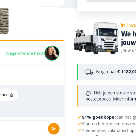
In he
We h
jouw
Jouw dr
Vragen? Arielle helpt!
Nog maar
€ 1182,0
Heb je een smalle str
markt 🤖
bestelproces.
Meer infor
81% goedkoper
dan het g
Klanten beoordelen ons me
4 generaties vakmanschap 