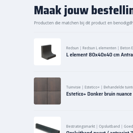
levering
Maak jouw bestelli
Bij Bestratingsmarkt.com ben je verzekerd van de be
onze ruime voorraad en snelle levering kun je ook 
Producten die matchen bij dit product en benodigd
jouw tuinproject. Bestel daarom vandaag nog. Ont
van de Luca Lifestyle
plantenbakken voor buiten
bij
Redsun
|
Redsun L elementen
|
Beton 
L element 80x40x40 cm Antra
Tuinvisie
|
Estetico+
|
Behandelde tuint
Estetico+ Donker bruin nuan
Bestratingsmarkt
|
Opsluitband
|
Goed
Opsluitband zwart / antraciet