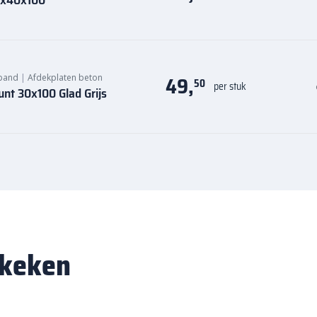
49,
band
|
Afdekplaten beton
50
per stuk
nt 30x100 Glad Grijs
ekeken