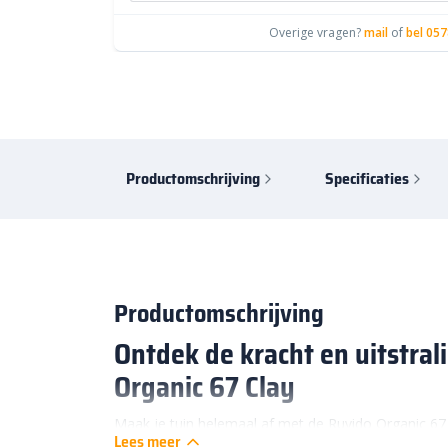
Overige vragen?
mail
of
bel 057
Productomschrijving
Specificaties
Productomschrijving
Ontdek de kracht en uitstral
Organic 67 Clay
Maak je tuin helemaal af met de Ruvido Organic 6
Lees meer
Lifestyle
. Deze pot heeft een stoere uitstraling met