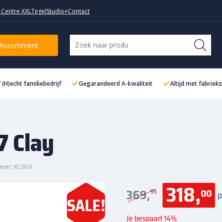
 Centre XXL
TegelStudio+
Contact
Assortiment
(H)echt familiebedrijf
Gegarandeerd A-kwaliteit
Altijd met fabriek
7 Clay
mer: RC610
318,
00
369,
95
p
SALE!
Je bespaart 14%