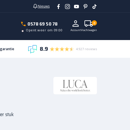
Nieuws
In vrachtwagen
0578 69 50 78
0
Opent weer om 09:00
Account
Vrachtwagen
8.9
sgarantie
4.927 reviews
er stuk