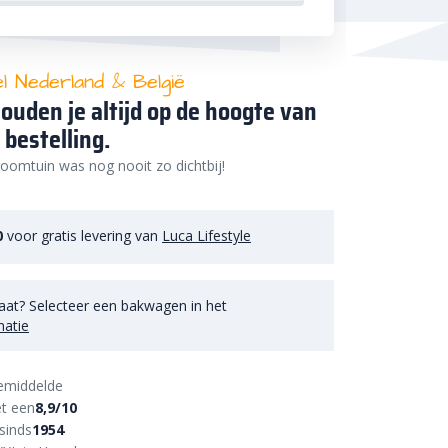
el Nederland & België
ouden je altijd op de hoogte van
 bestelling.
oomtuin was nog nooit zo dichtbij!
0
voor gratis levering van
Luca Lifestyle
aat? Selecteer een bakwagen in het
matie
emiddelde
t een
8,9/10
sinds
1954