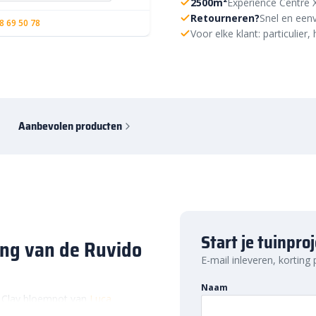
2500m²
Experience Centre 
Retourneren?
Snel en eenv
8 69 50 78
Voor elke klant: particulie
Aanbevolen producten
Start je tuinpro
ing van de Ruvido
E-mail inleveren, korting
Naam
7 Clay bloempot van
Luca
 een grove structuur. Door de