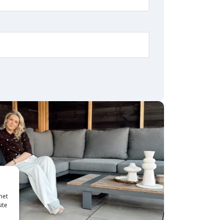
met
ite