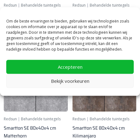
Redsun
|
Behandelde tuintegels
Redsun
|
Behandelde tuintegels
Premiton Plus SE 80x40x4 cm
Smartton SE 80x40x4 cm
Gran Canaria
Amiata
Om de beste ervaringen te bieden, gebruiken wij technologieën zoals
cookies om informatie over je apparaat op te slaan en/of te
38,
43,
75
50
per m²
per m²
raadplegen. Door in te stemmen met deze technologieën kunnen wij
gegevens zoals surfgedrag of unieke ID's op deze site verwerken. Als je
geen toestemming geeft of uw toestemming intrekt, kan dit een
nadelige invloed hebben op bepaalde functies en mogelijkheden.
Bestratingsmarkts keuze
Accepteren
Bekijk voorkeuren
Redsun
|
Behandelde tuintegels
Redsun
|
Behandelde tuintegels
Smartton SE 80x40x4 cm
Smartton SE 80x40x4 cm
Matterhorn
Kilimanjaro