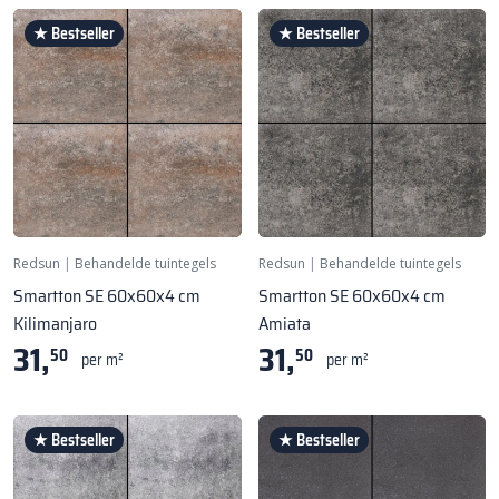
★ Bestseller
★ Bestseller
Redsun
|
Behandelde tuintegels
Redsun
|
Behandelde tuintegels
Smartton SE 60x60x4 cm
Smartton SE 60x60x4 cm
Kilimanjaro
Amiata
31,
31,
50
50
per m²
per m²
★ Bestseller
★ Bestseller