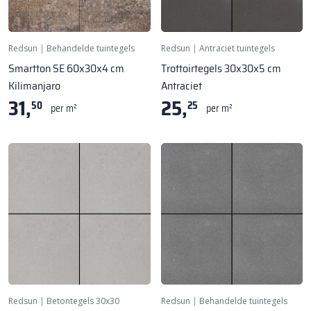
Redsun
|
Behandelde tuintegels
Redsun
|
Antraciet tuintegels
Smartton SE 60x30x4 cm
Trottoirtegels 30x30x5 cm
Kilimanjaro
Antraciet
31,
25,
50
25
per m²
per m²
Redsun
|
Betontegels 30x30
Redsun
|
Behandelde tuintegels