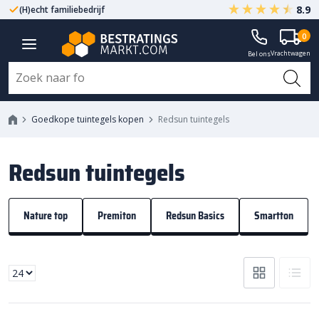
8.9
(H)echt familiebedrijf
Gegarandeerd A-kwaliteit
0
Vrachtwagen
Bel ons
Goedkope tuintegels kopen
Redsun tuintegels
Redsun tuintegels
Nature top
Premiton
Redsun Basics
Smartton