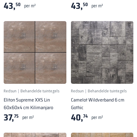
43,
43,
50
50
per m²
per m²
Redsun
|
Behandelde tuintegels
Redsun
|
Behandelde tuintegels
Eliton Supreme XXS Lin
Camelot Wildverband 6 cm
60x60x4 cm Kilimanjaro
Gothic
37,
40,
75
74
per m²
per m²