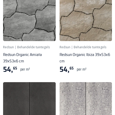
Redsun
|
Behandelde tuintegels
Redsun
|
Behandelde tuintegels
Redsun Organic Amiata
Redsun Organic Ibiza 39x53x6
39x53x6 cm
cm
54,
54,
65
65
per m²
per m²