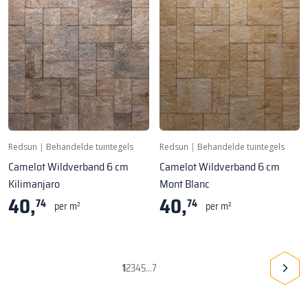
Redsun
|
Behandelde tuintegels
Redsun
|
Behandelde tuintegels
Camelot Wildverband 6 cm
Camelot Wildverband 6 cm
Kilimanjaro
Mont Blanc
40,
40,
74
74
per m²
per m²
1
2
3
4
5
7
...