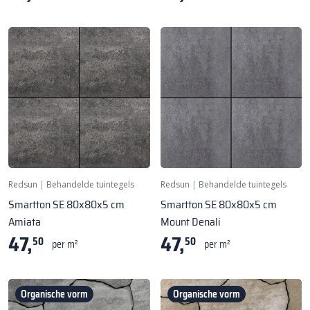
Redsun
|
Behandelde tuintegels
Redsun
|
Behandelde tuintegels
Smartton SE 80x80x5 cm
Smartton SE 80x80x5 cm
Amiata
Mount Denali
47,
47,
50
50
per m²
per m²
Organische vorm
Organische vorm