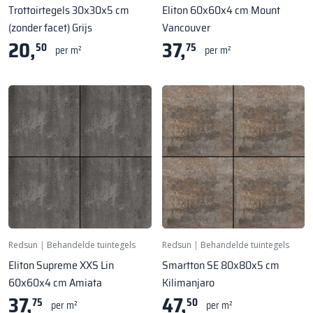
Trottoirtegels 30x30x5 cm
Eliton 60x60x4 cm Mount
(zonder facet) Grijs
Vancouver
20,
37,
50
75
per m²
per m²
Redsun
|
Behandelde tuintegels
Redsun
|
Behandelde tuintegels
Eliton Supreme XXS Lin
Smartton SE 80x80x5 cm
60x60x4 cm Amiata
Kilimanjaro
37,
47,
75
50
per m²
per m²