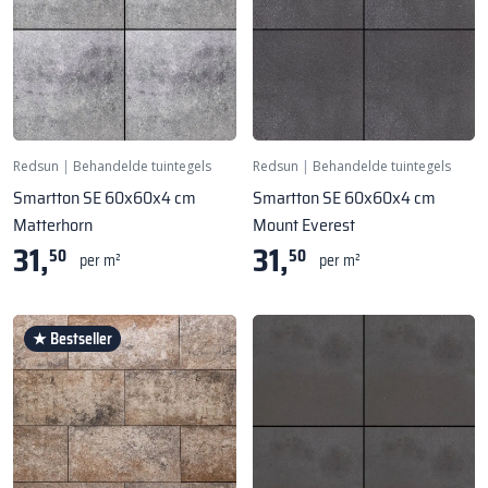
Redsun
|
Behandelde tuintegels
Redsun
|
Behandelde tuintegels
Smartton SE 60x60x4 cm
Smartton SE 60x60x4 cm
Matterhorn
Mount Everest
31,
31,
50
50
per m²
per m²
★ Bestseller