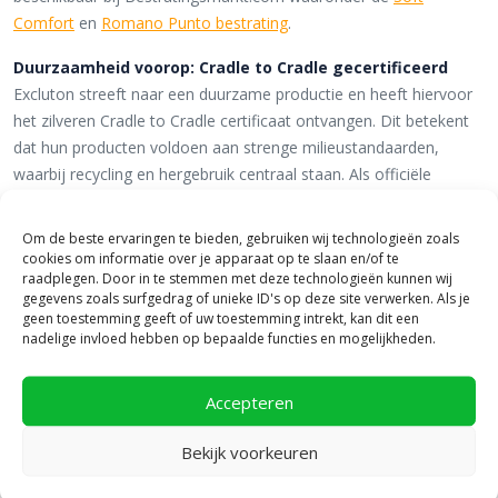
Comfort
en
Romano Punto bestrating
.
Duurzaamheid voorop: Cradle to Cradle gecertificeerd
Excluton streeft naar een duurzame productie en heeft hiervoor
het zilveren Cradle to Cradle certificaat ontvangen. Dit betekent
dat hun producten voldoen aan strenge milieustandaarden,
waarbij recycling en hergebruik centraal staan. Als officiële
aanbieder van het volledige Excluton assortiment kunnen wij
onze klanten een breed scala aan milieuvriendelijke
Om de beste ervaringen te bieden, gebruiken wij technologieën zoals
bestratingsoplossingen aanbieden.
cookies om informatie over je apparaat op te slaan en/of te
raadplegen. Door in te stemmen met deze technologieën kunnen wij
Bekijk Excluton bestrating in Heerde!
gegevens zoals surfgedrag of unieke ID's op deze site verwerken. Als je
geen toestemming geeft of uw toestemming intrekt, kan dit een
Bezoek
onze showpresentatie
in Heerde en laat je inspireren
nadelige invloed hebben op bepaalde functies en mogelijkheden.
door de topseries van Excluton!
Accepteren
Bekijk voorkeuren
Ontdek Excluton