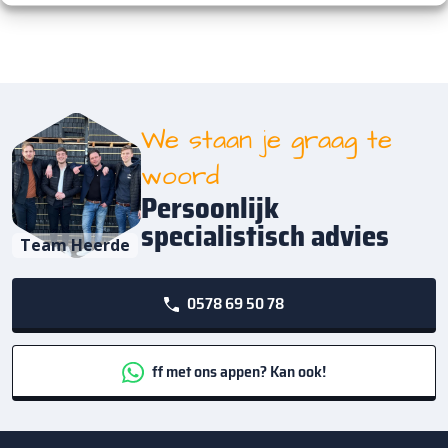
We staan je graag te
woord
Persoonlijk
specialistisch advies
Team Heerde
0578 69 50 78
ff met ons appen? Kan ook!