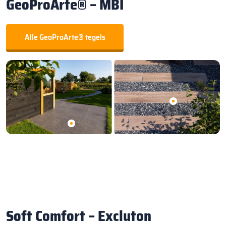
GeoProArte® – MBI
Alle GeoProArte® tegels
Soft Comfort – Excluton