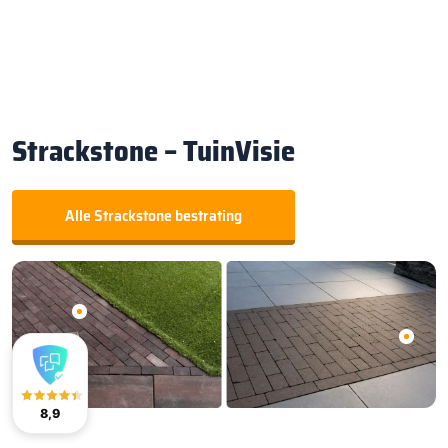
Strackstone – TuinVisie
Alle Strackstone bestrating
8,9