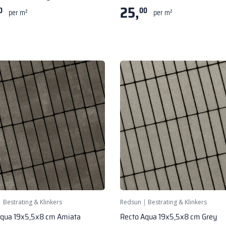
25,
0
00
per m²
per m²
|
Bestrating & Klinkers
Redsun
|
Bestrating & Klinkers
Aqua 19x5,5x8 cm Amiata
Recto Aqua 19x5,5x8 cm Grey