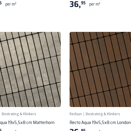
36,
5
95
per m²
per m²
|
Bestrating & Klinkers
Redsun
|
Bestrating & Klinkers
Aqua 19x5,5x8 cm Matterhorn
Recto Aqua 19x5,5x8 cm London
5
95