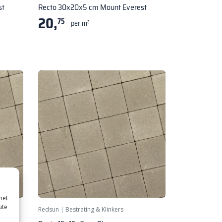
st
Recto 30x20x5 cm Mount Everest
20,
75
per m²
met
ite
Redsun
|
Bestrating & Klinkers