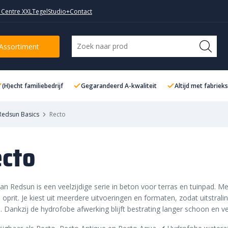
 Centre XXL
TegelStudio+
Contact
Assortiment
(H)echt familiebedrijf
Gegarandeerd A-kwaliteit
Altijd met fabriek
Redsun Basics
Recto
cto
an Redsun is een veelzijdige serie in beton voor terras en tuinpad. Me
 oprit. Je kiest uit meerdere uitvoeringen en formaten, zodat uitstralin
 Dankzij de hydrofobe afwerking blijft bestrating langer schoon en v