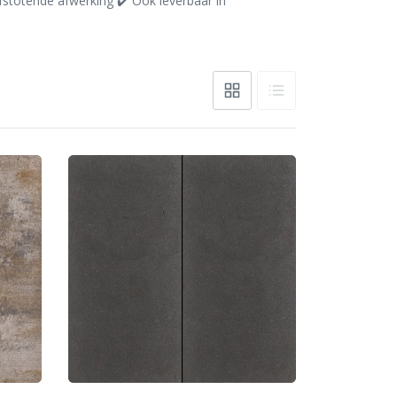
fstotende afwerking ✔️ Ook leverbaar in