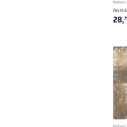
Redsun
Recto 
28,
7
Redsun