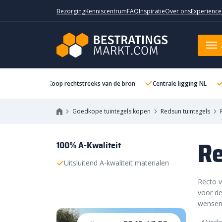
Bezorging
Kenniscentrum
FAQ
Inspiratie
Over ons
Experience
Koop rechtstreeks van de bron
Centrale ligging NL
Goedkope tuintegels kopen
Redsun tuintegels
Re
100% A-Kwaliteit
Uitsluitend A-kwaliteit materialen
Recto v
voor de
wensen.