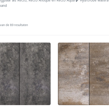
rijgbaar als Recto, Recto Antique en Recto Aqua ✔️ Hydrofobe watera
band
van de 89 resultaten