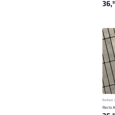
36,
9
Redsun
Recto 
9