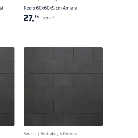
st
Recto 60x60x5 cm Amiata
27,
75
per m²
Redsun
|
Bestrating & Klinkers