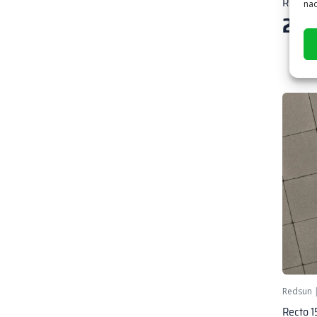
Recto 
nad
20,
7
Redsun
Recto 