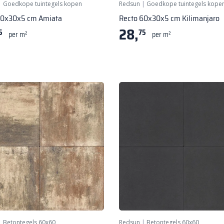
|
Goedkope tuintegels kopen
Redsun
|
Goedkope tuintegels kope
60x30x5 cm Amiata
Recto 60x30x5 cm Kilimanjaro
28,
5
75
per m²
per m²
|
Betontegels 60x60
Redsun
|
Betontegels 60x60