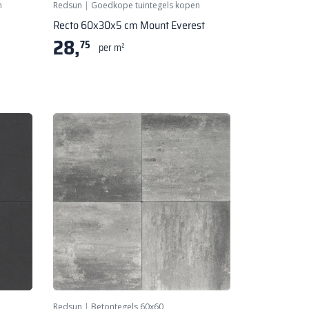
n
Redsun
|
Goedkope tuintegels kopen
Recto 60x30x5 cm Mount Everest
28,
75
per m²
Redsun
|
Betontegels 60x60