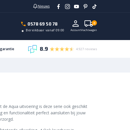
Nieuws
0578 69 50 78
0
Bereikbaar vanaf 09:00
Account
Vrachtwagen
8.9
sgarantie
4.927 reviews
t de Aqua uitvoering is deze serie ook geschikt
g en functionaliteit perfect aansluiten bij jouw
erzorgd.