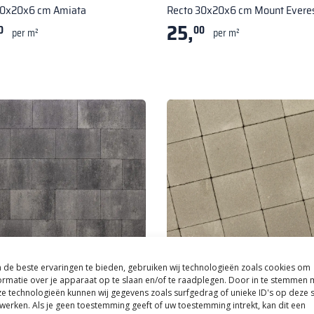
30x20x6 cm Amiata
Recto 30x20x6 cm Mount Evere
25,
0
00
per m²
per m²
de beste ervaringen te bieden, gebruiken wij technologieën zoals cookies om
ormatie over je apparaat op te slaan en/of te raadplegen. Door in te stemmen 
e technologieën kunnen wij gegevens zoals surfgedrag of unieke ID's op deze s
|
Bestrating & Klinkers
Redsun
|
Bestrating & Klinkers
werken. Als je geen toestemming geeft of uw toestemming intrekt, kan dit een