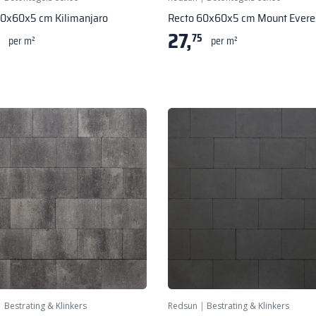
60x60x5 cm Kilimanjaro
Recto 60x60x5 cm Mount Evere
27,
75
per m²
per m²
|
Bestrating & Klinkers
Redsun
|
Bestrating & Klinkers