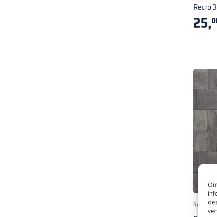
Recto 
25,
0
Om 
inf
dez
Redsun
ver