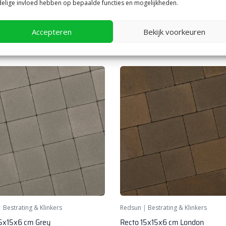
30x20x5 cm Amiata
Recto 15x15x5 cm Blanco
elige invloed hebben op bepaalde functies en mogelijkheden.
24,
5
75
per m²
per m²
Accepteren
Bekijk voorkeuren
|
Bestrating & Klinkers
Redsun
|
Bestrating & Klinkers
15x15x6 cm Grey
Recto 15x15x6 cm London