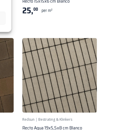
Recto 15x15x6 cm Blanco
25,
00
per m²
Redsun
|
Bestrating & Klinkers
Recto Aqua 19x5,5x8 cm Blanco