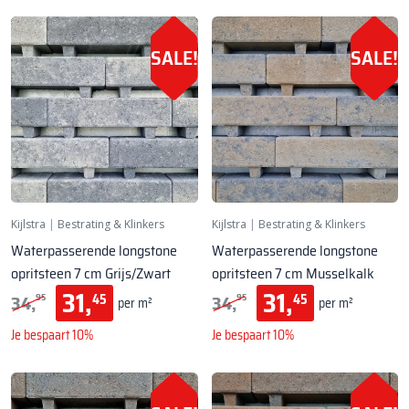
SALE!
SALE!
Kijlstra
|
Bestrating & Klinkers
Kijlstra
|
Bestrating & Klinkers
Waterpasserende longstone
Waterpasserende longstone
opritsteen 7 cm Grijs/Zwart
opritsteen 7 cm Musselkalk
31,
31,
34,
34,
45
45
95
95
per m²
per m²
Je bespaart 10%
Je bespaart 10%