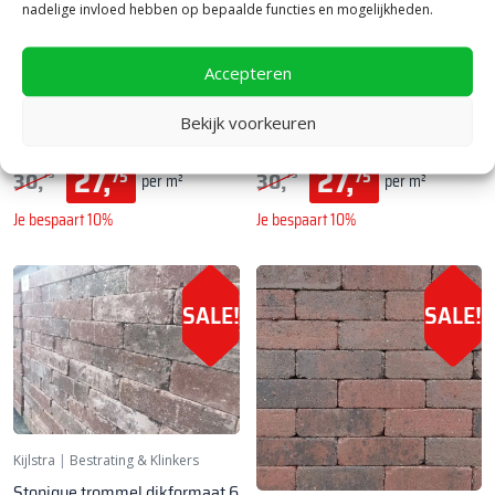
nadelige invloed hebben op bepaalde functies en mogelijkheden.
Accepteren
Kijlstra
|
Bestrating & Klinkers
Kijlstra
|
Bestrating & Klinkers
Stonique trommel dikformaat 6
Stonique trommel dikformaat 6
Bekijk voorkeuren
cm Antraciet
cm Grijs/Zwart
27,
27,
30,
30,
75
75
75
75
per m²
per m²
Je bespaart 10%
Je bespaart 10%
SALE!
SALE!
Kijlstra
|
Bestrating & Klinkers
Stonique trommel dikformaat 6