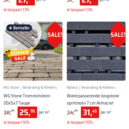
Je bespaart 13%
Je bespaart 13%
★ Bestseller
SALE!
SALE!
WG Stone
|
Bestrating & Klinkers
Kijlstra
|
Bestrating & Klinkers
WG Stone Trommelsteen
Waterpasserende longstone
20x5x7 Taupe
opritsteen 7 cm Antraciet
25,
31,
30,
34,
95
45
95
95
per m²
per m²
Je bespaart 16%
Je bespaart 10%