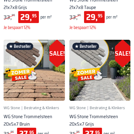
21x7x8 Grijs
21x7x8 Taupe
29,
29,
33,
33,
95
95
95
95
per m²
per m²
Je bespaart 12%
Je bespaart 12%
★ Bestseller
★ Bestseller
SALE!
SALE!
WG Stone
|
Bestrating & Klinkers
WG Stone
|
Bestrating & Klinkers
WG Stone Trommelsteen
WG Stone Trommelsteen
20x5x7 Bruin
20x5x7 Grijs
27,
27,
31,
31,
95
95
95
95
per m²
per m²