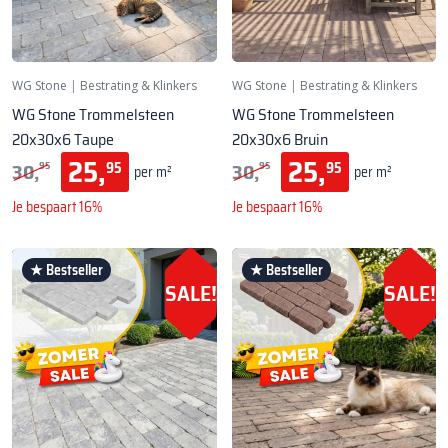
WG Stone
|
Bestrating & Klinkers
WG Stone
|
Bestrating & Klinkers
WG Stone Trommelsteen
WG Stone Trommelsteen
20x30x6 Taupe
20x30x6 Bruin
25,
25,
30,
30,
95
95
95
95
per m²
per m²
Je bespaart 16%
Je bespaart 16%
★ Bestseller
★ Bestseller
SALE!
SALE!