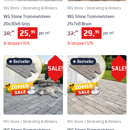
WG Stone
|
Bestrating & Klinkers
WG Stone
|
Bestrating & Klinkers
WG Stone Trommelsteen
WG Stone Trommelsteen
20x30x6 Grijs
21x7x8 Bruin
25,
29,
30,
33,
95
95
95
95
per m²
per m²
Je bespaart 16%
Je bespaart 12%
★ Bestseller
★ Bestseller
SALE!
SALE!
WG Stone
|
Bestrating & Klinkers
WG Stone
|
Bestrating & Klinkers
WG Stone Trommelsteen
WG Stone Trommelsteen