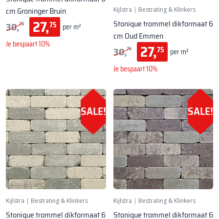
cm Groninger Bruin
Kijlstra
|
Bestrating & Klinkers
27,
Stonique trommel dikformaat 6
30,
75
75
per m²
cm Oud Emmen
Je bespaart 10%
27,
30,
75
75
per m²
Je bespaart 10%
SALE!
SALE!
Kijlstra
|
Bestrating & Klinkers
Kijlstra
|
Bestrating & Klinkers
Stonique trommel dikformaat 6
Stonique trommel dikformaat 6