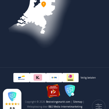
Veilig betalen
Copyright © 2026
Bestratingsmarkt.com
|
Sitemap
|
Weboplossing door
B&S Media Internetmarketing
8,9