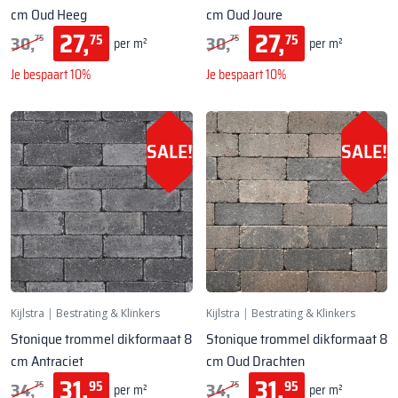
cm Oud Heeg
cm Oud Joure
27,
27,
30,
30,
75
75
75
75
per m²
per m²
Je bespaart 10%
Je bespaart 10%
SALE!
SALE!
Kijlstra
|
Bestrating & Klinkers
Kijlstra
|
Bestrating & Klinkers
Stonique trommel dikformaat 8
Stonique trommel dikformaat 8
cm Antraciet
cm Oud Drachten
31,
31,
34,
34,
95
95
75
75
per m²
per m²