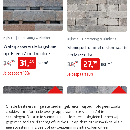
Kijlstra
|
Bestrating & Klinkers
Kijlstra
|
Bestrating & Klinkers
Waterpasserende longstone
Stonique trommel dikformaat 6
opritsteen 7 cm Tricolore
cm Musselkalk
31,
27,
34,
45
95
30,
75
per m²
75
per m²
Je bespaart 10%
Je bespaart 10%
SALE!
SALE!
Om de beste ervaringen te bieden, gebruiken wij technologieën zoals
cookies om informatie over je apparaat op te slaan en/of te
raadplegen. Door in te stemmen met deze technologieën kunnen wij
gegevens zoals surfgedrag of unieke ID's op deze site verwerken. Als je
geen toestemming geeft of uw toestemming intrekt, kan dit een