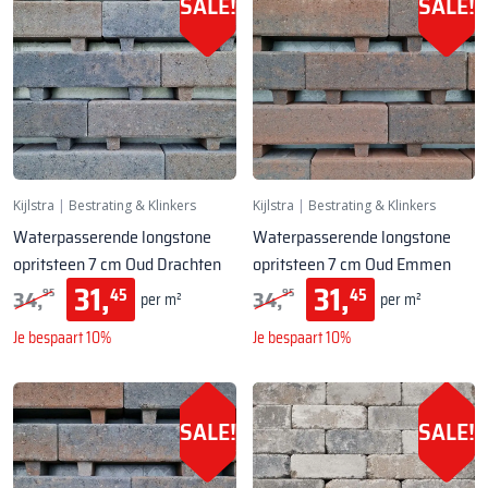
SALE!
SALE!
Kijlstra
|
Bestrating & Klinkers
Kijlstra
|
Bestrating & Klinkers
Waterpasserende longstone
Waterpasserende longstone
opritsteen 7 cm Oud Drachten
opritsteen 7 cm Oud Emmen
31,
31,
34,
34,
45
45
95
95
per m²
per m²
Je bespaart 10%
Je bespaart 10%
SALE!
SALE!