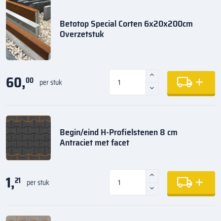
Betotop Special Corten 6x20x200cm
Overzetstuk
60,
00
per stuk
Begin/eind H-Profielstenen 8 cm
Antraciet met facet
1,
21
per stuk