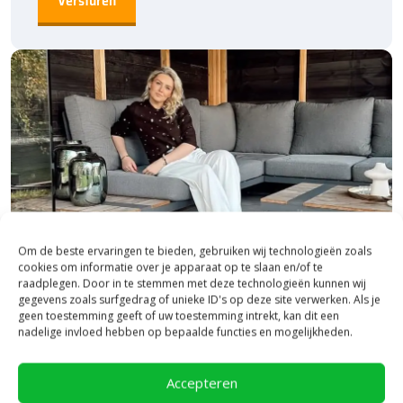
Om de beste ervaringen te bieden, gebruiken wij technologieën zoals
cookies om informatie over je apparaat op te slaan en/of te
raadplegen. Door in te stemmen met deze technologieën kunnen wij
gegevens zoals surfgedrag of unieke ID's op deze site verwerken. Als je
geen toestemming geeft of uw toestemming intrekt, kan dit een
Bezoek onze vestiging in Heerde,
nadelige invloed hebben op bepaalde functies en mogelijkheden.
inspiratie binnen én buiten!
Accepteren
Laat je inspireren in ons 2.500 m² experience centre,