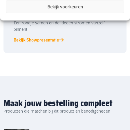
binnen én buiten. Hier ontdek je de nieuwste
Bekijk voorkeuren
bestratingstrends, zie je materialen in het echt en krijg
je, als je dat wilt, specialistisch advies van ons team.
Een rondje samen en de ideeën stromen vanzelf
binnen!
Bekijk Showpresentatie
Maak jouw bestelling compleet
Producten die matchen bij dit product en benodigdheden