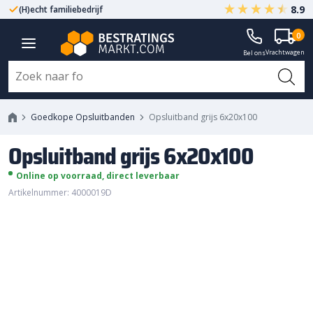
8.9
(H)echt familiebedrijf
Gegarandeerd A-kwaliteit
0
Opsluitband grijs 6x20x100
Vrachtwagen
Bel ons
Goedkope Opsluitbanden
Opsluitband grijs 6x20x100
Opsluitband grijs 6x20x100
Online op voorraad, direct leverbaar
Artikelnummer: 4000019D