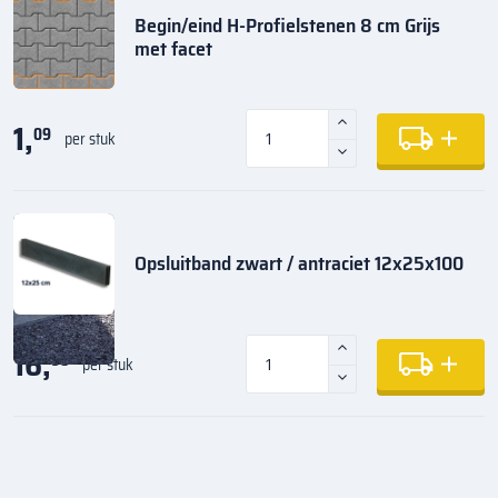
Begin/eind H-Profielstenen 8 cm Grijs
met facet
1,
09
per stuk
Opsluitband zwart / antraciet 12x25x100
16,
98
per stuk