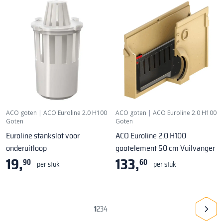
ACO goten
|
ACO Euroline 2.0 H100
ACO goten
|
ACO Euroline 2.0 H100
Goten
Goten
Euroline stankslot voor
ACO Euroline 2.0 H100
onderuitloop
gootelement 50 cm Vuilvanger
19,
133,
90
60
per stuk
per stuk
1
2
3
4