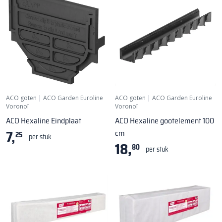
ACO goten
|
ACO Garden Euroline
ACO goten
|
ACO Garden Euroline
Voronoï
Voronoï
ACO Hexaline Eindplaat
ACO Hexaline gootelement 100
7,
cm
25
per stuk
18,
80
per stuk