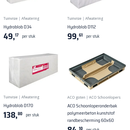
Tuinvisie
|
Afwatering
Tuinvisie
|
Afwatering
Hydroblob D34
Hydroblob D112
49,
99,
17
61
per stuk
per stuk
Tuinvisie
|
Afwatering
ACO goten
|
ACO Schoonlopers
Hydroblob D170
ACO Schoonloperonderbak
138,
polymeerbeton kunststof
80
per stuk
randbescherming 60x60
84,
10
per stuk