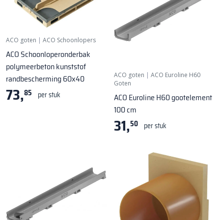
ACO goten
|
ACO Schoonlopers
ACO Schoonloperonderbak
polymeerbeton kunststof
ACO goten
|
ACO Euroline H60
randbescherming 60x40
Goten
73,
85
per stuk
ACO Euroline H60 gootelement
100 cm
31,
50
per stuk