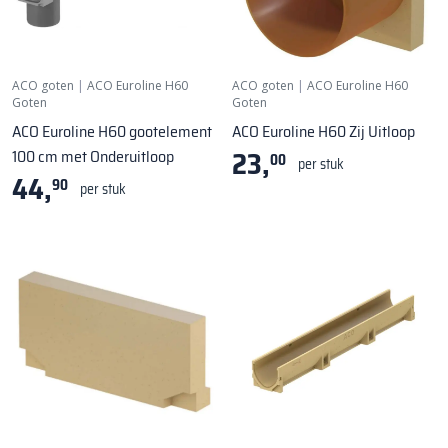
ACO goten
|
ACO Euroline H60
ACO goten
|
ACO Euroline H60
Goten
Goten
ACO Euroline H60 gootelement
ACO Euroline H60 Zij Uitloop
23,
100 cm met Onderuitloop
00
per stuk
44,
90
per stuk