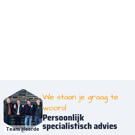
We staan je graag te
woord
Persoonlijk
specialistisch advies
Team Heerde