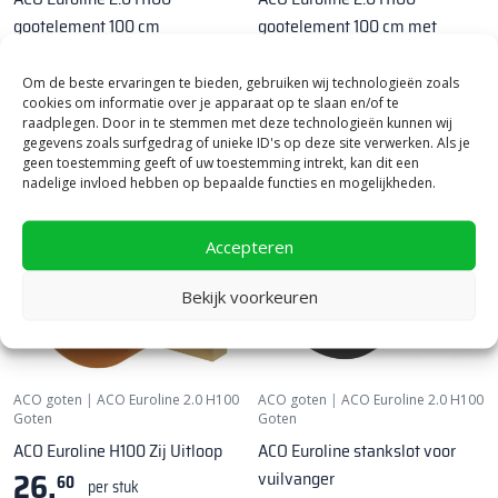
gootelement 100 cm
gootelement 100 cm met
31,
Onderuitloop
25
per stuk
44,
Om de beste ervaringen te bieden, gebruiken wij technologieën zoals
55
per stuk
cookies om informatie over je apparaat op te slaan en/of te
raadplegen. Door in te stemmen met deze technologieën kunnen wij
gegevens zoals surfgedrag of unieke ID's op deze site verwerken. Als je
geen toestemming geeft of uw toestemming intrekt, kan dit een
nadelige invloed hebben op bepaalde functies en mogelijkheden.
Accepteren
Bekijk voorkeuren
ACO goten
|
ACO Euroline 2.0 H100
ACO goten
|
ACO Euroline 2.0 H100
Goten
Goten
ACO Euroline H100 Zij Uitloop
ACO Euroline stankslot voor
26,
vuilvanger
60
per stuk