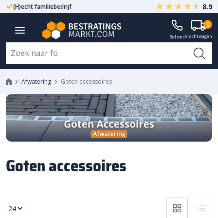
8.9
(H)echt familiebedrijf
Gegarandeerd A-kwaliteit
0
Vrachtwagen
Bel ons
Afwatering
Goten accessoires
Goten accessoires