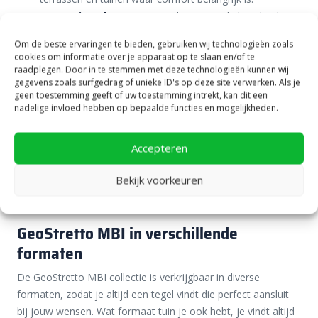
Protection Plus Factor 25
: deze speciale laag biedt
bescherming tegen vocht en vuil. Hierdoor worden de
Om de beste ervaringen te bieden, gebruiken wij technologieën zoals
tegels minder snel groen en zijn ze beschermd tegen
cookies om informatie over je apparaat op te slaan en/of te
vocht en vuil. Daarom zijn GeoStretto tegels gemakkelijk
raadplegen. Door in te stemmen met deze technologieën kunnen wij
gegevens zoals surfgedrag of unieke ID's op deze site verwerken. Als je
schoon te maken. Dit betekent dat jouw tuin er langer
geen toestemming geeft of uw toestemming intrekt, kan dit een
verzorgd uitziet zonder dat je veel tijd kwijt bent aan
nadelige invloed hebben op bepaalde functies en mogelijkheden.
onderhoud.
Kleurvastheid
: de natuurlijke materialen in de deklaag
Accepteren
zorgen ervoor dat de tegels hun kleur behouden, zelfs
bij blootstelling aan zonlicht. Dit garandeert dat jouw
Bekijk voorkeuren
GeoStretto MBI tegels er na jaren nog steeds mooi
uitzien.
GeoStretto MBI in verschillende
formaten
De GeoStretto MBI collectie is verkrijgbaar in diverse
formaten, zodat je altijd een tegel vindt die perfect aansluit
bij jouw wensen. Wat formaat tuin je ook hebt, je vindt altijd