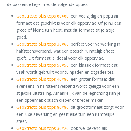
de passende tegel met de volgende opties:
GeoStretto plus tops 60×60
: een veelzijdig en populair
formaat dat geschikt is voor elk oppervlak. Of je nu een
grote of kleine tuin hebt, met dit formaat zit je altijd
goed.
GeoStretto plus tops 30×60
: perfect voor verwerking in
halfsteensverband, wat een optisch ruimtelijk effect
geeft. Dit formaat is ideaal voor elk oppervlak.
GeoStretto plus tops 50×50
: een klassiek formaat dat
vaak wordt gebruikt voor tuinpaden en zitgedeeltes.
GeoStretto plus tops 40×80
: een groter formaat dat
eveneens in halfsteensverband wordt gelegd voor een
stijlvolle uitstraling. Afhankelijk van de legrichting kan je
een oppervlak optisch dieper of breder maken.
GeoStretto plus tops 80×80
: dit grootformaat zorgt voor
een luxe afwerking en geeft elke tuin een ruimtelijke
sfeer.
GeoStretto plus tops 30×20
: ook wel bekend als