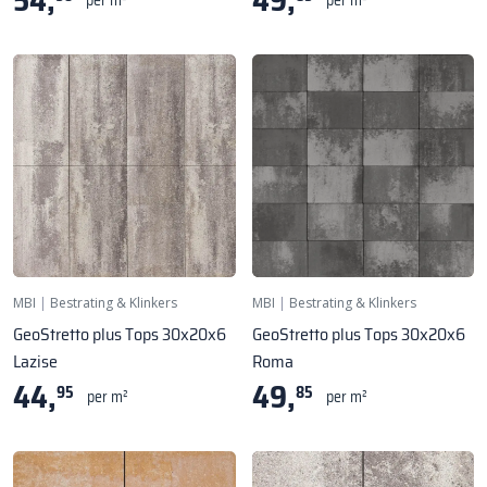
54,
49,
per m²
per m²
MBI
|
Bestrating & Klinkers
MBI
|
Bestrating & Klinkers
GeoStretto plus Tops 30x20x6
GeoStretto plus Tops 30x20x6
Lazise
Roma
44,
49,
95
85
per m²
per m²