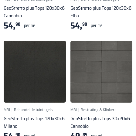
GeoStretto plus Tops 120x30x6
GeoStretto plus Tops 120x30x6
Cannobio
Elba
54,
54,
90
90
per m²
per m²
MBI
|
Behandelde tuintegels
MBI
|
Bestrating & Klinkers
GeoStretto plus Tops 120x30x6
GeoStretto plus Tops 30x20x6
Milano
Cannobio
90
85