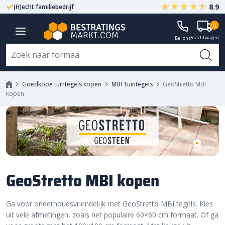
8.9
Gegarandeerd A-kwaliteit
Altijd met fabrieksgarantie
0
Vrachtwagen
Bel ons
Goedkope tuintegels kopen
MBI Tuintegels
GeoStretto MBI
kopen
GeoStretto MBI kopen
Ga voor onderhoudsvriendelijk met GeoStretto MBI tegels. Kies
uit vele afmetingen, zoals het populaire 60×60 cm formaat. Of ga