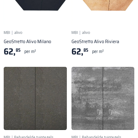
MBI
|
alivo
MBI
|
alivo
GeoStretto Alivo Milano
GeoStretto Alivo Riviera
62,
62,
85
85
per m²
per m²
MBI
|
Behandelde tuintegels
MBI
|
Behandelde tuintegels