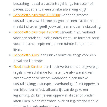
bestrating. Ideaal als accenttegel langs terrassen of
paden, zodat je tuin een unieke afwerking krijgt.
GeoStretto plus tops 100×100
: voor een grootse
uitstraling in zowel kleine als grote tuinen. Dit formaat
maakt indruk en geeft jouw tuin een moderne uitstraling.
GeoStretto plus tops 120×30
: verwerk in 2/3 verband
voor een strak en uniek eindresultaat. Dit formaat zorgt
voor optische diepte en kan een ruimte langer doen
lijken.
GeoStretto Alivo
: een unieke vorm die zorgt voor een
opvallend lijnenspel.
GeoLineair Stretto
: een lineair verband met langwerpige
tegels in verschillende formaten die afwisselend van
elkaar worden verwerkt, waardoor je een unieke
uitstraling krijgt. Dit type legverband geeft elk oppervlak
een bijzonder effect, afhankelijk van de gekozen
legrichting. Zo kan je een oppervlak dieper of breder
laten lijken. Meer informatie over dit legverband vind je
op onze legverbanden pagina.