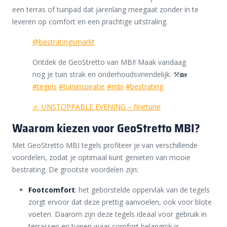
een terras of tuinpad dat jarenlang meegaat zonder in te
leveren op comfort en een prachtige uitstraling.
@bestratingsmarkt
Ontdek de GeoStretto van MBI! Maak vandaag
nog je tuin strak en onderhoudsvriendelijk. ⚒️🏡
#tegels
#tuininspiratie
#mbi
#bestrating
♬ UNSTOPPABLE EVENING – finetune
Waarom kiezen voor GeoStretto MBI?
Met GeoStretto MBI tegels profiteer je van verschillende
voordelen, zodat je optimaal kunt genieten van mooie
bestrating. De grootste voordelen zijn:
Footcomfort
: het geborstelde oppervlak van de tegels
zorgt ervoor dat deze prettig aanvoelen, ook voor blote
voeten. Daarom zijn deze tegels ideaal voor gebruik in
terrassen en tuinen waar comfort belangrijk is.