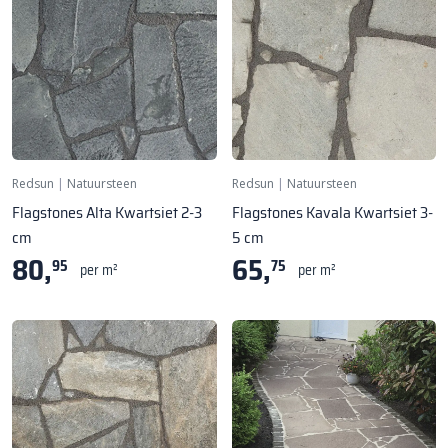
Redsun
|
Natuursteen
Redsun
|
Natuursteen
Flagstones Alta Kwartsiet 2-3
Flagstones Kavala Kwartsiet 3-
cm
5 cm
80,
65,
95
75
per m²
per m²