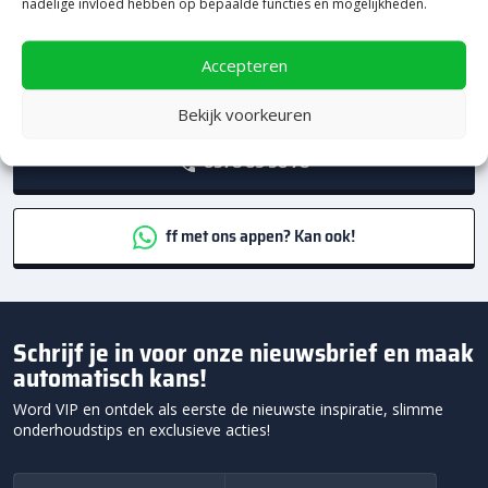
nadelige invloed hebben op bepaalde functies en mogelijkheden.
woord
Persoonlijk
Accepteren
specialistisch advies
Team Heerde
Bekijk voorkeuren
0578 69 50 78
ff met ons appen? Kan ook!
Schrijf je in voor onze nieuwsbrief en maak
automatisch kans!
Word VIP en ontdek als eerste de nieuwste inspiratie, slimme
onderhoudstips en exclusieve acties!