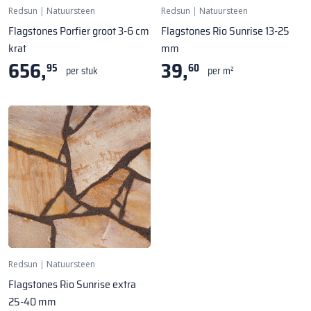
Redsun
|
Natuursteen
Redsun
|
Natuursteen
Flagstones Porfier groot 3-6 cm
Flagstones Rio Sunrise 13-25
krat
mm
656,
39,
95
60
per stuk
per m²
Redsun
|
Natuursteen
Flagstones Rio Sunrise extra
25-40 mm