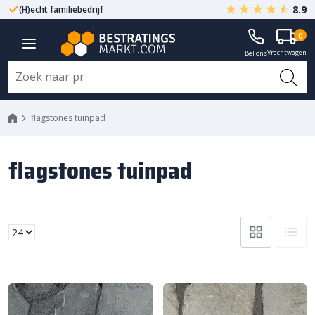
8.9
(H)echt familiebedrijf
Gegarandeerd A-kwaliteit
0
Vrachtwagen
Bel ons
flagstones tuinpad
flagstones tuinpad