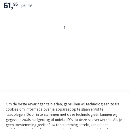
61,
95
per m²
1
Om de beste ervaringen te bieden, gebruiken wij technologieën zoals
cookies om informatie over je apparaat op te slaan en/of te
raadplegen. Door in te stemmen met deze technologieën kunnen wij
gegevens zoals surfgedrag of unieke ID's op deze site verwerken. Als je
We staan je graag te
geen toestemming geeft of uw toestemming intrekt, kan dit een