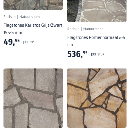
Redsun
|
Natuursteen
Flagstones Karistos Grijs/Zwart
Redsun
|
Natuursteen
15-25 mm
Flagstones Porfier normaal 2-5
49,
95
per m²
cm
536,
95
per stuk