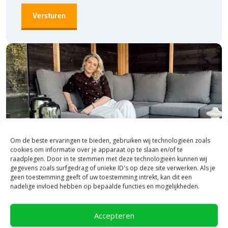
Om de beste ervaringen te bieden, gebruiken wij technologieën zoals
cookies om informatie over je apparaat op te slaan en/of te
raadplegen. Door in te stemmen met deze technologieën kunnen wij
gegevens zoals surfgedrag of unieke ID's op deze site verwerken. Als je
geen toestemming geeft of uw toestemming intrekt, kan dit een
nadelige invloed hebben op bepaalde functies en mogelijkheden.
Bezoek onze vestiging in Heerde,
inspiratie binnen én buiten!
Accepteren