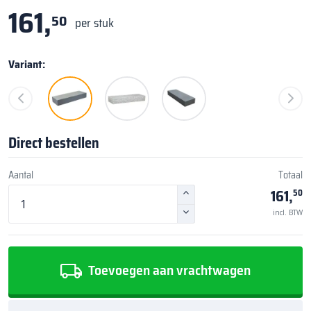
161,
50
per stuk
Variant:
Direct bestellen
Aantal
Totaal
161,
50
incl. BTW
Toevoegen aan vrachtwagen