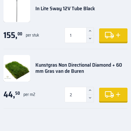
In Lite Sway 12V Tube Black
155,
00
per stuk
Kunstgras Non Directional Diamond + 60
mm Gras van de Buren
44,
50
per m2