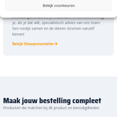
Bekijk voorkeuren
Laat je inspireren in ons 2.500 m² experience centre,
binnen én buiten. Hier ontdek je de nieuwste
bestratingstrends, zie je materialen in het echt en krijg
je, als je dat wilt, specialistisch advies van ons team.
Een rondje samen en de ideeën stromen vanzelf
binnen!
Bekijk Showpresentatie
Maak jouw bestelling compleet
Producten die matchen bij dit product en benodigdheden