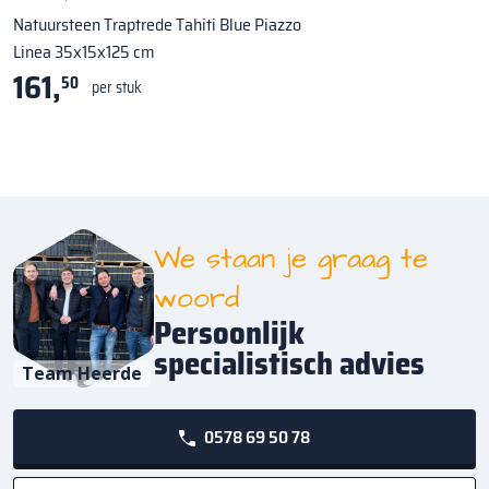
Natuursteen Traptrede Tahiti Blue Piazzo
Linea 35x15x125 cm
161,
50
per stuk
We staan je graag te
woord
Persoonlijk
specialistisch advies
Team Heerde
0578 69 50 78