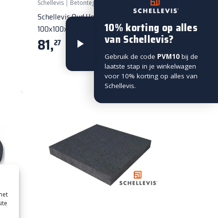
Schellevis
|
Betontegels 100x100
Schellevis Oud Hollandse Tegel
10% korting op alles
100x100x10 grijs
van Schellevis?
81,
27
per stuk
Gebruik de code
PVM10
bij de
laatste stap in je winkelwagen
voor 10% korting op alles van
Schellevis.
met
ite