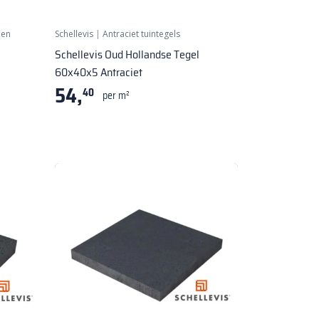
pen
Schellevis
|
Antraciet tuintegels
Schellevis Oud Hollandse Tegel
60x40x5 Antraciet
54,
40
per m²