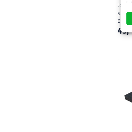
nad
Schellevi
Schelle
60x40x
45,
2