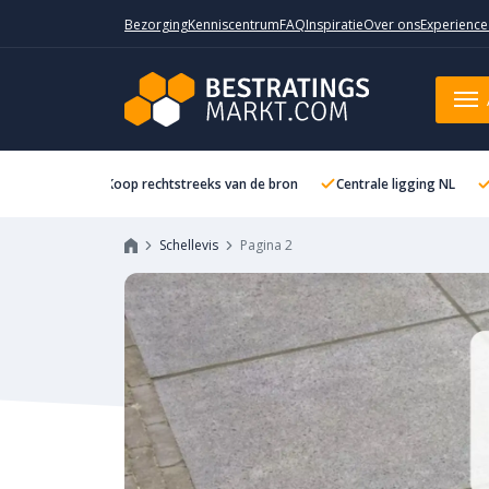
Bezorging
Kenniscentrum
FAQ
Inspiratie
Over ons
Experience
Koop rechtstreeks van de bron
Centrale ligging NL
Schellevis
Pagina 2