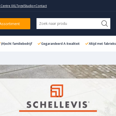
 Centre XXL
TegelStudio+
Contact
Assortiment
(H)echt familiebedrijf
Gegarandeerd A-kwaliteit
Altijd met fabriek