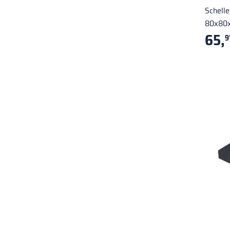
Schelle
80x80x
65,
9