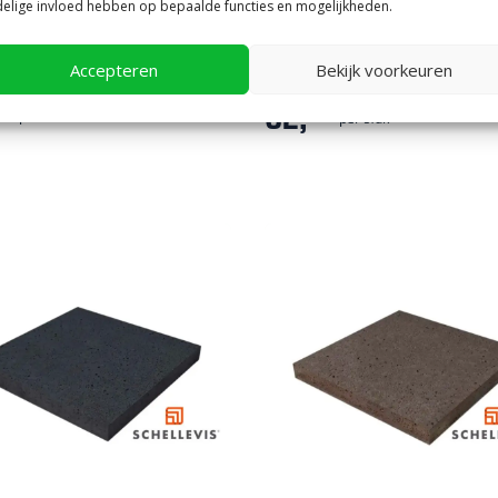
elige invloed hebben op bepaalde functies en mogelijkheden.
s
|
Goedkope tuintegels kopen
Schellevis
|
Antraciet tuintegels
vis Oud Hollandse Tegel
Schellevis Oud Hollandse Tegel
Accepteren
Bekijk voorkeuren
5 Grijs
60 x 7 antraciet
62,
8
55
per m²
per stuk