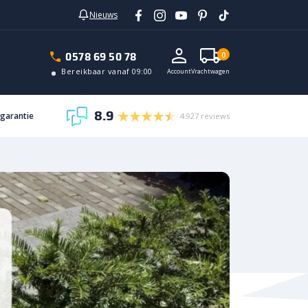
Nieuws
0578 69 50 78
0
Bereikbaar vanaf 09:00
Account
Vrachtwagen
8.9
sgarantie
4.927 reviews