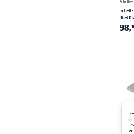
Schellevi
Schelle
80x80x
98,
1
Om 
inf
dez
ver