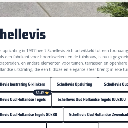
hellevis
e oprichting in 1937 heeft Schellevis zich ontwikkeld tot een toona
ls een fabrikant voor boomkwekers en de tuinbouw, is nu uitgegroe
 traptreden, en andere elementen voor tuinen, terrassen en openbare 
landse uitstraling, die een tijdloze en elegante sfeer brengt in elke tui
llevis bestrating & klinkers
Schellevis Opsluiting
Schellevis Oud
SALE!
llevis Oud Hollandse Tegels
Schellevis Oud Hollandse tegels 100x100
llevis Oud Hollandse tegels 80x80
Schellevis Oud Hollandse Zwemba