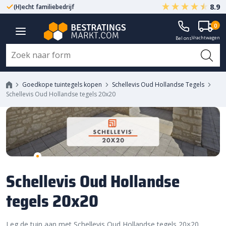
8.9
(H)echt familiebedrijf
Gegarandeerd A-kwaliteit
0
Vrachtwagen
Bel ons
Goedkope tuintegels kopen
Schellevis Oud Hollandse Tegels
Schellevis Oud Hollandse tegels 20x20
Schellevis Oud Hollandse
tegels 20x20
Leg de tuin aan met Schellevis Oud Hollandse tegels 20×20,