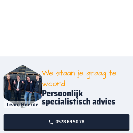
We staan je graag te
woord
Persoonlijk
specialistisch advies
Team Heerde
0578 69 50 78