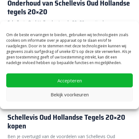
Onderhoud van Schellevis Oud Hollandse
tegels 20×20
Schellevis Oud Hollandse tegels 20×20 cm zijn duurzaam en
bestand tegen diverse weersomstandigheden. Toch blijft het
Om de beste ervaringen te bieden, gebruiken wij technologieën zoals
belangrijk om ze goed te onderhouden. Regelmatig vegen
cookies om informatie over je apparaat op te slaan en/of te
voorkomt dat bladeren en ander vuil zich ophopen, wat kan
raadplegen. Door in te stemmen met deze technologieën kunnen wij
gegevens zoals surfgedrag of unieke ID's op deze site verwerken. Als je
leiden tot vlekken door looizuur. Het gebruik van groene zeep
geen toestemming geeft of uw toestemming intrekt, kan dit een
en een zachte bezem helpt bij het verwijderen van groene
nadelige invloed hebben op bepaalde functies en mogelijkheden.
aanslag, vooral op schaduwrijke plekken kan dit hardnekkig
zijn. Door de tegels regelmatig af te spoelen met water,
Accepteren
blijven ze jarenlang mooi en behoudt jouw tuin zijn verzorgde
uitstraling. Door regelmatig onderhoud geniet je nog lang van
Bekijk voorkeuren
een prachtig terras, zonder dat je te veel tijd kwijt bent aan
schoonmaken.
Schellevis Oud Hollandse Tegels 20×20
kopen
Ben je overtuigd van de voordelen van Schellevis Oud