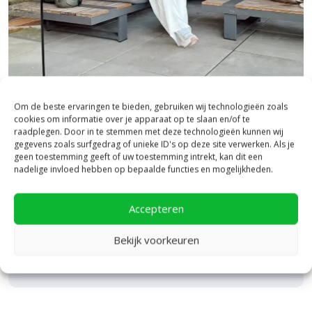
Bezoek onze vestiging in Heerde,
Om de beste ervaringen te bieden, gebruiken wij technologieën zoals
cookies om informatie over je apparaat op te slaan en/of te
inspiratie binnen én buiten!
raadplegen. Door in te stemmen met deze technologieën kunnen wij
gegevens zoals surfgedrag of unieke ID's op deze site verwerken. Als je
Laat je inspireren in ons 2.500 m² experience centre,
geen toestemming geeft of uw toestemming intrekt, kan dit een
binnen én buiten. Hier ontdek je de nieuwste
nadelige invloed hebben op bepaalde functies en mogelijkheden.
bestratingstrends, zie je materialen in het echt en krijg
je, als je dat wilt, specialistisch advies van ons team.
Accepteren
Een rondje samen en de ideeën stromen vanzelf
binnen!
Bekijk voorkeuren
Bekijk Showpresentatie