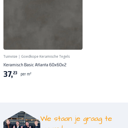
Tuinvisie
|
Goedkope Keramische Tegels
Keramisch Basic Atlanta 60x60x2
37,
23
per m²
We staan je graag te