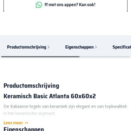
ff met ons appen? Kan ook!
Productomschrijving
Eigenschappen
Specifica
Productomschrijving
Keramisch Basic Atlanta 60x60x2
De Italiaanse tegels van keramiek zijn elegant en van topkwaliteit
in het keramische segment.
De tegels zijn in veel kleuren te verkrijgen en zijn zeer geschikt
Lees meer
Eigenschappen
voor het terras, de tegels zijn gerectificeerd wat er voor zorgt dat