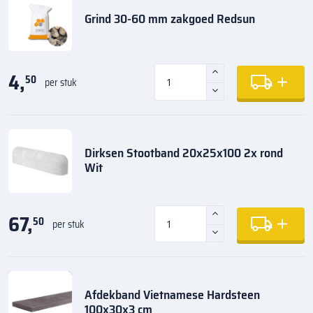
Grind 30-60 mm zakgoed Redsun
4,
50
per stuk
Dirksen Stootband 20x25x100 2x rond
Wit
67,
50
per stuk
Afdekband Vietnamese Hardsteen
100x30x3 cm