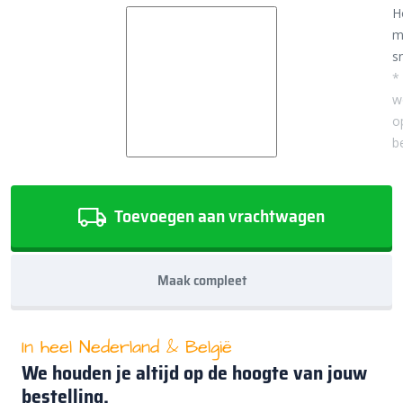
H
m
sn
*
w
o
b
Toevoegen aan vrachtwagen
Maak compleet
In heel Nederland & België
We houden je altijd op de hoogte van jouw
bestelling.