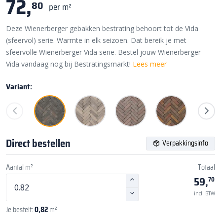
72,
80
per m²
Deze Wienerberger gebakken bestrating behoort tot de Vida
(sfeervol) serie. Warmte in elk seizoen. Dat bereik je met
sfeervolle Wienerberger Vida serie. Bestel jouw Wienerberger
Vida vandaag nog bij Bestratingsmarkt!
Lees meer
Variant:
Direct bestellen
Verpakkingsinfo
Aantal m²
Totaal
59,
70
incl. BTW
Je bestelt:
0,82
m²