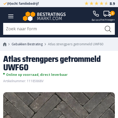
8.9
(H)echt familiebedrijf
Gegarandeerd A-kwaliteit
Atlas strengpers getrommeld
0
Vrachtwagen
UWF60
Bel ons
Gebakken Bestrating
Atlas strengpers getrommeld UWF60
Atlas strengpers getrommeld
UWF60
Online op voorraad, direct leverbaar
Artikelnummer: 11185868V