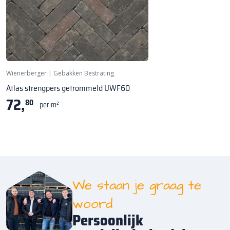
Wienerberger
|
Gebakken Bestrating
Atlas strengpers getrommeld UWF60
72,
80
per m²
We staan je graag te
woord
Persoonlijk