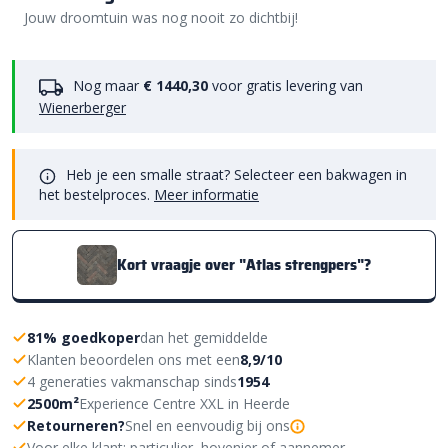
Jouw droomtuin was nog nooit zo dichtbij!
Nog maar
€ 1440,30
voor gratis levering van
Wienerberger
Heb je een smalle straat? Selecteer een bakwagen in
het bestelproces.
Meer informatie
Kort vraagje over "Atlas strengpers"?
81% goedkoper
dan het gemiddelde
Klanten beoordelen ons met een
8,9/10
4 generaties vakmanschap sinds
1954
2500m²
Experience Centre XXL in Heerde
Retourneren?
Snel en eenvoudig bij ons
Voor elke klant: particulier, hovenier of aannemer