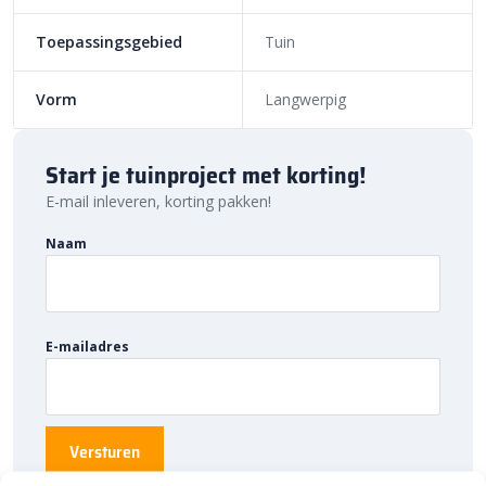
voorkomt verzakking en verschuiving van de tegels. Zo blijft je
terras of andere betegeling met tegels van keramiek jarenlang
Toepassingsgebied
Tuin
goed liggen.
Vorm
Langwerpig
Start je tuinproject met korting!
E-mail inleveren, korting pakken!
Naam
E-mailadres