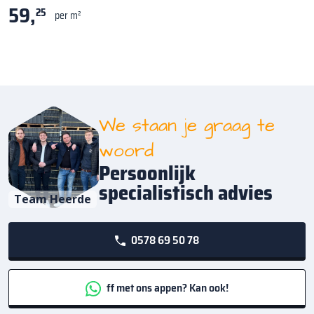
59,
25
per m²
We staan je graag te
woord
Persoonlijk
specialistisch advies
Team Heerde
0578 69 50 78
ff met ons appen? Kan ook!