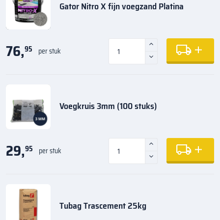
Gator Nitro X fijn voegzand Platina
76,
95
per stuk
Voegkruis 3mm (100 stuks)
29,
95
per stuk
Tubag Trascement 25kg