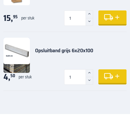
15,
95
per stuk
Opsluitband grijs 6x20x100
4,
50
per stuk