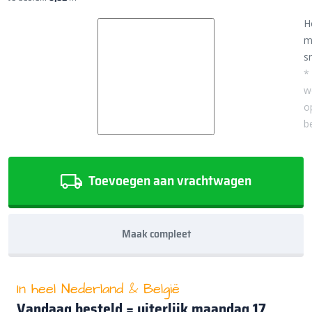
H
m
sn
*
w
o
b
Toevoegen aan vrachtwagen
Maak compleet
In heel Nederland & België
Vandaag besteld = uiterlijk
maandag 17