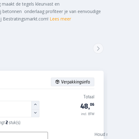
 maakt de tegels kleurvast en
ij betonnen onderlaag profiteer je van eenvoudige
ij Bestratingsmarkt.com!
Lees meer
Verpakkingsinfo
Totaal
48,
06
incl. BTW
angt
2
stuk(s)
Houd rekening