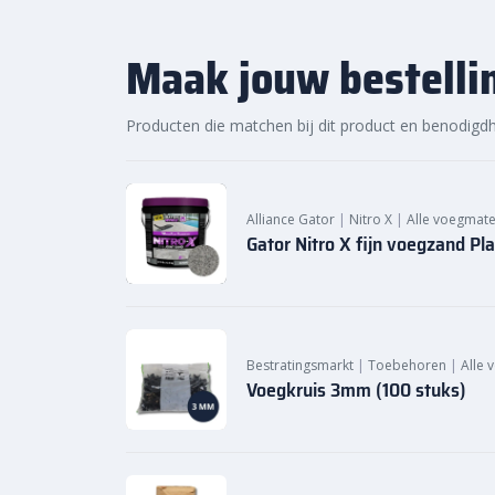
Maak jouw bestelli
Producten die matchen bij dit product en benodigd
Alliance Gator
|
Nitro X
|
Alle voegmate
Gator Nitro X fijn voegzand Pla
Bestratingsmarkt
|
Toebehoren
|
Alle 
Voegkruis 3mm (100 stuks)