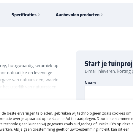
Specificaties
Aanbevolen producten
Start je tuinpro
Grey, hoogwaardig keramiek op
E-mail inleveren, korting
voor natuurlijke en levendige
rgave van natuursteen, waarin
Naam
het uiterlijk van natuursteen,
eton. Dankzij het formaat is
kan je elke tuin van een prachtig
 voorzien.
E-mailadres
de beste ervaringen te bieden, gebruiken wij technologieën zoals cookies om
rbeton
ormatie over je apparaat op te slaan en/of te raadplegen. Door in te stemmen 
e technologieën kunnen wij gegevens zoals surfgedrag of unieke ID's op deze s
werken. Als je geen toestemming geeft of uw toestemming intrekt, kan dit een
an vele voordelen. Zo zijn de