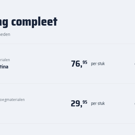
ng compleet
heden
76,
rialen
95
per stuk
tina
29,
voegmaterialen
95
per stuk