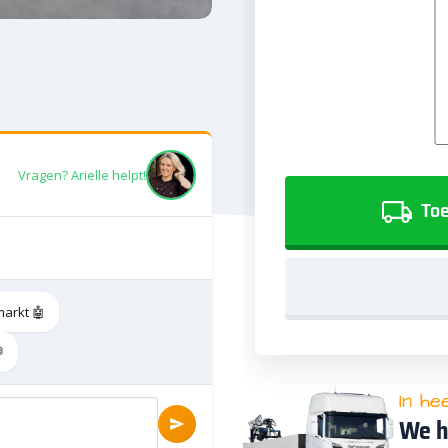
Vragen? Arielle helpt!
Toe
markt 🤖

In he
We h