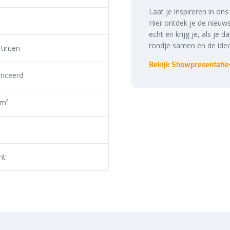
st zorgt de voeg ervoor dat
Laat je inspireren in on
ndergrond. Door
voegkruizen
te
Hier ontdek je de nieuws
and aanhouden. Gebruik
echt en krijg je, als je d
tegels. Dit voegmiddel vangt
rondje samen en de idee
 tinten
naar de ondergrond.
Bekijk Showpresentatie
mt verzakking en verschuiving
nceerd
ing met Cerasun tegels van
 m²
nt