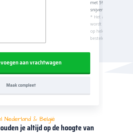
met 5%
snijverlies
* Het aantal m²
wordt afgerond
op hele
besteleenheden.
voegen aan vrachtwagen
Maak compleet
el Nederland & België
ouden je altijd op de hoogte van