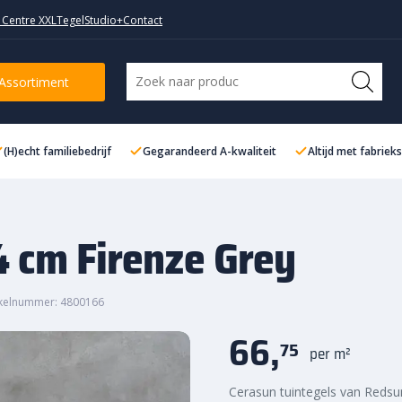
 Centre XXL
TegelStudio+
Contact
ey
Assortiment
(H)echt familiebedrijf
Gegarandeerd A-kwaliteit
Altijd met fabriek
 cm Firenze Grey
ikelnummer: 4800166
66,
75
per m²
Cerasun tuintegels van Redsu