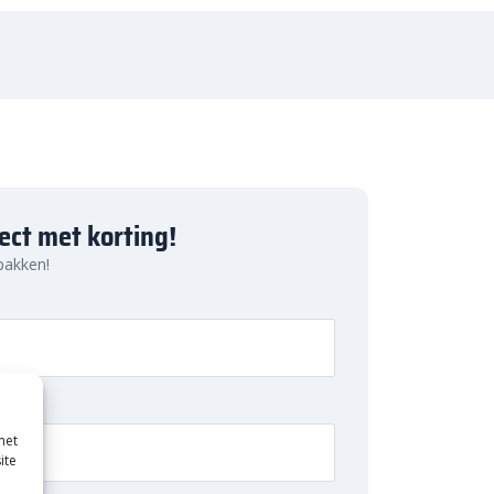
ject met korting!
 pakken!
met
ite