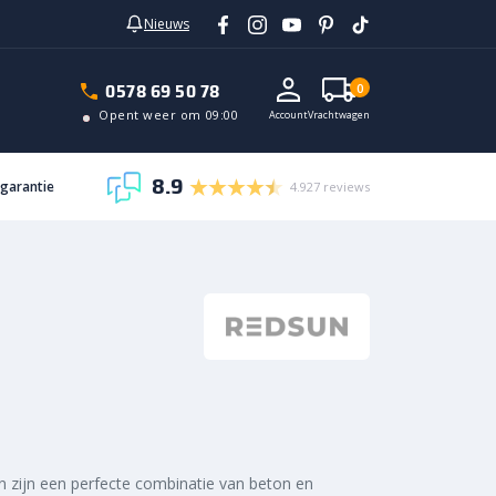
Nieuws
In vrachtwagen
0578 69 50 78
0
Opent weer om 09:00
Account
Vrachtwagen
8.9
sgarantie
4.927 reviews
n zijn een perfecte combinatie van beton en