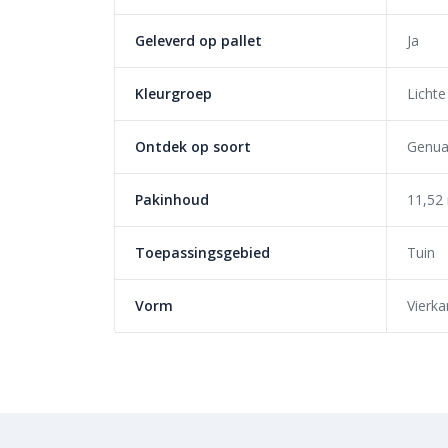
langs elkaar schuren en beschadigd raken. Daarnaa
water ruimte heeft om door te stromen naar de o
Geleverd op pallet
Ja
gebruiken kan je overal gemakkelijk dezelfde afst
AquaColor Joints
voor het afvoegen van de Cerasun 
Kleurgroep
Lichte
bewegingen van de tegels op en voert water door 
Kantopsluiting in de vorm van
opsluitbanden
voorko
Ontdek op soort
Genua
van de tegels. Zo blijft je terras of andere betegel
keramiek op onderbeton jarenlang goed liggen.
Pakinhoud
11,52
Toepassingsgebied
Tuin
Vorm
Vierka