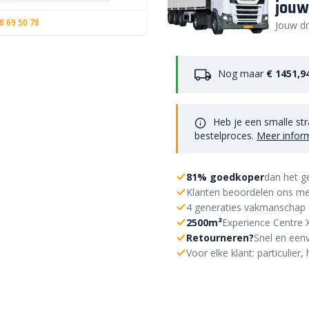
jouw
8 69 50 78
Jouw dr
Nog maar
€ 1451,9
Heb je een smalle str
bestelproces.
Meer infor
81% goedkoper
dan het g
Klanten beoordelen ons me
4 generaties vakmanschap 
2500m²
Experience Centre 
Retourneren?
Snel en eenv
Voor elke klant: particulie