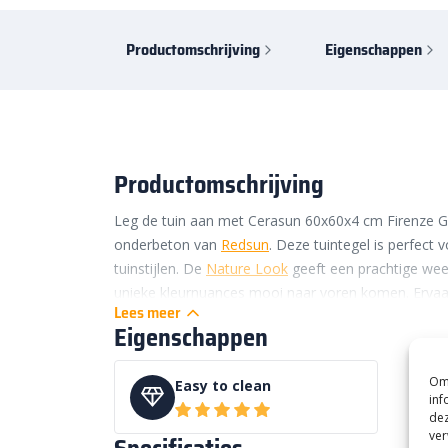
Productomschrijving
Eigenschappen
Productomschrijving
Leg de tuin aan met Cerasun 60x60x4 cm Firenze 
onderbeton van
Redsun
. Deze tuintegel is perfect 
tuinstijlen. De
Nature Look
geeft een prachtige wee
unieke kleurnuances mooi naar voren komen. Ervaar 
Lees meer
maar dan met de voordelen van keramiek op onderb
Eigenschappen
deze Cerasun tegel geschikt voor elk oppervlak. Zo 
terras, tuinpad of andere licht belastbare betegeling
Om 
Easy to clean
Voordelen keramiek op onde
inf
dez
ver
Met de Cerasun tuintegels van Redsun profiteer je v