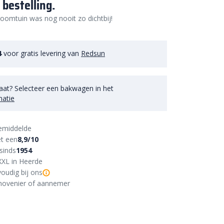
 bestelling.
oomtuin was nog nooit zo dichtbij!
4
voor gratis levering van
Redsun
aat? Selecteer een bakwagen in het
matie
emiddelde
t een
8,9/10
sinds
1954
XXL in Heerde
oudig bij ons
r, hovenier of aannemer