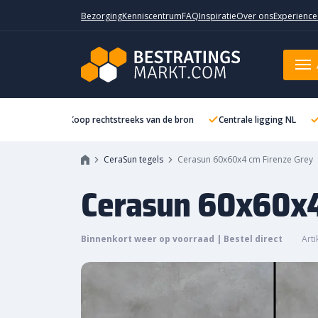
Bezorging
Kenniscentrum
FAQ
Inspiratie
Over ons
Experience
Cerasun 60x60x4 cm Firenze Gr
Koop rechtstreeks van de bron
Centrale ligging NL
CeraSun tegels
Cerasun 60x60x4 cm Firenze Grey
Cerasun 60x60x4
Binnenkort weer op voorraad | Bestel direct
Art