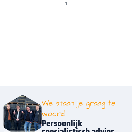
1
We staan je graag te
woord
Persoonlijk
specialistisch advies