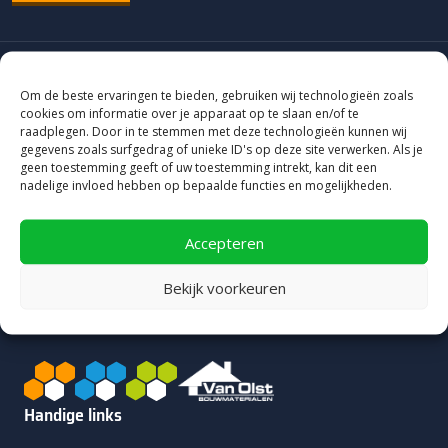
Om de beste ervaringen te bieden, gebruiken wij technologieën zoals
cookies om informatie over je apparaat op te slaan en/of te
raadplegen. Door in te stemmen met deze technologieën kunnen wij
gegevens zoals surfgedrag of unieke ID's op deze site verwerken. Als je
geen toestemming geeft of uw toestemming intrekt, kan dit een
nadelige invloed hebben op bepaalde functies en mogelijkheden.
8.9
Accepteren
4.927 reviews
Bekijk voorkeuren
Van Olst - Heerde
Handige links