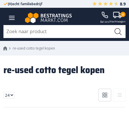
8.9
(H)echt familiebedrijf
Gegarandeerd A-kwaliteit
0
Vrachtwagen
Bel ons
re-used cotto tegel kopen
re-used cotto tegel kopen