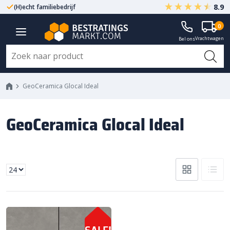
8.9
(H)echt familiebedrijf
Gegarandeerd A-kwaliteit
0
Vrachtwagen
Bel ons
GeoCeramica Glocal Ideal
GeoCeramica Glocal Ideal