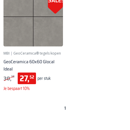
SALE!
MBI
|
GeoCeramica® tegels kopen
GeoCeramica 60x60 Glocal
Ideal
27,
30,
52
58
per stuk
Je bespaart 10%
1