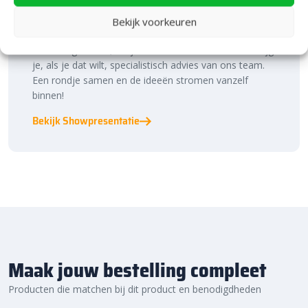
Laat je inspireren in ons 2.500 m² experience centre,
Bekijk voorkeuren
binnen én buiten. Hier ontdek je de nieuwste
bestratingstrends, zie je materialen in het echt en krijg
je, als je dat wilt, specialistisch advies van ons team.
Een rondje samen en de ideeën stromen vanzelf
binnen!
Bekijk Showpresentatie
Maak jouw bestelling compleet
Producten die matchen bij dit product en benodigdheden