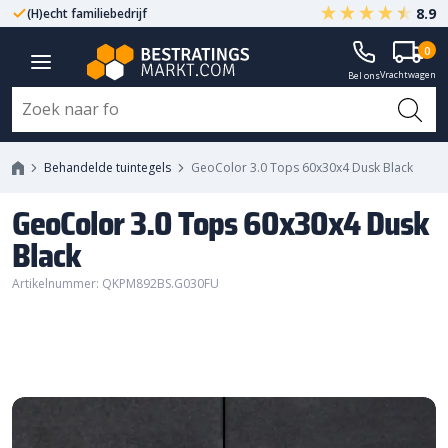
8.9
(H)echt familiebedrijf
Gegarandeerd A-kwaliteit
GeoColor 3.0 Tops 60x30x4 Dusk
0
Vrachtwagen
Black
Bel ons
Behandelde tuintegels
GeoColor 3.0 Tops 60x30x4 Dusk Black
GeoColor 3.0 Tops 60x30x4 Dusk
Black
Artikelnummer: QKPM892BS.G030FU