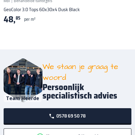
MBI
|
Behandelde tuintegels
GeoColor 3.0 Tops 60x30x4 Dusk Black
48,
85
per m²
We staan je graag te
woord
Persoonlijk
specialistisch advies
Team Heerde
0578 69 50 78