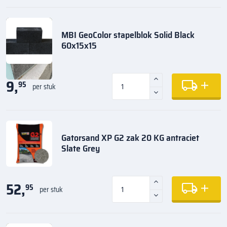
MBI GeoColor stapelblok Solid Black
60x15x15
9,
95
per stuk
Gatorsand XP G2 zak 20 KG antraciet
Slate Grey
52,
95
per stuk