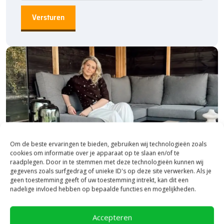
Om de beste ervaringen te bieden, gebruiken wij technologieën zoals
cookies om informatie over je apparaat op te slaan en/of te
raadplegen. Door in te stemmen met deze technologieën kunnen wij
gegevens zoals surfgedrag of unieke ID's op deze site verwerken. Als je
geen toestemming geeft of uw toestemming intrekt, kan dit een
nadelige invloed hebben op bepaalde functies en mogelijkheden.
Bezoek onze vestiging in Heerde,
inspiratie binnen én buiten!
Accepteren