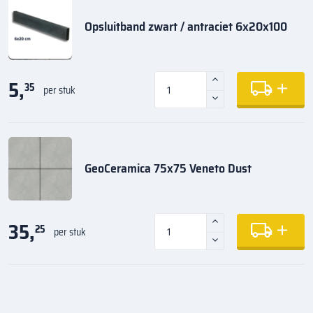
Opsluitband zwart / antraciet 6x20x100
5,
35
per stuk
GeoCeramica 75x75 Veneto Dust
35,
25
per stuk