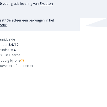
50
voor gratis levering van
Excluton
aat? Selecteer een bakwagen in het
matie
emiddelde
t een
8,9/10
sinds
1954
XXL in Heerde
oudig bij ons
r, hovenier of aannemer