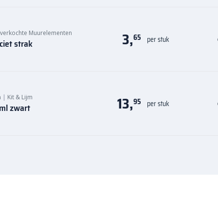
3,
 verkochte Muurelementen
65
per stuk
iet strak
13,
n
|
Kit & Lijm
95
per stuk
 ml zwart