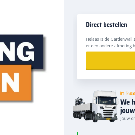
Direct bestellen
Helaas is de Gardenwall 
er een andere afmeting b
In he
We h
jouw
Jouw dr