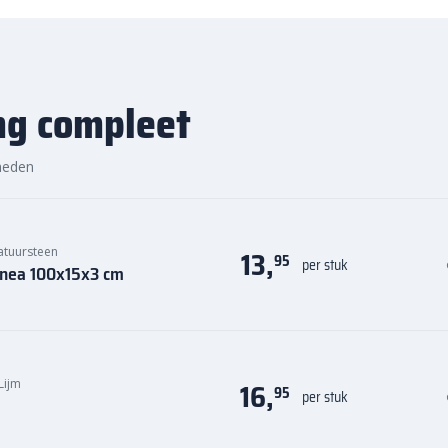
ng compleet
heden
13,
atuursteen
95
per stuk
inea 100x15x3 cm
16,
 Lijm
95
per stuk