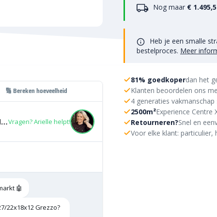
Nog maar
€ 1.495,
Heb je een smalle str
bestelproces.
Meer infor
81% goedkoper
dan het g
Klanten beoordelen ons me
🔢 Bereken hoeveelheid
4 generaties vakmanschap 
2500m²
Experience Centre 
Gardenwall stapelblok getrommeld 27/22x18x12 Grezzo
Vragen? Arielle helpt!
Retourneren?
Snel en eenv
Voor elke klant: particulie
markt 🤖
27/22x18x12 Grezzo?