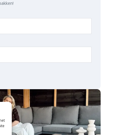
 pakken!
met
ite