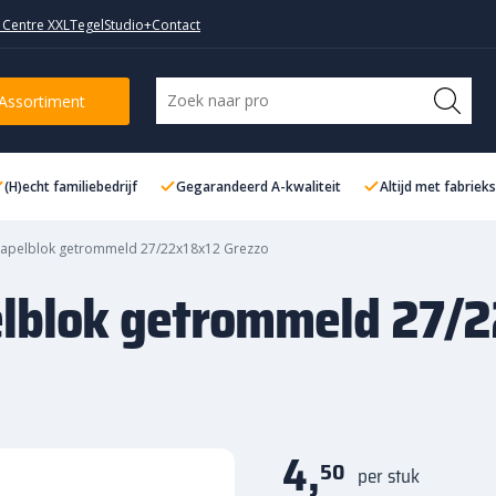
 Centre XXL
TegelStudio+
Contact
Assortiment
(H)echt familiebedrijf
Gegarandeerd A-kwaliteit
Altijd met fabriek
tapelblok getrommeld 27/22x18x12 Grezzo
elblok getrommeld 27/
4,
50
per stuk