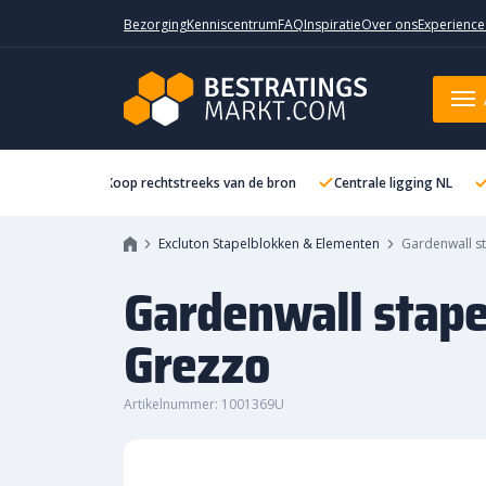
Bezorging
Kenniscentrum
FAQ
Inspiratie
Over ons
Experience
Koop rechtstreeks van de bron
Centrale ligging NL
Excluton Stapelblokken & Elementen
Gardenwall s
Gardenwall stap
Grezzo
Artikelnummer: 1001369U