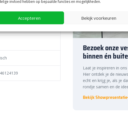
elige invloed hebben op bepaalde functies en mogelijkheden.
 tinten
Accepteren
Bekijk voorkeuren
nceerd
Bezoek onze ves
binnen én buite
isch
Laat je inspireren in on
46124139
Hier ontdek je de nieuws
echt en krijg je, als je d
rondje samen en de idee
Bekijk Showpresentatie