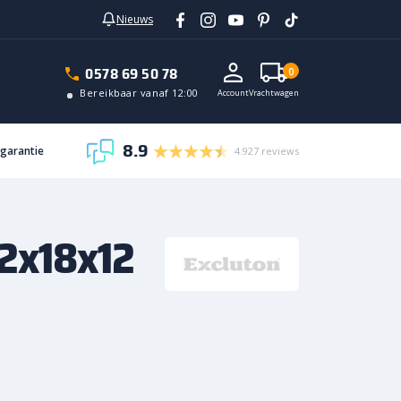
Nieuws
0578 69 50 78
0
Bereikbaar vanaf 12:00
Account
Vrachtwagen
8.9
sgarantie
4.927 reviews
22x18x12