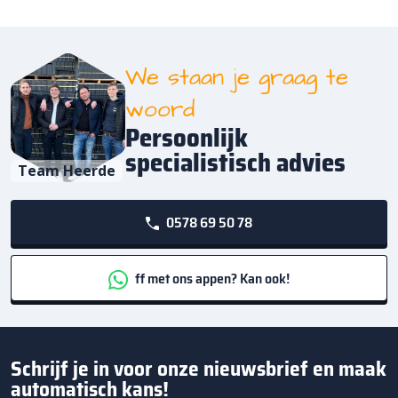
We staan je graag te
woord
Persoonlijk
specialistisch advies
Team Heerde
0578 69 50 78
ff met ons appen? Kan ook!
Schrijf je in voor onze nieuwsbrief en maak
automatisch kans!