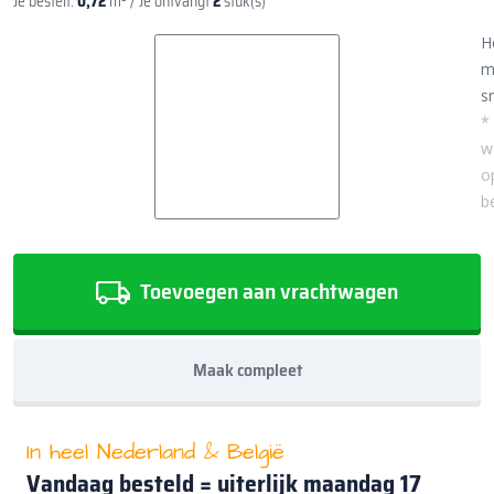
Je bestelt:
0,72
m²
/ Je ontvangt
2
stuk(s)
H
m
sn
*
w
o
b
Toevoegen aan vrachtwagen
Maak compleet
In heel Nederland & België
Vandaag besteld = uiterlijk
maandag 17