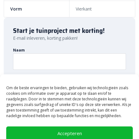
ondergrond. Kantopsluiting in de vorm van
opsluitbanden
Vorm
Vierkant
voorkomt verzakking en verschuiving van de tegels. Zo blijft je
terras of andere betegeling met Cerasun tegels van keramiek op
onderbeton jarenlang goed liggen.
Start je tuinproject met korting!
E-mail inleveren, korting pakken!
Naam
E-mailadres
Om de beste ervaringen te bieden, gebruiken wij technologieën zoals
cookies om informatie over je apparaat op te slaan en/of te
raadplegen. Door in te stemmen met deze technologieën kunnen wij
gegevens zoals surfgedrag of unieke ID's op deze site verwerken. Als je
geen toestemming geeft of uw toestemming intrekt, kan dit een
nadelige invloed hebben op bepaalde functies en mogelijkheden.
Accepteren