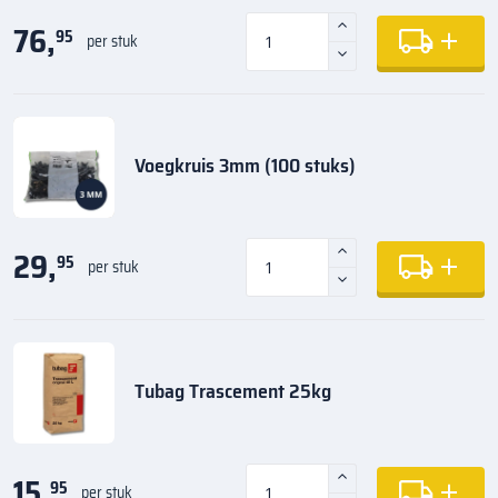
76,
95
per stuk
Voegkruis 3mm (100 stuks)
29,
95
per stuk
Tubag Trascement 25kg
15,
95
per stuk