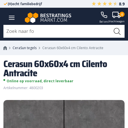
8.9
(H)echt familiebedrijf
Gegarandeerd A-kwaliteit
Cerasun 60x60x4 cm Cilento
0
Vrachtwagen
Antracite
Bel ons
CeraSun tegels
Cerasun 60x60x4 cm Cilento Antracite
Cerasun 60x60x4 cm Cilento
Antracite
Online op voorraad, direct leverbaar
Artikelnummer: 4800203