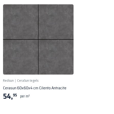
Redsun
|
CeraSun tegels
Cerasun 60x60x4 cm Cilento Antracite
54,
95
per m²