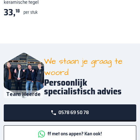
keramische tegel
33,
18
per stuk
We staan je graag te
woord
Persoonlijk
specialistisch advies
Team Heerde
0578 69 50 78
ff met ons appen? Kan ook!