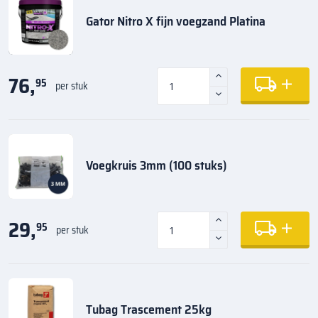
Gator Nitro X fijn voegzand Platina
76,
95
per stuk
Voegkruis 3mm (100 stuks)
29,
95
per stuk
Tubag Trascement 25kg