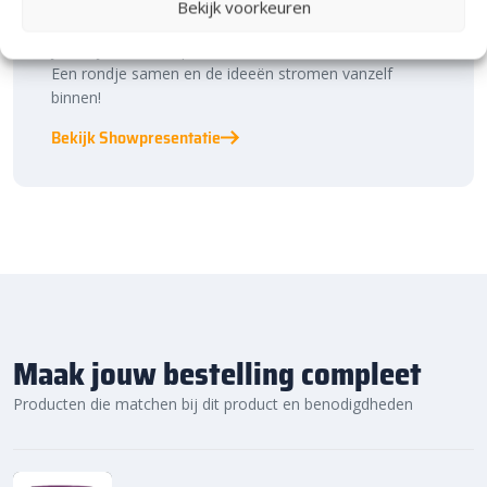
binnen én buiten. Hier ontdek je de nieuwste
Bekijk voorkeuren
bestratingstrends, zie je materialen in het echt en krijg
je, als je dat wilt, specialistisch advies van ons team.
Een rondje samen en de ideeën stromen vanzelf
binnen!
Bekijk Showpresentatie
Maak jouw bestelling compleet
Producten die matchen bij dit product en benodigdheden