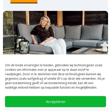
Om de beste ervaringen te bieden, gebruiken wij technologieën zoals
cookies om informatie over je apparaat op te slaan en/of te
raadplegen. Door in te stemmen met deze technologieën kunnen wij
gegevens zoals surfgedrag of unieke ID's op deze site verwerken. Als je
geen toestemming geeft of uw toestemming intrekt, kan dit een
Bezoek onze vestiging in Heerde,
nadelige invloed hebben op bepaalde functies en mogelijkheden.
inspiratie binnen én buiten!
Accepteren
Laat je inspireren in ons 2.500 m² experience centre,