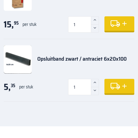
15,
95
per stuk
Opsluitband zwart / antraciet 6x20x100
5,
35
per stuk