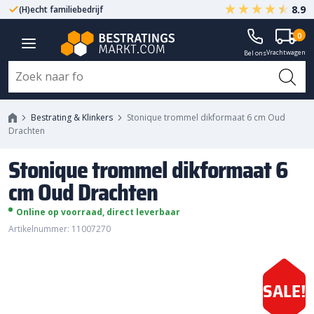
8.9
(H)echt familiebedrijf
Gegarandeerd A-kwaliteit
Stonique trommel dikformaat 6
0
Vrachtwagen
cm Oud Drachten
Bel ons
Bestrating & Klinkers
Stonique trommel dikformaat 6 cm Oud
Drachten
Stonique trommel dikformaat 6
cm Oud Drachten
Online op voorraad, direct leverbaar
Artikelnummer: 11007270
SALE!