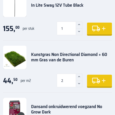
In Lite Sway 12V Tube Black
155,
00
per stuk
Kunstgras Non Directional Diamond + 60
mm Gras van de Buren
44,
50
per m2
Dansand onkruidwerend voegzand No
Grow Dark