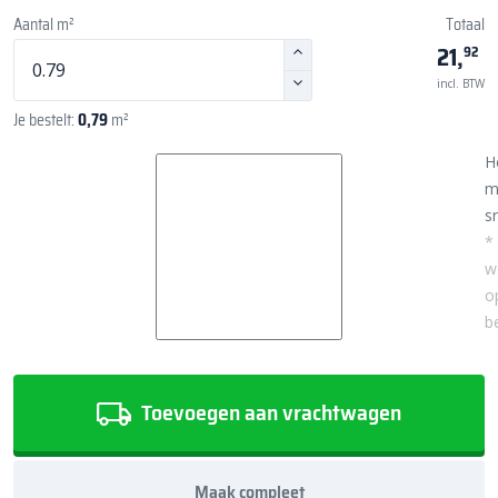
Aantal m²
Totaal
21,
92
incl. BTW
Je bestelt:
0,79
m²
H
m
sn
*
w
o
b
Toevoegen aan vrachtwagen
Maak compleet