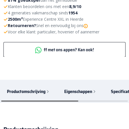
81% goedkoper
dan het gemiddelde
Klanten beoordelen ons met een
8,9/10
4 generaties vakmanschap sinds
1954
2500m²
Experience Centre XXL in Heerde
Retourneren?
Snel en eenvoudig bij ons
Voor elke klant: particulier, hovenier of aannemer
ff met ons appen? Kan ook!
Productomschrijving
Eigenschappen
Specifica