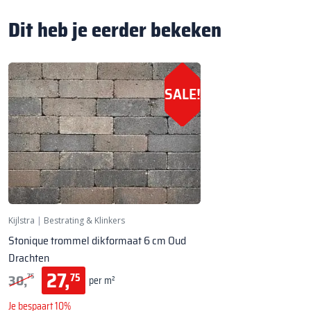
Dit heb je eerder bekeken
SALE!
Kijlstra
|
Bestrating & Klinkers
Stonique trommel dikformaat 6 cm Oud
Drachten
27,
30,
75
75
per m²
Je bespaart 10%