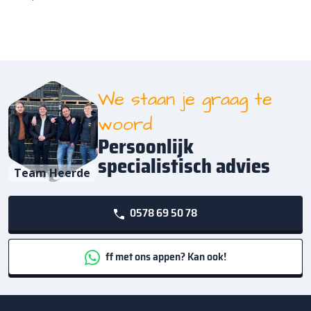
We staan je graag te
woord
Persoonlijk
specialistisch advies
Team Heerde
0578 69 50 78
ff met ons appen? Kan ook!