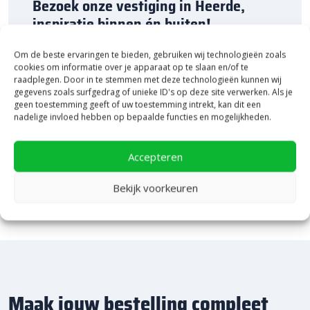
Bezoek onze vestiging in Heerde,
inspiratie binnen én buiten!
Laat je inspireren in ons 2.500 m² experience centre,
Om de beste ervaringen te bieden, gebruiken wij technologieën zoals
binnen én buiten. Hier ontdek je de nieuwste
cookies om informatie over je apparaat op te slaan en/of te
raadplegen. Door in te stemmen met deze technologieën kunnen wij
bestratingstrends, zie je materialen in het echt en krijg
gegevens zoals surfgedrag of unieke ID's op deze site verwerken. Als je
je, als je dat wilt, specialistisch advies van ons team.
geen toestemming geeft of uw toestemming intrekt, kan dit een
Een rondje samen en de ideeën stromen vanzelf
nadelige invloed hebben op bepaalde functies en mogelijkheden.
binnen!
Bekijk Showpresentatie
Accepteren
Bekijk voorkeuren
Maak jouw bestelling compleet