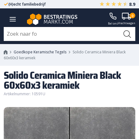
8.9
(H)echt familiebedrijf
Gegarandeerd A-kwaliteit
Solido Ceramica Miniera Black
0
Vrachtwagen
60x60x3 keramiek
Bel ons
Goedkope Keramische Tegels
Solido Ceramica Miniera Black
60x60x3 keramiek
Solido Ceramica Miniera Black
60x60x3 keramiek
Artikelnummer: 10591U