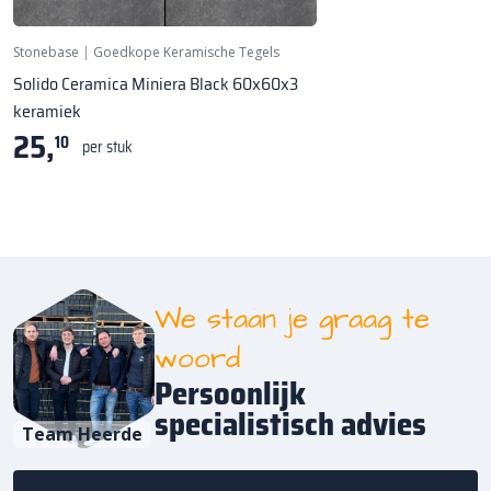
Stonebase
|
Goedkope Keramische Tegels
Solido Ceramica Miniera Black 60x60x3
keramiek
25,
10
per stuk
We staan je graag te
woord
Persoonlijk
specialistisch advies
Team Heerde