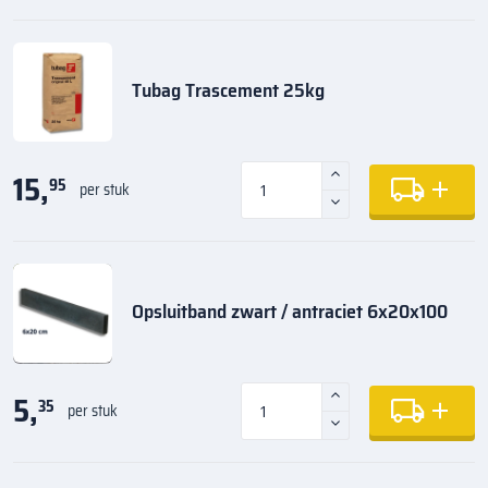
Tubag Trascement 25kg
15,
95
per stuk
Opsluitband zwart / antraciet 6x20x100
5,
35
per stuk