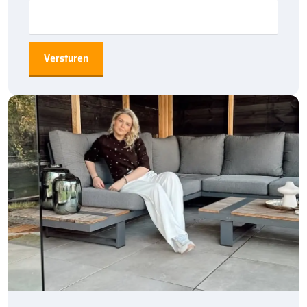
Nederland. Dankzij onze ruime voorraad en snelle levering kun je
ook nog eens snel aan de slag met jouw tuinproject. Bestel
daarom vandaag nog. Ontdek de hoogwaardige kwaliteit en
voordelige prijs van
Solido Ceramica 60×60 tegels
bij
Bestratingsmarkt.com.