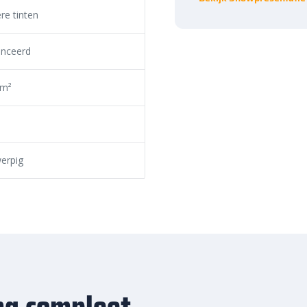
itbanden
voorkomt verzakking
re tinten
f andere betegeling met tegels van
nceerd
 m²
erpig
ng compleet