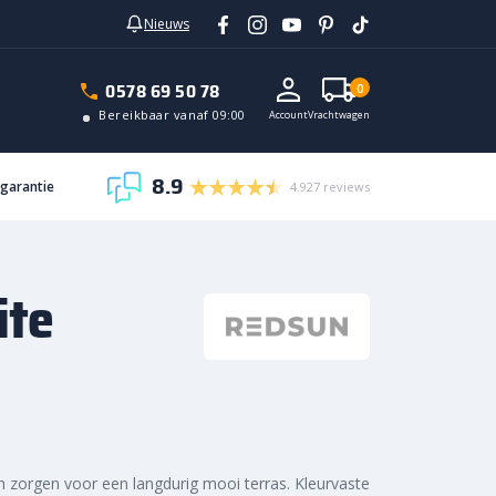
Nieuws
In vrachtwagen
0578 69 50 78
0
Bereikbaar vanaf 09:00
Account
Vrachtwagen
8.9
sgarantie
4.927 reviews
ite
 zorgen voor een langdurig mooi terras. Kleurvaste