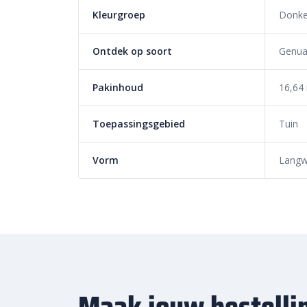
de ondergrond. Kantopsluiting in de vorm van
opslu
Kleurgroep
Donke
en verschuiving van de tegels. Zo blijft je terras o
keramiek jarenlang goed liggen.
Ontdek op soort
Genua
Pakinhoud
16,64
Toepassingsgebied
Tuin
Vorm
Langw
Maak jouw bestelli