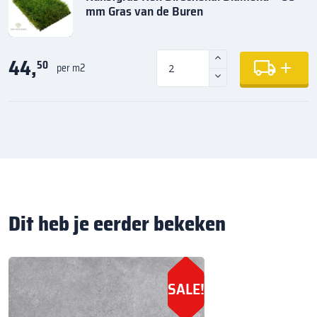
mm Gras van de Buren
44,
50
per m2
Dit heb je eerder bekeken
SALE!