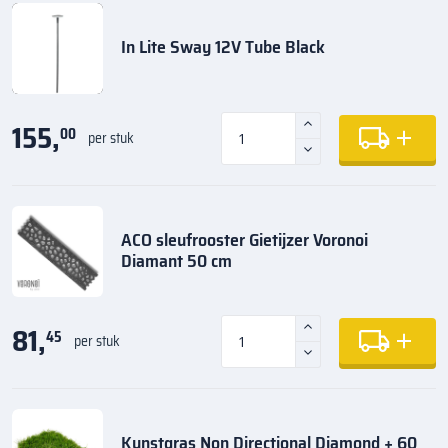
In Lite Sway 12V Tube Black
155,
00
per stuk
ACO sleufrooster Gietijzer Voronoi
Diamant 50 cm
81,
45
per stuk
Kunstgras Non Directional Diamond + 60