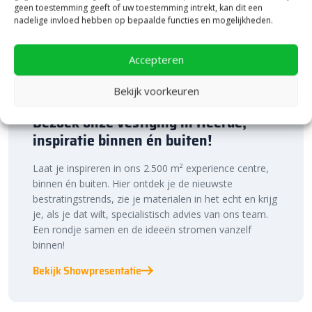
geen toestemming geeft of uw toestemming intrekt, kan dit een
Keramiek op onderbeton aanleggen
nadelige invloed hebben op bepaalde functies en mogelijkheden.
De GeoCeramica 100×100 tegels zijn gemakkelijk te verwerken.
Dit kan je namelijk in een normaal geëgaliseerd zandbed doen. Je
Accepteren
hebt dus geen speciale ondergrond nodig. De betonnen
Bekijk voorkeuren
onderlaag is voorzien van geïntegreerde afstandhouders.
Daarom leg je de tegels automatisch met de juiste afstand van
Bezoek onze vestiging in Heerde,
elkaar. Door af te voegen met
AquaColor Joints
voegmiddel
inspiratie binnen én buiten!
wordt je terras mooi afgewerkt. Dit zorgt voor een strak
eindresultaat, waarbij ook onkruidgroei wordt tegengegaan.
Laat je inspireren in ons 2.500 m² experience centre,
Door je terras op te sluiten met
opsluitbanden
zorg je voor extra
binnen én buiten. Hier ontdek je de nieuwste
stevigheid. Dit voorkomt verschuiven en verzakken van de tegels.
bestratingstrends, zie je materialen in het echt en krijg
je, als je dat wilt, specialistisch advies van ons team.
Bestratingsmarkt.com: de beste prijs,
Een rondje samen en de ideeën stromen vanzelf
snelle levering
binnen!
Bij Bestratingsmarkt.com ben je verzekerd van de beste prijs in
Bekijk Showpresentatie
Nederland. Dankzij onze ruime voorraad en snelle levering kun je
ook nog eens snel aan de slag met jouw tuinproject. Bestel