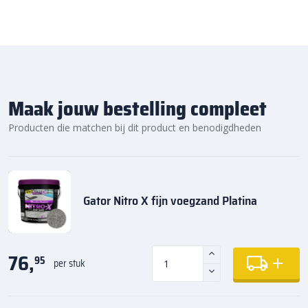
daarom vandaag nog. Ontdek de hoogwaardige kwaliteit en
voordelige prijs van de
GeoCeramica 100×100 tegels
bij
Bestratingsmarkt.com.
Maak jouw bestelling compleet
Producten die matchen bij dit product en benodigdheden
Gator Nitro X fijn voegzand Platina
76,
95
per stuk