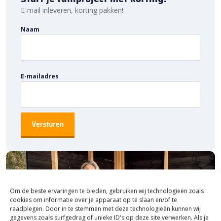
Minimale kans op uitglijden:
de ruwe afwerking van de
E-mail inleveren, korting pakken!
toplaag zorgt ervoor dat je niet uit kunt glijden. Zelfs na
hevige regenval blijven de tegels veilig. Daarnaast zorgt de
Naam
betonnen onderlaag voor een goede waterafvoer. Zo
worden plassen op je terras of andere bestrating
voorkomen.
E-mailadres
Om de beste ervaringen te bieden, gebruiken wij technologieën zoals
cookies om informatie over je apparaat op te slaan en/of te
raadplegen. Door in te stemmen met deze technologieën kunnen wij
gegevens zoals surfgedrag of unieke ID's op deze site verwerken. Als je