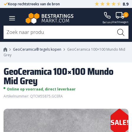
8.9
Koop rechtstreeks van de bron
Centrale ligging NL
GeoCeramica 100x100 Mundo Mid
0
Vrachtwagen
Grey
Bel ons
GeoCeramica® tegels kopen
GeoCeramica 100×100 Mundo Mid
Grey
GeoCeramica 100×100 Mundo
Mid Grey
Online op voorraad, direct leverbaar
Artikelnummer: QTCM55875.GCERA
SALE!