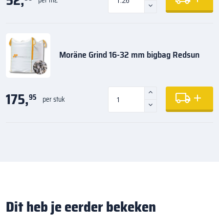
52,
per m2
Moräne Grind 16-32 mm bigbag Redsun
175,
95
per stuk
Dit heb je eerder bekeken