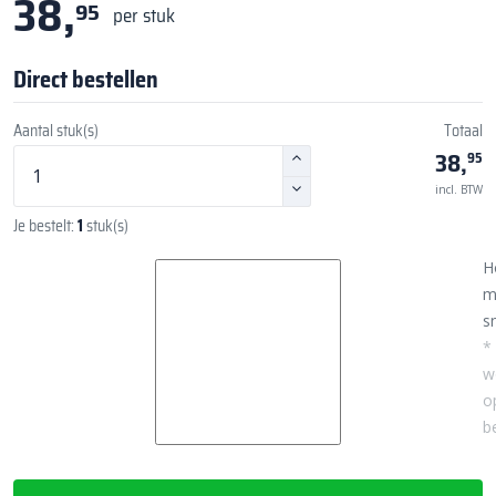
38,
95
per stuk
Direct bestellen
Aantal stuk(s)
Totaal
38,
95
incl. BTW
Je bestelt:
1
stuk(s)
H
m
sn
*
w
o
b