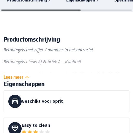
Productomschrijving
Betontegels met cijfer / nummer in het antraciet
Betontegels nieuw Af Fabriek A – Kwaliteit
Er gaan 11,11 goedkope betontegels 30×30 in 1 m2. De 30×30
Lees meer
cijfertegel heeft een basis kleur van antraciet. De cijfers zijn wit!
Eigenschappen
Let op! Dit betreft een bestelproduct en kan niet meer geannuleerd
of geretourneerd worden.
Geschikt voor oprit
Easy to clean