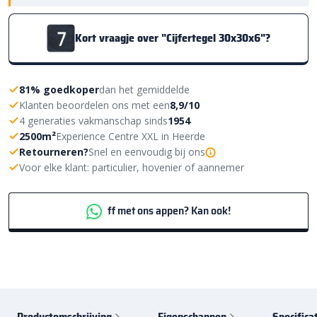
Kort vraagje over "Cijfertegel 30x30x6"?
81% goedkoper
dan het gemiddelde
Klanten beoordelen ons met een
8,9/10
4 generaties vakmanschap sinds
1954
2500m²
Experience Centre XXL in Heerde
Retourneren?
Snel en eenvoudig bij ons
Voor elke klant: particulier, hovenier of aannemer
ff met ons appen? Kan ook!
Productomschrijving
Eigenschappen
Specifica