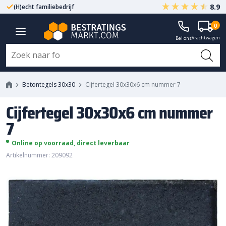
8.9
(H)echt familiebedrijf
Gegarandeerd A-kwaliteit
0
Cijfertegel 30x30x6 cm nummer 7
Vrachtwagen
Bel ons
Betontegels 30x30
Cijfertegel 30x30x6 cm nummer 7
Cijfertegel 30x30x6 cm nummer
7
Online op voorraad, direct leverbaar
Artikelnummer: 209092