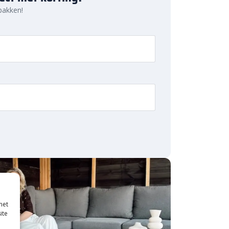
 pakken!
met
ite