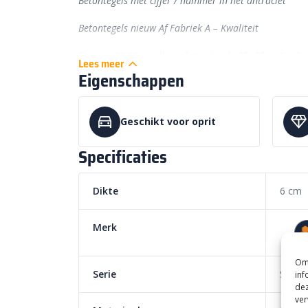
Betontegels met cijfer / nummer in het antraciet
Betontegels nieuw Af Fabriek A – Kwaliteit
Er gaan 11,11 goedkope betontegels 30×30 in 1 m2. D
Lees meer
basis kleur van antraciet. De cijfers zijn wit!
Eigenschappen
Let op! Dit betreft een bestelproduct en kan niet me
worden.
Geschikt voor oprit
Specificaties
Dikte
6 cm
Merk
Om 
Serie
Symbo
inf
dez
ver