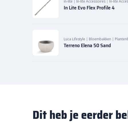
in-lite
|
In-lite Accessoires
|
In-lite Acce
In Lite Evo Flex Profile 4
Luca Lifestyle
|
Bloembakken
|
Planten
Terreno Elena 50 Sand
Dit heb je eerder b