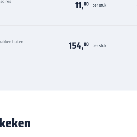
11,
ssoires
00
per stuk
154,
bakken buiten
00
per stuk
ekeken