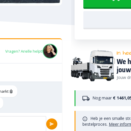
Vragen? Arielle helpt!
In he
We h
jouw
Jouw dr
markt 🤖
Nog maar
€ 1461,0
Heb je een smalle str
bestelproces.
Meer infor