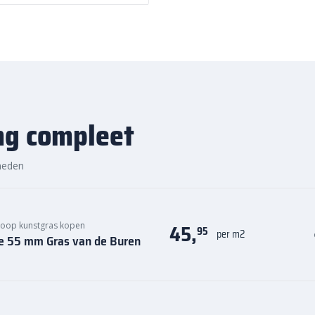
ng compleet
heden
45,
oop kunstgras kopen
95
per m2
re 55 mm Gras van de Buren