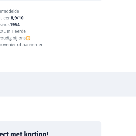
emiddelde
t een
8,9/10
sinds
1954
XXL in Heerde
oudig bij ons
r, hovenier of aannemer
ject met korting!