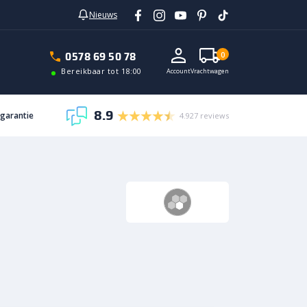
Nieuws
In vrachtwagen
0578 69 50 78
0
Bereikbaar tot 18:00
Account
Vrachtwagen
8.9
sgarantie
4.927 reviews