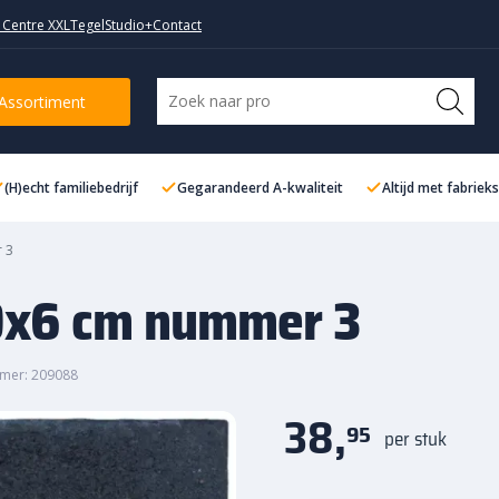
 Centre XXL
TegelStudio+
Contact
 3
Assortiment
(H)echt familiebedrijf
Gegarandeerd A-kwaliteit
Altijd met fabriek
r 3
30x6 cm nummer 3
mer: 209088
38,
95
per stuk