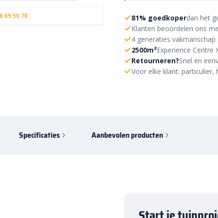
8 69 50 78
81% goedkoper
dan het g
Klanten beoordelen ons me
4 generaties vakmanschap 
2500m²
Experience Centre 
Retourneren?
Snel en eenv
Voor elke klant: particulie
Specificaties
Aanbevolen producten
Start je tuinpro