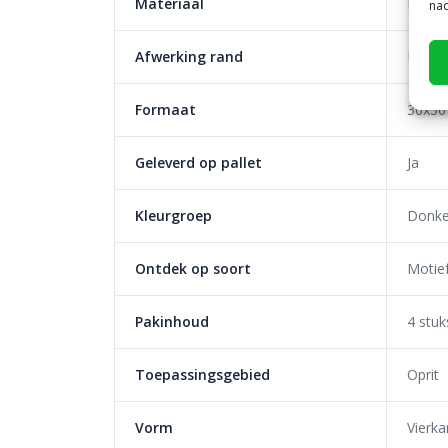
Materiaal
Beton
nad
Afwerking rand
Facet
Formaat
30x30
Geleverd op pallet
Ja
Kleurgroep
Donke
Ontdek op soort
Motie
Pakinhoud
4 stuk
Toepassingsgebied
Oprit
Vorm
Vierka