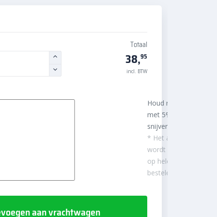
Totaal
38,
95
incl. BTW
Houd rekening
met 5%
snijverlies
* Het aantal m²
wordt afgerond
op hele
besteleenheden.
voegen aan vrachtwagen