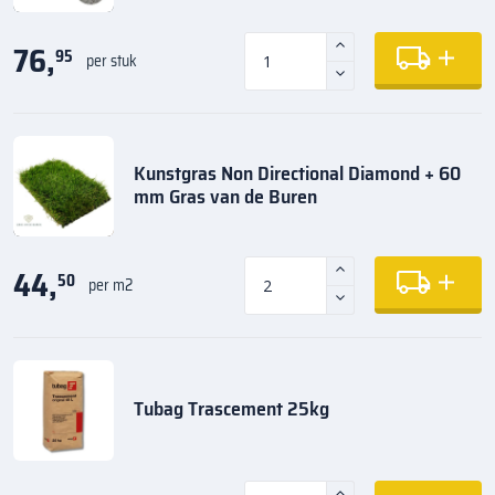
76,
95
per stuk
Kunstgras Non Directional Diamond + 60
mm Gras van de Buren
44,
50
per m2
Tubag Trascement 25kg