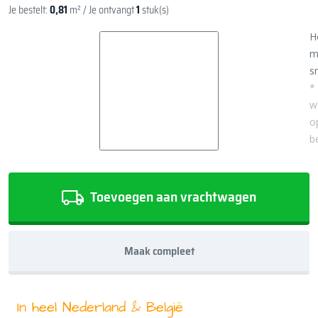
Je bestelt:
0,81
m²
/ Je ontvangt
1
stuk(s)
H
m
sn
*
w
o
b
Toevoegen aan vrachtwagen
Maak compleet
In heel Nederland & België