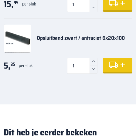
15,
95
per stuk
Opsluitband zwart / antraciet 6x20x100
5,
35
per stuk
Dit heb je eerder bekeken