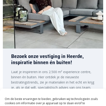
Lees meer over het
verwerken van grind en split
in ons
kenniscentrum.
Bestratingsmarkt.com: de beste prijs,
snelle levering
Bij Bestratingsmarkt.com ben je verzekerd van de beste prijs in
Nederland. Dankzij onze ruime voorraad en snelle levering kun je
ook nog eens snel aan de slag met jouw tuinproject, zodat je
snel van een sfeervolle tuin geniet. Bestel daarom vandaag nog.
Bezoek onze vestiging in Heerde,
Ontdek de hoogwaardige kwaliteit en voordelige prijs van
inspiratie binnen én buiten!
Castlegrind Beige 8-16 mm bigbag 1000 KG van Redsun bij
Bestratingsmarkt.com.
Laat je inspireren in ons 2.500 m² experience centre,
binnen én buiten. Hier ontdek je de nieuwste
bestratingstrends, zie je materialen in het echt en krijg
je, als je dat wilt, specialistisch advies van ons team.
Een rondje samen en de ideeën stromen vanzelf
binnen!
Om de beste ervaringen te bieden, gebruiken wij technologieën zoals
cookies om informatie over je apparaat op te slaan en/of te