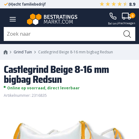
8.9
(H)echt familiebedrijf
Gegarandeerd A-kwaliteit
Castlegrind Beige 8-16 mm bigbag
0
Vrachtwagen
Redsun
Bel ons
Grind Tuin
Castlegrind Beige 8-16 mm bigbag Redsun
Castlegrind Beige 8-16 mm
bigbag Redsun
Online op voorraad, direct leverbaar
Artikelnummer: 2316835