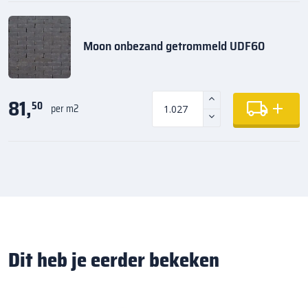
Moon onbezand getrommeld UDF60
81,
50
per m2
Dit heb je eerder bekeken