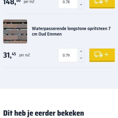
148,
00
per m2
Waterpasserende longstone opritsteen 7
cm Oud Emmen
31,
45
per m2
Dit heb je eerder bekeken