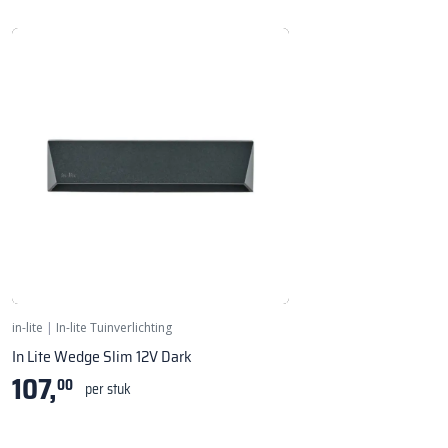
Wandlamp - ↔ 200mm
in-lite
|
In-lite Tuinverlichting
In Lite Wedge Slim 12V Dark
107,
00
per stuk