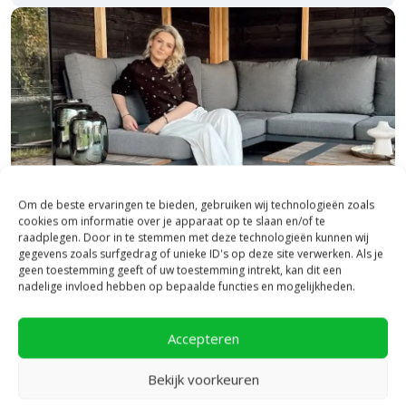
in-
lite
verlichting
in
een
inspirerende
setting
wordt
getoond.
Om de beste ervaringen te bieden, gebruiken wij technologieën zoals
cookies om informatie over je apparaat op te slaan en/of te
raadplegen. Door in te stemmen met deze technologieën kunnen wij
gegevens zoals surfgedrag of unieke ID's op deze site verwerken. Als je
geen toestemming geeft of uw toestemming intrekt, kan dit een
nadelige invloed hebben op bepaalde functies en mogelijkheden.
Bezoek onze vestiging in Heerde,
inspiratie binnen én buiten!
Accepteren
Laat je inspireren in ons 2.500 m² experience centre,
binnen én buiten. Hier ontdek je de nieuwste
Bekijk voorkeuren
bestratingstrends, zie je materialen in het echt en krijg