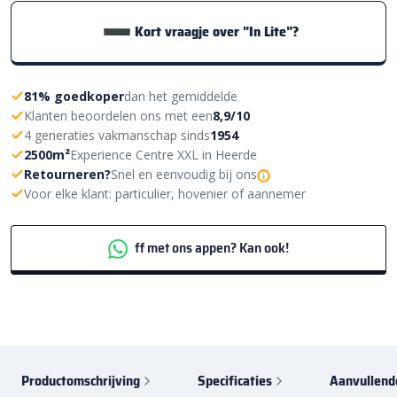
Kort vraagje over "In Lite"?
81% goedkoper
dan het gemiddelde
Klanten beoordelen ons met een
8,9/10
4 generaties vakmanschap sinds
1954
2500m²
Experience Centre XXL in Heerde
Retourneren?
Snel en eenvoudig bij ons
Voor elke klant: particulier, hovenier of aannemer
ff met ons appen? Kan ook!
Productomschrijving
Specificaties
Aanvullend