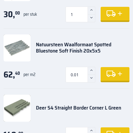
30,
00
per stuk
Natuursteen Waalformaat Spotted
Bluestone Soft Finish 20x5x5
62,
40
per m2
Deer S4 Straight Border Corner L Green