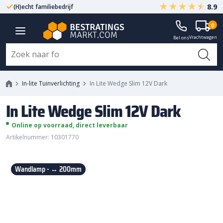
8.9
(H)echt familiebedrijf
Gegarandeerd A-kwaliteit
0
In Lite Wedge Slim 12V Dark
Vrachtwagen
Bel ons
In-lite Tuinverlichting
In Lite Wedge Slim 12V Dark
In Lite Wedge Slim 12V Dark
Online op voorraad, direct leverbaar
Artikelnummer: 10301770
Wandlamp - ↔ 200mm