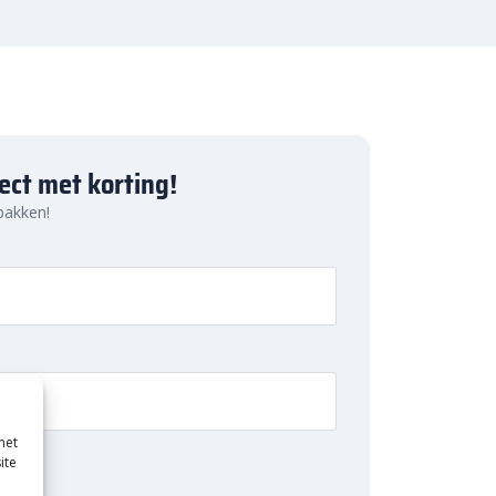
ject met korting!
 pakken!
met
ite