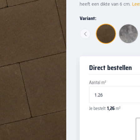
heeft een dikte van 6 cm.
Lee
Variant:
Direct bestellen
Aantal m²
Je bestelt:
1,26
m²