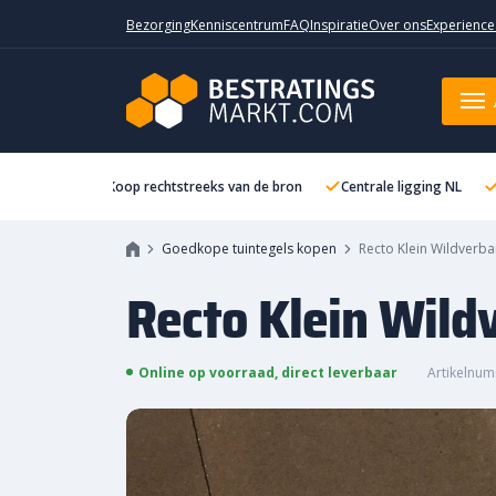
Bezorging
Kenniscentrum
FAQ
Inspiratie
Over ons
Experience
Recto Klein Wildverband 6 cm Pa
Koop rechtstreeks van de bron
Centrale ligging NL
Goedkope tuintegels kopen
Recto Klein Wildverba
Recto Klein Wild
Online op voorraad, direct leverbaar
Artikelnum