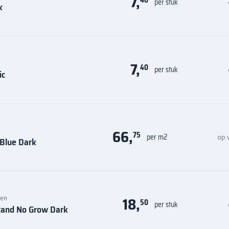
7,
40
per stuk
k
7,
40
per stuk
ic
66,
75
per m2
op 
Blue Dark
18,
len
50
per stuk
and No Grow Dark