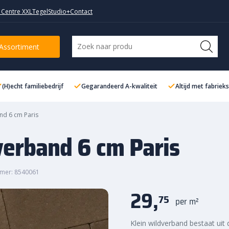
 Centre XXL
TegelStudio+
Contact
ris
Assortiment
(H)echt familiebedrijf
Gegarandeerd A-kwaliteit
Altijd met fabriek
nd 6 cm Paris
verband 6 cm Paris
mer: 8540061
29,
75
per m²
Klein wildverband bestaat ui