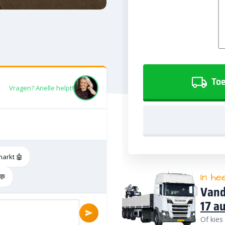
Toe
Vragen? Arielle helpt!
markt 🤖
In he
💬
Vand
17 a
Of kies