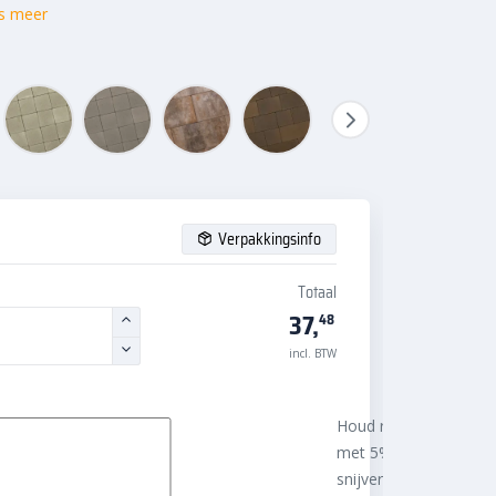
s meer
Verpakkingsinfo
Totaal
37,
48
incl. BTW
Houd rekening
met 5%
snijverlies