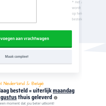
* Het aantal m²
wordt afgerond
op hele
besteleenheden.
voegen aan vrachtwagen
Maak compleet
el Nederland & België
aag besteld = uiterlijk
maandag
ugustus
thuis geleverd
 een moment dat jou beter uitkomt!