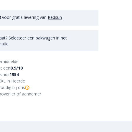
2
voor gratis levering van
Redsun
aat? Selecteer een bakwagen in het
matie
emiddelde
t een
8,9/10
sinds
1954
XXL in Heerde
oudig bij ons
r, hovenier of aannemer