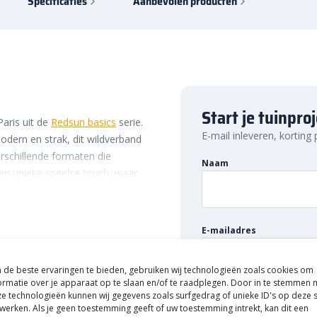
Specificaties
Aanbevolen producten
Start je tuinpro
aris uit de
Redsun basics
serie.
E-mail inleveren, korting
modern en strak, dit wildverband
verschillende formaten die
Naam
een unieke speelse touch, waar
erband is geschikt voor zowel
tuin van een uniek terras, tuinpad
oorzien. Kortom: wat je idee ook
E-mailadres
d.
de beste ervaringen te bieden, gebruiken wij technologieën zoals cookies om
ormatie over je apparaat op te slaan en/of te raadplegen. Door in te stemmen 
e technologieën kunnen wij gegevens zoals surfgedrag of unieke ID's op deze s
 afgewerkt met scherpe randen.
werken. Als je geen toestemming geeft of uw toestemming intrekt, kan dit een
gs elkaar. Dit betekent dat je