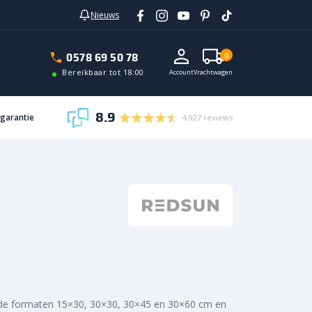
Nieuws
In vrachtwagen
0578 69 50 78
0
Bereikbaar tot 18:00
Account
Vrachtwagen
8.9
sgarantie
4.927 reviews
t de formaten 15×30, 30×30, 30×45 en 30×60 cm en