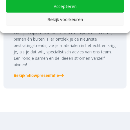
Accepteren
Bezoek onze vestiging in Heerde,
inspiratie binnen én buiten!
Bekijk voorkeuren
Laat je inspireren in ons 2.500 m² experience centre,
binnen én buiten. Hier ontdek je de nieuwste
bestratingstrends, zie je materialen in het echt en krijg
je, als je dat wilt, specialistisch advies van ons team.
Een rondje samen en de ideeën stromen vanzelf
binnen!
Bekijk Showpresentatie