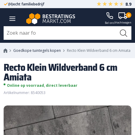
8.9
(H)echt familiebedrijf
Gegarandeerd A-kwaliteit
Recto Klein Wildverband 6 cm
0
Vrachtwagen
Amiata
Bel ons
Goedkope tuintegels kopen
Recto Klein Wildverband 6 cm Amiata
Recto Klein Wildverband 6 cm
Amiata
Online op voorraad, direct leverbaar
Artikelnummer: 8540053