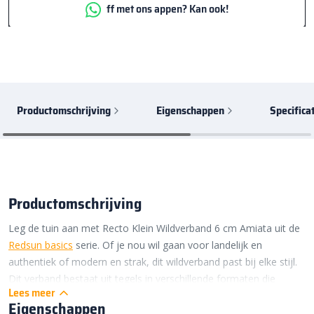
ff met ons appen? Kan ook!
Productomschrijving
Eigenschappen
Specifica
Productomschrijving
Leg de tuin aan met Recto Klein Wildverband 6 cm Amiata uit de
Redsun basics
serie. Of je nou wil gaan voor landelijk en
authentiek of modern en strak, dit wildverband past bij elke stijl.
Dit verband bestaat uit tegels in verschillende formaten die
Lees meer
afwisselend worden gelegd. Hierdoor krijgt je tuin een unieke
Eigenschappen
speelse touch, waar ook de levendige kleurnuances aan