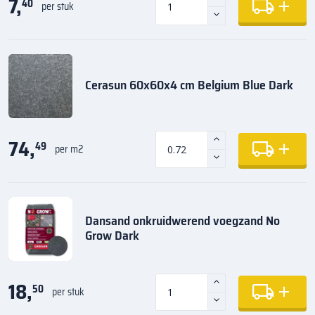
7,
40
per stuk
Cerasun 60x60x4 cm Belgium Blue Dark
74,
49
per m2
Dansand onkruidwerend voegzand No
Grow Dark
18,
50
per stuk