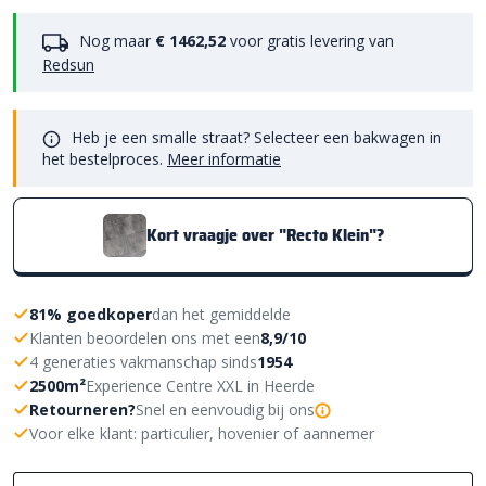
Nog maar
€ 1462,52
voor gratis levering van
Redsun
Heb je een smalle straat? Selecteer een bakwagen in
het bestelproces.
Meer informatie
Kort vraagje over "Recto Klein"?
81% goedkoper
dan het gemiddelde
Klanten beoordelen ons met een
8,9/10
4 generaties vakmanschap sinds
1954
2500m²
Experience Centre XXL in Heerde
Retourneren?
Snel en eenvoudig bij ons
Voor elke klant: particulier, hovenier of aannemer