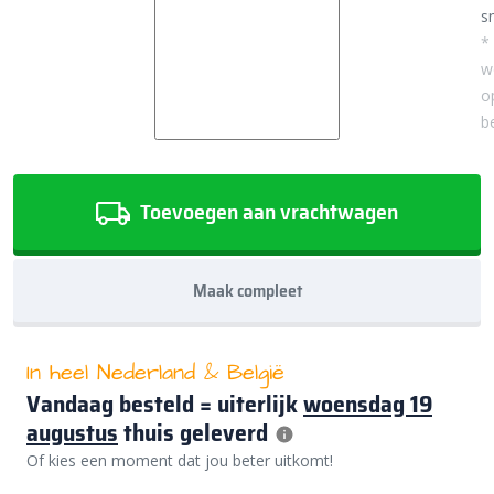
sn
*
w
o
b
Toevoegen aan vrachtwagen
Maak compleet
In heel Nederland & België
Vandaag besteld = uiterlijk
woensdag 19
augustus
thuis geleverd
Of kies een moment dat jou beter uitkomt!