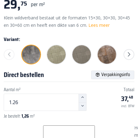
29,
75
per m²
Klein wildverband bestaat uit de formaten 15×30, 30×30, 30×45
en 30×60 cm en heeft een dikte van 6 cm.
Lees meer
Variant:
Direct bestellen
Verpakkingsinfo
Aantal m²
Totaal
37,
48
incl. BTW
Je bestelt:
1,26
m²
H
m