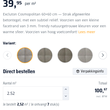
39,
95
per m²
Excluton Cosmopolitan 60×60 cm — Strak afgewerkte
betontegel, met een subtiel reliëf. Voorzien van een kleine
facetrand van 3 mm. Trendy natuurgetrouwe kleuren voor een
warme sfeer. Voorzien van hoog voetcomfort!
Lees meer
Variant:
Direct bestellen
Verpakkingsinfo
Aantal m²
Totaal
100,
67
incl. BTW
Je bestelt:
2,52
m²
/ Je ontvangt
7
stuk(s)