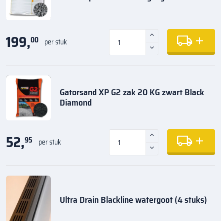
199,
00
per stuk
Gatorsand XP G2 zak 20 KG zwart Black
Diamond
52,
95
per stuk
Ultra Drain Blackline watergoot (4 stuks)