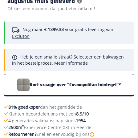
augustus
thuis geleverd
Of kies een moment dat jou beter uitkomt!
Nog maar
€ 1399,33
voor gratis levering van
Excluton
Heb je een smalle straat? Selecteer een bakwagen
in het bestelproces.
Meer informatie
Kort vraagje over "Cosmopolitan tuintegel"?
81% goedkoper
dan het gemiddelde
Klanten beoordelen ons met een
8,9/10
4 generaties vakmanschap sinds
1954
2500m²
Experience Centre XXL in Heerde
Retourneren?
Snel en eenvoudig bij ons