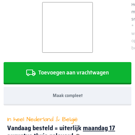
H
m
s
*
w
o
b
Toevoegen aan vrachtwagen
Maak compleet
In heel Nederland & België
Vandaag besteld = uiterlijk
maandag 17