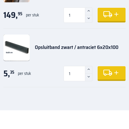
149,
95
per stuk
Opsluitband zwart / antraciet 6x20x100
5,
35
per stuk