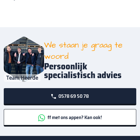
We staan je graag te
woord
Persoonlijk
specialistisch advies
Team Heerde
0578 69 50 78
ff met ons appen? Kan ook!